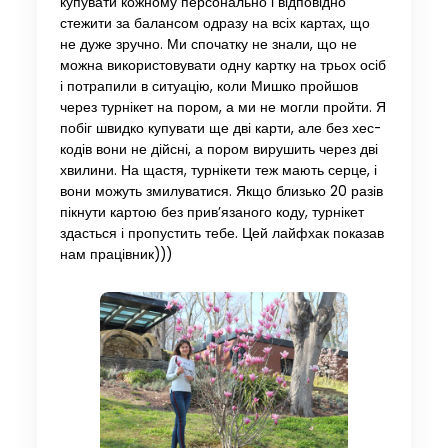
купувати кожному персонально і відповідно
стежити за балансом одразу на всіх картах, що
не дуже зручно. Ми спочатку не знали, що не
можна використовувати одну картку на трьох осіб
і потрапили в ситуацію, коли Мишко пройшов
через турнікет на пором, а ми не могли пройти. Я
побіг швидко купувати ще дві карти, але без хес-
кодів вони не дійсні, а пором вирушить через дві
хвилини. На щастя, турнікети теж мають серце, і
вони можуть змилуватися. Якщо близько 20 разів
пікнути картою без прив’язаного коду, турнікет
здасться і пропустить тебе. Цей лайфхак показав
нам працівник)))