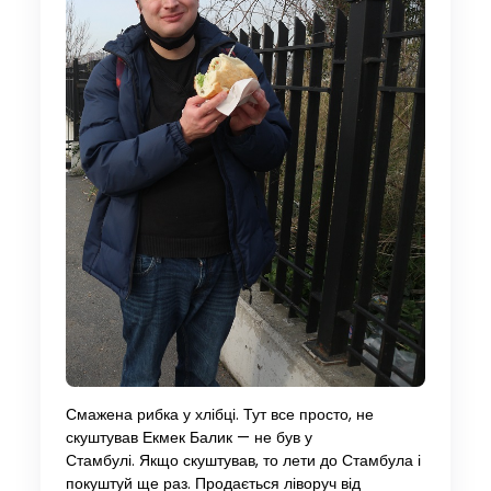
Смажена рибка у хлібці. Тут все просто, не
скуштував Екмек Балик — не був у
Стамбулі. Якщо скуштував, то лети до Стамбула і
покуштуй ще раз. Продається ліворуч від