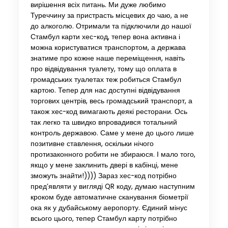
вирішення всіх питань. Ми дуже любимо
Туреччину за пристрасть місцевих до чаю, а не
до алкоголю. Отримали та підключили до нашої
Стамбул карти хес-код, тепер вона активна і
можна користуватися транспортом, а держава
знатиме про кожне наше переміщення, навіть
про відвідування туалету, тому що оплата в
громадських туалетах теж робиться Стамбул
картою. Тепер для нас доступні відвідування
торгових центрів, весь громадський транспорт, а
також хес-код вимагають деякі ресторани. Ось
так легко та швидко впровадився тотальний
контроль державою. Саме у мене до цього лише
позитивне ставлення, оскільки нічого
протизаконного робити не збираюся. І мало того,
якщо у мене заклинить двері в кабінці, мене
зможуть знайти!)))) Зараз хес-код потрібно
пред’являти у вигляді QR коду, думаю наступним
кроком буде автоматичне сканування біометрії
ока як у дубайському аеропорту. Єдиний мінус
всього цього, тепер Стамбул карту потрібно