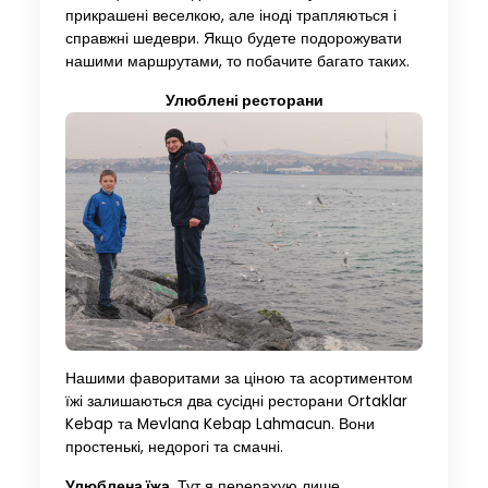
прикрашені веселкою, але іноді трапляються і
справжні шедеври. Якщо будете подорожувати
нашими маршрутами, то побачите багато таких.
Улюблені ресторани
Нашими фаворитами за ціною та асортиментом
їжі залишаються два сусідні ресторани Ortaklar
Kebap та Mevlana Kebap Lahmacun. Вони
простенькі, недорогі та смачні.
Улюблена їжа
. Тут я перерахую лише