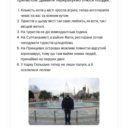
прильотом. Давайте перерахуємо плюси поїздки:
Кількість котів у місті зросла втричі, тепер кототерапія
чекає на вас за кожним кутом.
Туристів у цьому місті так само люблять, як коти, так і
місцеві жителі.
На туристів не діє комендантська година.
На Султанахметі, в районі Фатіх, ресторани готові
нагодувати туристів цілодобово.
На Принцевих островах можливо повністю відсутній
коронавірус, тому що там майже немає людей,
принаймні на перших двох.
У парку Гюльхане тепер не лише папуги, а й
оселилися лелеки.