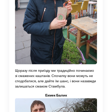
Щоразу після приїзду ми традиційно починаємо
зі смажених каштанів. Спочатку вони можуть не
сподобатися, але дайте їм шанс, і вони назавжди
залишаться смаком Стамбула.
Екмек Балик