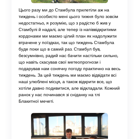
Цього разу ми до Стамбула прилетіли аж на
тиждень і особисто мені цього тижня було зовсім
недостатньо, я розумію, що з радістю б жив у
Стамбулі й надалі, але тепер із напіввідкритими
кордонами ми маємо цілий план як надолужити
втрачене у поїздках, так що тиждень Стамбула
буде поки що в самий раз. Стамбул був,
безсумнівно, радий нас бачити настільки сильно,
що навіть скасував свої метеопрогнози і
подарував нам сонячну погоду практично на весь
тиждень. За цей тиждень ми маємо відвідати всі
наші улюблені місця, а також відкрити все, що
хотіли давно подивитися, але відкладали. Кожний
ранок у нас починався зі сніданку на тлі
Блакитної мечеті.