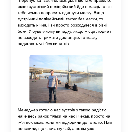
“перепустка” закінчилася. Далі діє таке правило,
якщо зустрічний поліцейський йде в масці, то він
тебе чемно попросить вдягнути маску. Якщо
зустрічний поліцейський також без маски, то
виходить нічия, і ви просто розходьтеся в різні
боки. У будь-якому випадку, якщо місце людне і
не виходить тримати дистанцію, то маску
надягають усі без винятків.
Менеджер готелю нас зустрів з такою радістю
наче весь ранок тільки на нас і чекав, просто на
ім’я покликав, коли ми підходили до готелю. Нам
пояснили, що спочатку чай, а потім уже