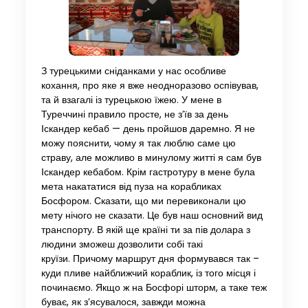
З турецькими сніданками у нас особливе
кохання, про яке я вже неодноразово оспівував,
та й взагалі із турецькою їжею. У мене в
Туреччині правило просте, не з’їв за день
Іскандер кебаб — день пройшов даремно. Я не
можу пояснити, чому я так люблю саме цю
страву, але можливо в минулому житті я сам був
Іскандер кебабом. Крім гастротуру в мене була
мета накататися від пуза на корабликах
Босфором. Сказати, що ми перевиконали цю
мету нічого не сказати. Це був наш основний вид
транспорту. В якій ще країні ти за пів долара з
людини зможеш дозволити собі такі
круїзи. Причому маршрут дня формувався так –
куди пливе найближчий кораблик, із того місця і
починаємо. Якщо ж на Босфорі шторм, а таке теж
буває, як з’ясувалося, завжди можна