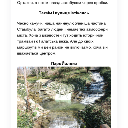
Ортакея, а потім назад автобусом через пробки.
Таксім і вулиця Істікляль
Чесно кажучи, наша най
не
улюбленіша частина
Стамбула, багато людей і немає тієї атмосфери
міста. Хоча з цікавостей тут ходить історичний
трамвай і є Галатська вежа. Але до своїх
маршрутів ми цей район не включаємо, хоча він
вважається центром.
Парк Йилдиз