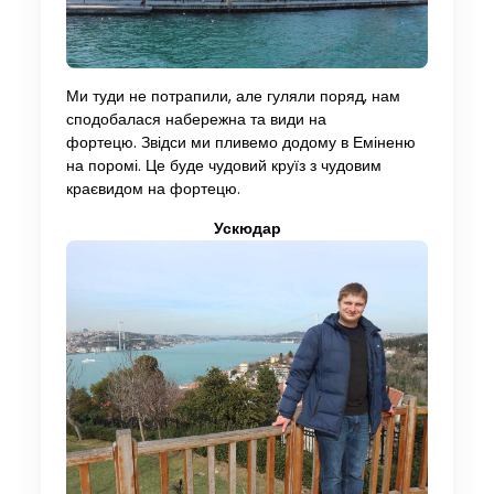
Ми туди не потрапили, але гуляли поряд, нам
сподобалася набережна та види на
фортецю. Звідси ми пливемо додому в Еміненю
на поромі. Це буде чудовий круїз з чудовим
краєвидом на фортецю.
Ускюдар