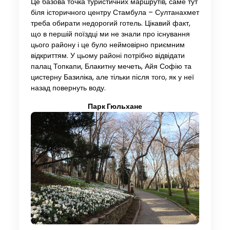
Це базова точка туристичних маршрутів, саме тут
біля історичного центру Стамбула – Султанахмет
треба обирати недорогий готель. Цікавий факт,
що в першій поїздці ми не знали про існування
цього району і це було неймовірно приємним
відкриттям. У цьому районі потрібно відвідати
палац Топкапи, Блакитну мечеть, Айя Софію та
цистерну Базиліка, але тільки після того, як у неї
назад повернуть воду.
Парк Гюльхане