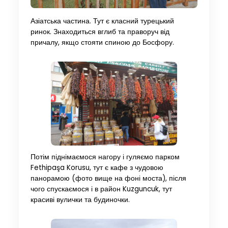
Азіатська частина. Тут є класний турецький
ринок. Знаходиться вглиб та праворуч від
причалу, якщо стояти спиною до Босфору.
Потім піднімаємося нагору і гуляємо парком
Fethipaşa Korusu, тут є кафе з чудовою
панорамою (фото вище на фоні моста), після
чого спускаємося і в район Kuzguncuk, тут
красиві вулички та будиночки.