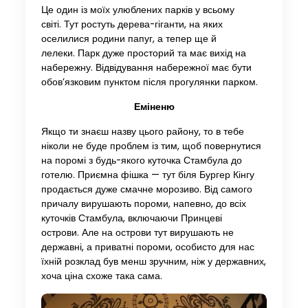
Це один із моїх улюблених парків у всьому
світі. Тут ростуть дерева-гіганти, на яких
оселилися родини папуг, а тепер ще й
лелеки. Парк дуже просторий та має вихід на
набережну. Відвідування набережної має бути
обов’язковим пунктом після прогулянки парком.
Еміненю
Якщо ти знаєш назву цього району, то в тебе
ніколи не буде проблем із тим, щоб повернутися
на поромі з будь-якого куточка Стамбула до
готелю. Приємна фішка — тут біля Бургер Кінгу
продається дуже смачне морозиво. Від самого
причалу вирушають пороми, напевно, до всіх
куточків Стамбула, включаючи Принцеві
острови. Але на острови тут вирушають не
державні, а приватні пороми, особисто для нас
їхній розклад був менш зручним, ніж у державних,
хоча ціна схоже така сама.