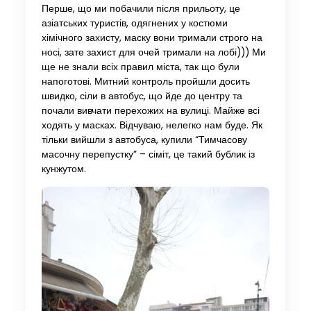
Перше, що ми побачили після прильоту, це
азіатських туристів, одягнених у костюми
хімічного захисту, маску вони тримали строго на
носі, зате захист для очей тримали на лобі))) Ми
ще не знали всіх правил міста, так що були
напоготові. Митний контроль пройшли досить
швидко, сіли в автобус, що йде до центру та
почали вивчати перехожих на вулиці. Майже всі
ходять у масках. Відчуваю, нелегко нам буде. Як
тільки вийшли з автобуса, купили “Тимчасову
масочну перепустку” – сіміт, це такий бублик із
кунжутом.