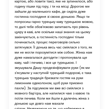
картою, або ловити таксі, яке не зупинилося, або
годину пішки під гору, і ти на місці. Дорогою ми
зайшли до маленького кафе, де сиділа дуже
гостинна господиня зі своєю донькою. Якщо ти
попросиш гарно турецьку каву турецькою мовою,
то далі тебе обов’язково запитають про рівень
цукру в каві, але оскільки наші знання на цьому
закінчуються, а гостинність господині тільки
починається, процес переговорів сильно
затягнувся. Її донька весь час сміялася з того, як
ми не могли порозумітися між собою. Жінка нам
дуже намагалася догодити і пропонувала ще
каву, чай і печиво, і все це турецькою. І
змушувала Дашу продезінфікувати руки (як ми
з’ясували у наступній турецькій подорожі, є така
турецька традиція бризкати гостям на руки
лимонним одеколоном, щоб руки приємно
пахли). За підсумком ми вже всі сміялися з
мовного бар’єра, але напилися чаю з кавою та
поїли печива. Коли ми йшли в далечінь жінка з
донькою ще довго нам махали
слідом. Незважаючи на те, що набережна в