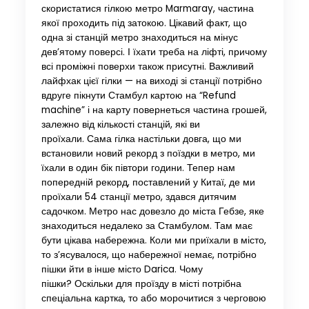
скористатися гілкою метро Marmaray, частина
якої проходить під затокою. Цікавий факт, що
одна зі станцій метро знаходиться на мінус
дев’ятому поверсі. І їхати треба на ліфті, причому
всі проміжні поверхи також присутні. Важливий
лайфхак цієї гілки — на виході зі станції потрібно
вдруге пікнути Стамбул картою на “Refund
machine” і на карту повернеться частина грошей,
залежно від кількості станцій, які ви
проїхали. Сама гілка настільки довга, що ми
встановили новий рекорд з поїздки в метро, ​​ми
їхали в один бік півтори години. Тепер нам
попередній рекорд, поставлений у Китаї, де ми
проїхали 54 станції метро, ​​здався дитячим
садочком. Метро нас довезло до міста Гебзе, яке
знаходиться недалеко за Стамбулом. Там має
бути цікава набережна. Коли ми приїхали в місто,
то з’ясувалося, що набережної немає, потрібно
пішки йти в інше місто Darica. Чому
пішки? Оскільки для проїзду в місті потрібна
спеціальна картка, то або морочитися з черговою