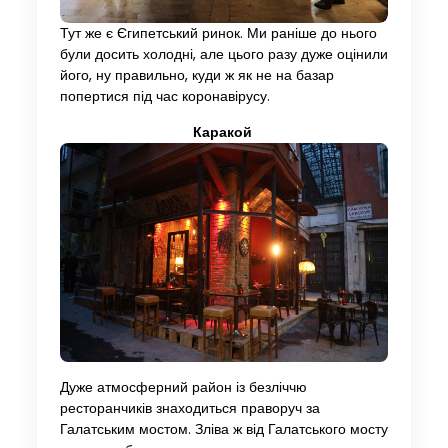
Тут же є Єгипетський ринок. Ми раніше до нього
були досить холодні, але цього разу дуже оцінили
його, ну правильно, куди ж як не на базар
попертися під час коронавірусу.
Каракой
Дуже атмосферний район із безліччю
ресторанчиків знаходиться праворуч за
Галатським мостом. Зліва ж від Галатського мосту