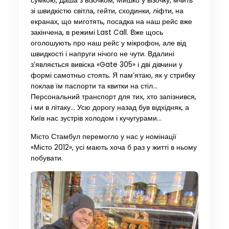
сумкою, Даша з візочком, Мишко у візочку, мчить
зі швидкістю світла, гейти, сходинки, ліфти, на
екранах, що миготять, посадка на наш рейс вже
закінчена, в режимі Last Call. Вже щось
оголошують про наш рейс у мікрофон, але від
швидкості і напруги нічого не чути. Вдалині
з’являється вивіска «Gate 305» і дві дівчини у
формі самотньо стоять. Я пам’ятаю, як у стрибку
поклав їм паспорти та квитки на стіл…
Персональний транспорт для тих, хто запізнився,
і ми в літаку… Усю дорогу назад був відхідняк, а
Київ нас зустрів холодом і кучугурами…
Місто Стамбул перемогло у нас у номінації
«Місто 2012», усі мають хоча б раз у житті в ньому
побувати.