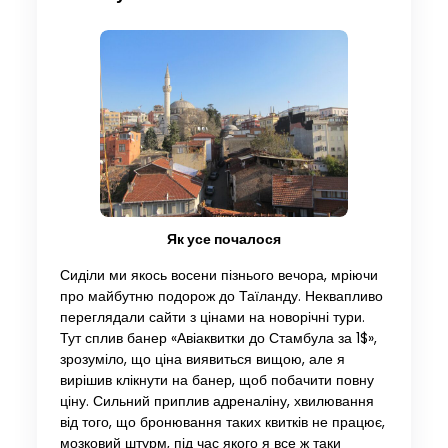
Як усе почалося
Сиділи ми якось восени пізнього вечора, мріючи
про майбутню подорож до Таїланду. Неквапливо
переглядали сайти з цінами на новорічні тури.
Тут сплив банер «Авіаквитки до Стамбула за 1$»,
зрозуміло, що ціна виявиться вищою, але я
вирішив клікнути на банер, щоб побачити повну
ціну. Сильний приплив адреналіну, хвилювання
від того, що бронювання таких квитків не працює,
мозковий штурм, під час якого я все ж таки