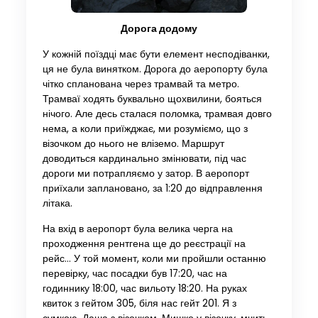
Дорога додому
У кожній поїздці має бути елемент несподіванки,
ця не була винятком. Дорога до аеропорту була
чітко спланована через трамвай та метро.
Трамваї ходять буквально щохвилини, бояться
нічого. Але десь сталася поломка, трамвая довго
нема, а коли приїжджає, ми розуміємо, що з
візочком до нього не вліземо. Маршрут
доводиться кардинально змінювати, під час
дороги ми потрапляємо у затор. В аеропорт
приїхали заплановано, за 1:20 до відправлення
літака.
На вхід в аеропорт була велика черга на
проходження рентгена ще до реєстрації на
рейс… У той момент, коли ми пройшли останню
перевірку, час посадки був 17:20, час на
годиннику 18:00, час вильоту 18:20. На руках
квиток з гейтом 305, біля нас гейт 201. Я з