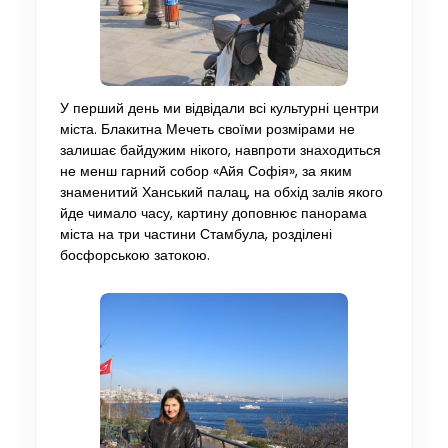
У перший день ми відвідали всі культурні центри
міста. Блакитна Мечеть своїми розмірами не
залишає байдужим нікого, навпроти знаходиться
не менш гарний собор «Айя Софія», за яким
знаменитий Ханський палац, на обхід залів якого
йде чимало часу, картину доповнює панорама
міста на три частини Стамбула, розділені
босфорською затокою.