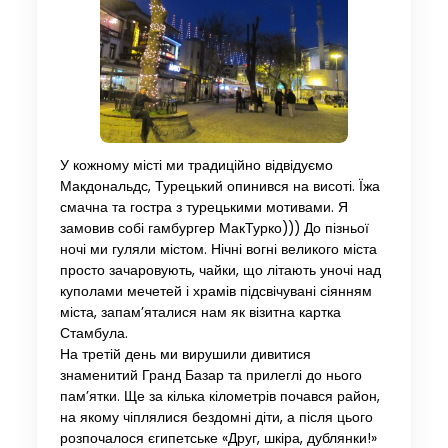
У кожному місті ми традиційно відвідуємо
Макдональдс, Турецький опинився на висоті. Їжа
смачна та гостра з турецькими мотивами. Я
замовив собі гамбургер МакТурко))) До пізньої
ночі ми гуляли містом. Нічні вогні великого міста
просто зачаровують, чайки, що літають уночі над
куполами мечетей і храмів підсвічувані сіянням
міста, запам’яталися нам як візитна картка
Стамбула.
На третій день ми вирушили дивитися
знаменитий Гранд Базар та прилеглі до нього
пам’ятки. Ще за кілька кілометрів почався район,
на якому чіплялися бездомні діти, а після цього
розпочалося єгипетське «Друг, шкіра, дублянки!»