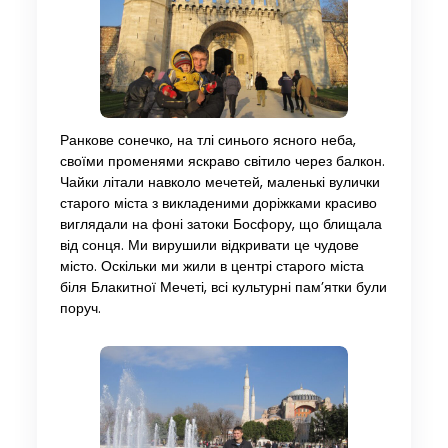
Ранкове сонечко, на тлі синього ясного неба,
своїми променями яскраво світило через балкон.
Чайки літали навколо мечетей, маленькі вулички
старого міста з викладеними доріжками красиво
виглядали на фоні затоки Босфору, що блищала
від сонця. Ми вирушили відкривати це чудове
місто. Оскільки ми жили в центрі старого міста
біля Блакитної Мечеті, всі культурні пам’ятки були
поруч.