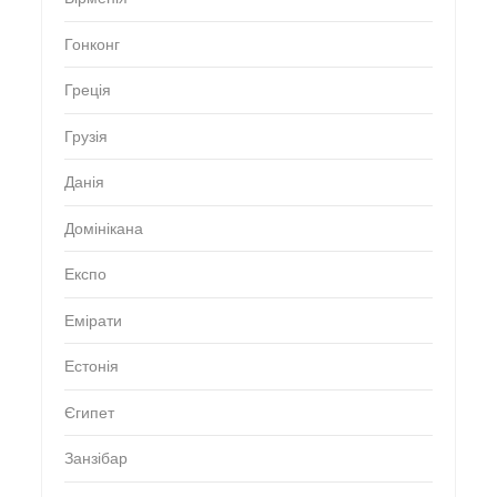
Гонконг
Греція
Грузія
Данія
Домінікана
Експо
Емірати
Естонія
Єгипет
Занзібар