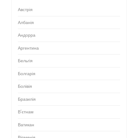
Австрія
Албанія
Андорра
Аргентина
Бельгія
Болгарія
Болівія
Бразилія
В'єтнам
Ватикан
Вірменія