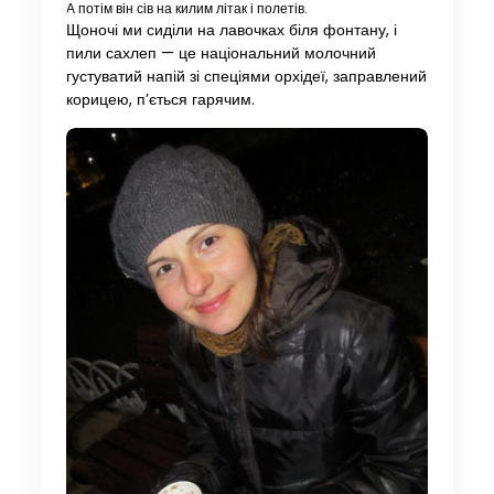
А потім він сів на килим літак і полетів.
Щоночі ми сиділи на лавочках біля фонтану, і
пили сахлеп — це національний молочний
густуватий напій зі спеціями орхідеї, заправлений
корицею, п’ється гарячим.