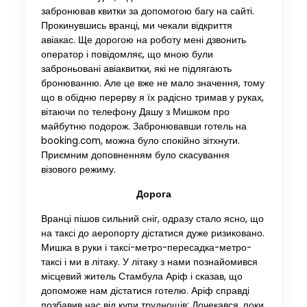
забронював квитки за допомогою багу на сайті.
Прокинувшись вранці, ми чекали відкриття
авіакас. Ще дорогою на роботу мені дзвонить
оператор і повідомляє, що мною були
заброньовані авіаквитки, які не підлягають
бронюванню. Але це вже не мало значення, тому
що в обідню перерву я їх радісно тримав у руках,
вітаючи по телефону Дашу з Мишком про
майбутню подорож. Забронювавши готель на
booking.com, можна було спокійно зітхнути.
Приємним доповненням було скасування
візового режиму.
Дорога
Вранці пішов сильний сніг, одразу стало ясно, що
на таксі до аеропорту дістатися дуже ризиковано.
Мишка в руки і таксі-метро-пересадка-метро-
таксі і ми в літаку. У літаку з нами познайомився
місцевий житель Стамбула Аріф і сказав, що
допоможе нам дістатися готелю. Аріф справді
позбавив нас від купи труднощів: Дочекався, поки