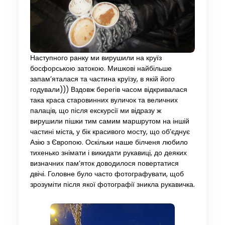
Наступного ранку ми вирушили на круїз
босфорською затокою. Мишкові найбільше
запам’яталася та частина круїзу, в якій його
годували))) Вздовж берегів часом відкривалася
така краса старовинних вуличок та величних
палаців, що після екскурсії ми відразу ж
вирушили пішки тим самим маршрутом на іншій
частині міста, у бік красивого мосту, що об’єднує
Азію з Європою. Оскільки наше білченя любило
тихенько знімати і викидати рукавиці, до деяких
визначних пам’яток доводилося повертатися
двічі. Головне було часто фотографувати, щоб
зрозуміти після якої фотографії зникла рукавичка.