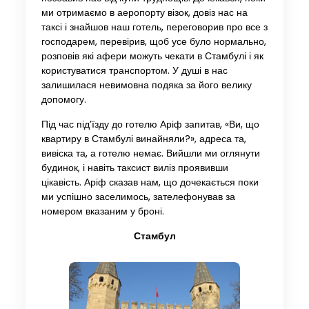
ми отримаємо в аеропорту візок, довіз нас на
таксі і знайшов наш готель, переговорив про все з
господарем, перевірив, щоб усе було нормально,
розповів які афери можуть чекати в Стамбулі і як
користуватися транспортом. У душі в нас
залишилася невимовна подяка за його велику
допомогу.
Під час під’їзду до готелю Аріф запитав, «Ви, що
квартиру в Стамбулі винайняли?», адреса та,
вивіска та, а готелю немає. Вийшли ми оглянути
будинок, і навіть таксист виліз проявивши
цікавість. Аріф сказав нам, що дочекається поки
ми успішно заселимось, зателефонував за
номером вказаним у броні.
Стамбул