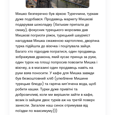
Мишко безперечно був зіркою Туреччини, туркам
дуже подобався. Продавець маркету Мишкові
подарував шоколадку (батькам припала до
смаку), фокусник турецького морозива дав
Мишкові погризти ріжок, турецький шаурміст
нагодував Мишка смаженою картоплею, дворічна
турка підійшла до візочка і поцілувала зайця.
Багато хто підходив погратися, один продавець
зображував дракона, який кусає принца за руки,
один турок на площі попросив повозити Мишка і
візочку, а в магазині один продавець навіть на
руки взяв поносити. У кафе для Мишка завжди
був безкоштовний хліб (улюблене Мишине
турецьке блюдо) та гаряча кип’ячена вода, щоб
робити кашки. Турки дуже привітні та
доброзичливі, коли ми вирішили зайти в кафе,
возик із зайцем двоє турків аж на третій поверх
занесли. Загалом наш синок отримував від
поїздки по максимуму)))