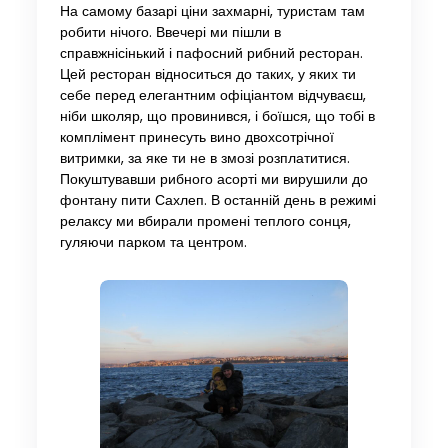
На самому базарі ціни захмарні, туристам там
робити нічого. Ввечері ми пішли в
справжнісінький і пафосний рибний ресторан.
Цей ресторан відноситься до таких, у яких ти
себе перед елегантним офіціантом відчуваєш,
ніби школяр, що провинився, і боїшся, що тобі в
комплімент принесуть вино двохсотрічної
витримки, за яке ти не в змозі розплатитися.
Покуштувавши рибного асорті ми вирушили до
фонтану пити Сахлеп. В останній день в режимі
релаксу ми вбирали промені теплого сонця,
гуляючи парком та центром.