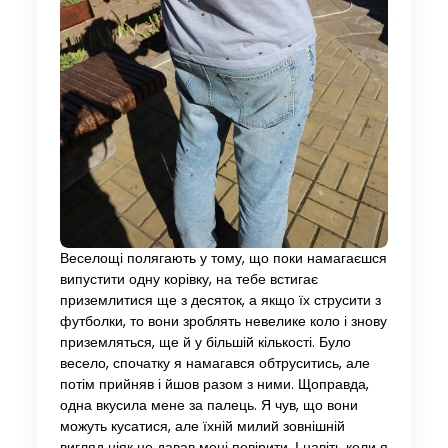
Веселощі полягають у тому, що поки намагаєшся
випустити одну корівку, на тебе встигає
приземлитися ще з десяток, а якщо їх струсити з
футболки, то вони зроблять невелике коло і знову
приземляться, ще й у більшій кількості. Було
весело, спочатку я намагався обтруситись, але
потім прийняв і йшов разом з ними. Щоправда,
одна вкусила мене за палець. Я чув, що вони
можуть кусатися, але їхній милий зовнішній
вигляд ніяк не давав мені повірити. І навіть коли я