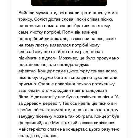
Вийшли музиканти, всі почали грати щось у стилі
трансу. Соліст дістав слова і поки співав пісню,
паралельно намагався розібратися на якому
саме листку потрібні. Потім він викинув
непотрібний листок, але, зважаючи на все, саме
на тому листку виявилися потрібні йому
слова. Тому що він його потім різко почав
піднімати з підлоги. Можливо, це було продумано
постановочно, але виглядало дуже
ефектно. Концерт саме цього гурту тривав довго,
пісень було дуже багато і справді на вухо лягали
приємно. Старше покоління почало потихеньку
звалювати, хто молодший навіть танцювати
бігли. У дитинстві у нас була нескінченна пісня “А
за деревом дерево!”. Так ось навіть цю пісню він
зробив абсолютним хітом, я навіть не знав, що ту
занудну пісеньку можна так обіграти. Концерт був
феєричний, але Мишко, який завжди вирізнявся
майстерністю спати на концертах, цього разу теж
солодко відіспався.