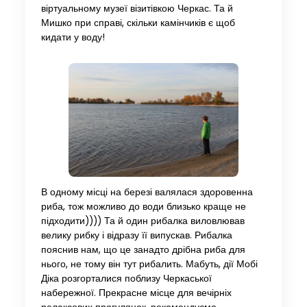
віртуальному музеї візитівкою Черкас. Та й
Мишко при справі, скільки камінчиків є щоб
кидати у воду!
В одному місці на березі валялася здоровенна
риба, тож можливо до води близько краще не
підходити)))) Та й один рибалка виловлював
велику рибку і відразу її випускав. Рибалка
пояснив нам, що це занадто дрібна риба для
нього, не тому він тут рибалить. Мабуть, дії Мобі
Діка розгорталися поблизу Черкаської
набережної. Прекрасне місце для вечірніх