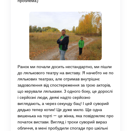
проблема)
Ранок ми почали досить нестандартно, ми пішли
до лялькового театру на виставу. Я начебто не по
лялькових театрах, але отримав внутрішнє
задоволення від спостереження за грою акторів,
що керували ляльками. З одного боку, це дорослі
і серйозні люди, деякі надто серйозно
виглядають, а через секунду бац! І цей суворий
дядько тепер котик! Це дуже мило. Ще одна
вишенька на торті — це жінка, яка повідомляє про
початок вистави. Вигляд і трохи суворий вираз
обличчя, в мені пробудили спогади про шкільні