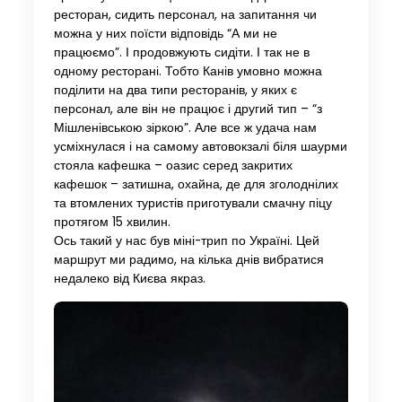
ресторан, сидить персонал, на запитання чи
можна у них поїсти відповідь “А ми не
працюємо”. І продовжують сидіти. І так не в
одному ресторані. Тобто Канів умовно можна
поділити на два типи ресторанів, у яких є
персонал, але він не працює і другий тип – “з
Мішленівською зіркою”. Але все ж удача нам
усміхнулася і на самому автовокзалі біля шаурми
стояла кафешка – оазис серед закритих
кафешок – затишна, охайна, де для зголоднілих
та втомлених туристів приготували смачну піцу
протягом 15 хвилин.
Ось такий у нас був міні-трип по Україні. Цей
маршрут ми радимо, на кілька днів вибратися
недалеко від Києва якраз.