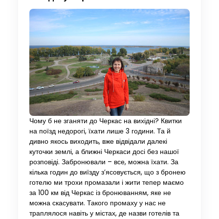
Чому б не зганяти до Черкас на вихідні? Квитки
на поїзд недорогі, їхати лише 3 години. Та й
дивно якось виходить, вже відвідали далекі
куточки землі, а ближні Черкаси досі без нашої
розповіді. Забронювали – все, можна їхати. За
кілька годин до виїзду з’ясовується, що з бронею
готелю ми трохи промазали і жити тепер маємо
за 100 км від Черкас із бронюванням, яке не
можна скасувати. Такого промаху у нас не
траплялося навіть у містах, де назви готелів та