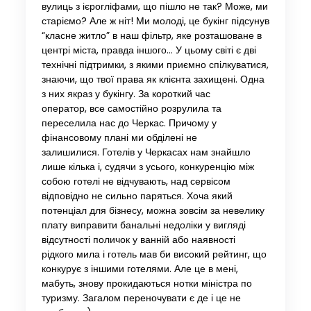
вулиць з ієрогліфами, що пішло не так? Може, ми
старіємо? Але ж ніт! Ми молоді, це букінг підсунув
“класне житло” в наш фільтр, яке розташоване в
центрі міста, правда іншого… У цьому світі є дві
технічні підтримки, з якими приємно спілкуватися,
знаючи, що твої права як клієнта захищені. Одна
з них якраз у букінгу. За короткий час
оператор, все самостійно розрулила та
переселила нас до Черкас. Причому у
фінансовому плані ми обділені не
залишилися. Готелів у Черкасах нам знайшло
лише кілька і, судячи з усього, конкуренцію між
собою готелі не відчувають, над сервісом
відповідно не сильно паряться. Хоча який
потенціал для бізнесу, можна зовсім за невелику
плату виправити банальні недоліки у вигляді
відсутності поличок у ванній або наявності
рідкого мила і готель мав би високий рейтинг, що
конкурує з іншими готелями. Але це в мені,
мабуть, знову прокидаються нотки міністра по
туризму. Загалом переночувати є де і це не