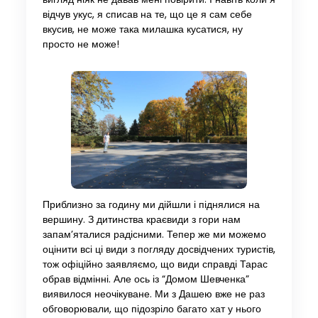
відчув укус, я списав на те, що це я сам себе
вкусив, не може така милашка кусатися, ну
просто не може!
Приблизно за годину ми дійшли і піднялися на
вершину. З дитинства краєвиди з гори нам
запам’яталися радісними. Тепер же ми можемо
оцінити всі ці види з погляду досвідчених туристів,
тож офіційно заявляємо, що види справді Тарас
обрав відмінні. Але ось із “Домом Шевченка”
виявилося неочікуване. Ми з Дашею вже не раз
обговорювали, що підозріло багато хат у нього