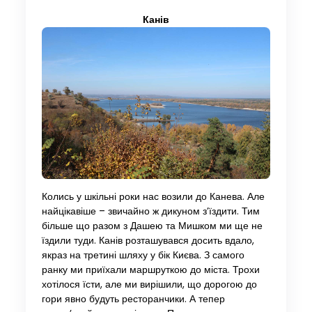
Канів
Колись у шкільні роки нас возили до Канева. Але
найцікавіше – звичайно ж дикуном з’їздити. Тим
більше що разом з Дашею та Мишком ми ще не
їздили туди. Канів розташувався досить вдало,
якраз на третині шляху у бік Києва. З самого
ранку ми приїхали маршруткою до міста. Трохи
хотілося їсти, але ми вирішили, що дорогою до
гори явно будуть ресторанчики. А тепер