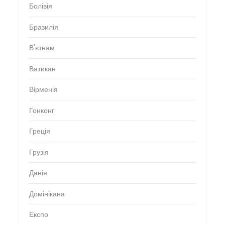
Болівія
Бразилія
В'єтнам
Ватикан
Вірменія
Гонконг
Греція
Грузія
Данія
Домінікана
Експо