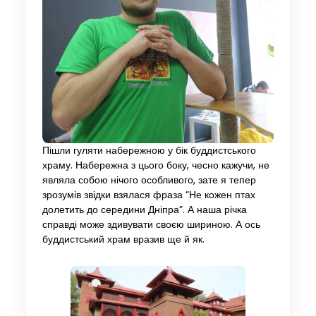
Пішли гуляти набережною у бік буддистського
храму. Набережна з цього боку, чесно кажучи, не
являла собою нічого особливого, зате я тепер
зрозумів звідки взялася фраза “Не кожен птах
долетить до середини Дніпра”. А наша річка
справді може здивувати своєю шириною. А ось
буддистський храм вразив ще й як.