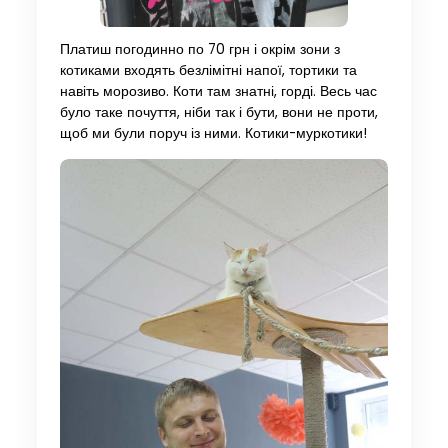
Платиш погодинно по 70 грн і окрім зони з
котиками входять безлімітні напої, тортики та
навіть морозиво. Коти там знатні, горді. Весь час
було таке почуття, ніби так і бути, вони не проти,
щоб ми були поруч із ними. Котики-муркотики!