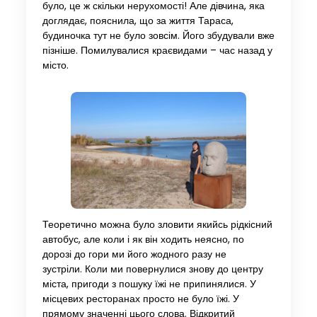
було, це ж скільки нерухомості! Але дівчина, яка
доглядає, пояснила, що за життя Тараса,
будиночка тут не було зовсім. Його збудували вже
пізніше. Помилувалися краєвидами – час назад у
місто.
Теоретично можна було зловити якийсь рідкісний
автобус, але коли і як він ходить неясно, по
дорозі до гори ми його жодного разу не
зустріли. Коли ми повернулися знову до центру
міста, пригоди з пошуку їжі не припинялися. У
місцевих ресторанах просто не було їжі. У
прямому значенні цього слова. Відкритий