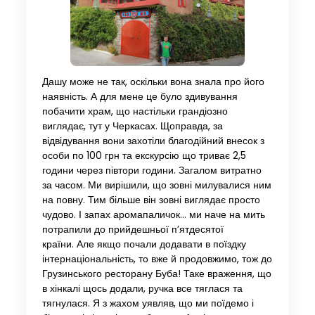
Дашу може не так, оскільки вона знала про його
наявність. А для мене це було здивування
побачити храм, що настільки грандіозно
виглядає, тут у Черкасах. Щоправда, за
відвідування вони захотіли благодійний внесок з
особи по 100 грн та екскурсію що триває 2,5
години через півтори години. Загалом витратно
за часом. Ми вирішили, що зовні милувалися ним
на повну. Тим більше він зовні виглядає просто
чудово. І запах аромапаличок… ми наче на мить
потрапили до прийдешньої п’ятдесятої
країни. Але якщо почали додавати в поїздку
інтернаціональність, то вже й продовжимо, тож до
Грузинського ресторану Буба! Таке враження, що
в хінкалі щось додали, ручка все тяглася та
тягнулася. Я з жахом уявляв, що ми поїдемо і