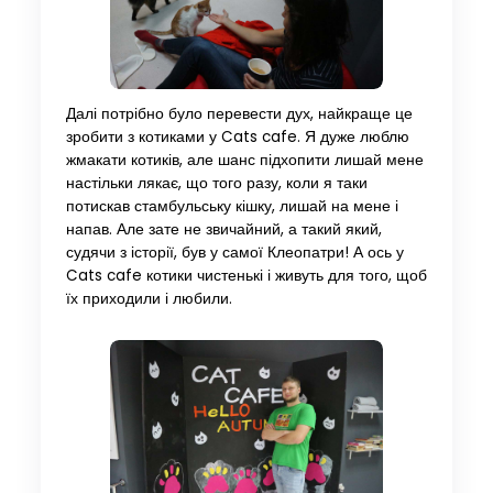
Далі потрібно було перевести дух, найкраще це
зробити з котиками у Cats cafe. Я дуже люблю
жмакати котиків, але шанс підхопити лишай мене
настільки лякає, що того разу, коли я таки
потискав стамбульську кішку, лишай на мене і
напав. Але зате не звичайний, а такий який,
судячи з історії, був у самої Клеопатри! А ось у
Cats cafe котики чистенькі і живуть для того, щоб
їх приходили і любили.