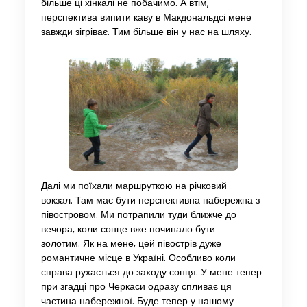
більше ці хінкалі не побачимо. А втім,
перспектива випити каву в Макдональдсі мене
завжди зігріває. Тим більше він у нас на шляху.
Далі ми поїхали маршруткою на річковий
вокзал. Там має бути перспективна набережна з
півостровом. Ми потрапили туди ближче до
вечора, коли сонце вже починало бути
золотим. Як на мене, цей півострів дуже
романтичне місце в Україні. Особливо коли
справа рухається до заходу сонця. У мене тепер
при згадці про Черкаси одразу спливає ця
частина набережної. Буде тепер у нашому