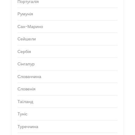
Португалія
Румунія
Сан-Марино
Сейшели
Сербія
Сінгапур
Словаччина
Словенія
Таїланд
Туніс
Туреччина