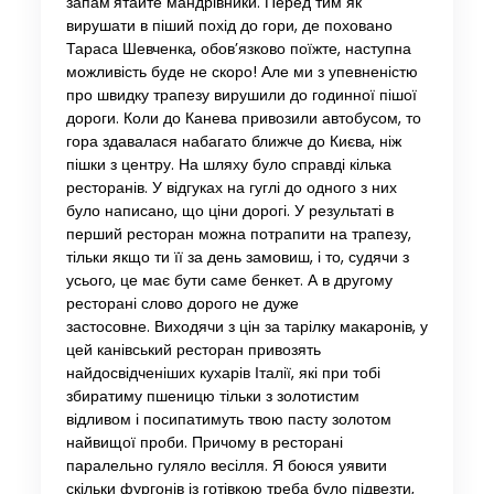
запам’ятайте мандрівники. Перед тим як
вирушати в піший похід до гори, де поховано
Тараса Шевченка, обов’язково поїжте, наступна
можливість буде не скоро! Але ми з упевненістю
про швидку трапезу вирушили до годинної пішої
дороги. Коли до Канева привозили автобусом, то
гора здавалася набагато ближче до Києва, ніж
пішки з центру. На шляху було справді кілька
ресторанів. У відгуках на гуглі до одного з них
було написано, що ціни дорогі. У результаті в
перший ресторан можна потрапити на трапезу,
тільки якщо ти її за день замовиш, і то, судячи з
усього, це має бути саме бенкет. А в другому
ресторані слово дорого не дуже
застосовне. Виходячи з цін за тарілку макаронів, у
цей канівський ресторан привозять
найдосвідченіших кухарів Італії, які при тобі
збиратиму пшеницю тільки з золотистим
відливом і посипатимуть твою пасту золотом
найвищої проби. Причому в ресторані
паралельно гуляло весілля. Я боюся уявити
скільки фургонів із готівкою треба було підвезти,