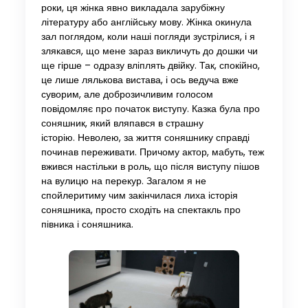
роки, ця жінка явно викладала зарубіжну
літературу або англійську мову. Жінка окинула
зал поглядом, коли наші погляди зустрілися, і я
злякався, що мене зараз викличуть до дошки чи
ще гірше – одразу вліплять двійку. Так, спокійно,
це лише лялькова вистава, і ось ведуча вже
суворим, але доброзичливим голосом
повідомляє про початок виступу. Казка була про
соняшник, який вляпався в страшну
історію. Неволею, за життя соняшнику справді
починав переживати. Причому актор, мабуть, теж
вжився настільки в роль, що після виступу пішов
на вулицю на перекур. Загалом я не
спойлеритиму чим закінчилася лиха історія
соняшника, просто сходіть на спектакль про
півника і соняшника.