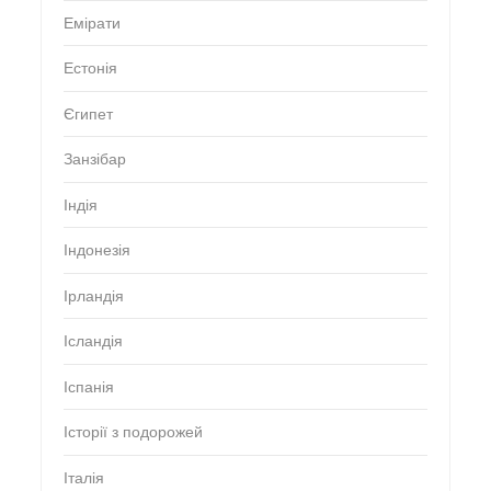
Емірати
Естонія
Єгипет
Занзібар
Індія
Індонезія
Ірландія
Ісландія
Іспанія
Історії з подорожей
Італія