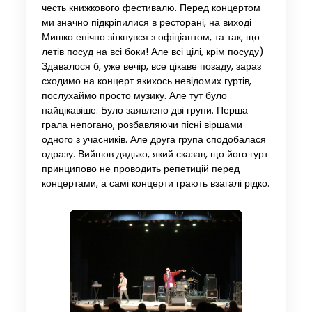
честь книжкового фестивалю. Перед концертом
ми значно підкріпилися в ресторані, на виході
Мишко епічно зіткнувся з офіціантом, та так, що
летів посуд на всі боки! Але всі цілі, крім посуду)
Здавалося б, уже вечір, все цікаве позаду, зараз
сходимо на концерт якихось невідомих гуртів,
послухаймо просто музику. Але тут було
найцікавіше. Було заявлено дві групи. Перша
грала непогано, розбавляючи пісні віршами
одного з учасників. Але друга група сподобалася
одразу. Вийшов дядько, який сказав, що його гурт
принципово не проводить репетицій перед
концертами, а самі концерти грають взагалі рідко.