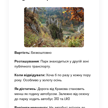
Вартість:
Безкоштовно
Розташування
: Парк знаходиться у другій зоні
публічного транспорту.
Коли відвідувати:
Хоча б по разу у кожну пору
року. Особливо у золоту осінь.
Як дістатись
: Дорога від Кракова становить
менш як годину автобусом. Залежно від сезону
до парку ходить автобус 310 та LR0
Варіанти маршруту
: На автобусі доїхати до