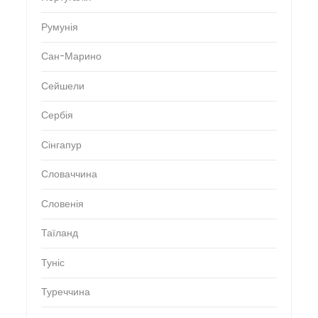
Румунія
Сан-Марино
Сейшели
Сербія
Сінгапур
Словаччина
Словенія
Таїланд
Туніс
Туреччина