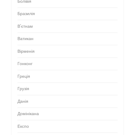
Болівія
Бразилія
В'єтнам
Ватикан
Вірменія
Гонконг
Греція
Грузія
Данія
Домінікана
Експо