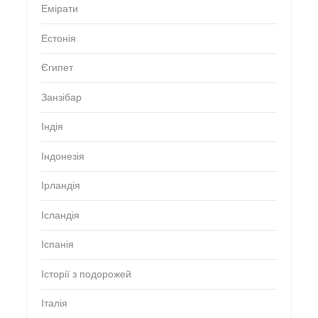
Емірати
Естонія
Єгипет
Занзібар
Індія
Індонезія
Ірландія
Ісландія
Іспанія
Історії з подорожей
Італія