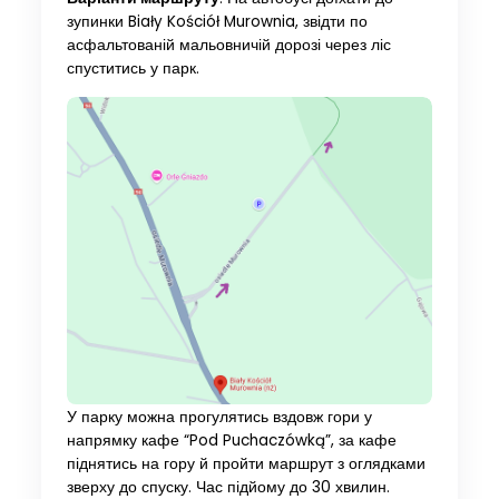
зупинки Biały Kościół Murownia, звідти по
асфальтованій мальовничій дорозі через ліс
спуститись у парк.
У парку можна прогулятись вздовж гори у
напрямку кафе “Pod Puchaczówką”, за кафе
піднятись на гору й пройти маршрут з оглядками
зверху до спуску. Час підйому до 30 хвилин.