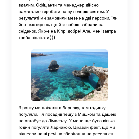
вдалим. Офіціанти та менеджер дійсно
намагалися зробити нашу вечерю святом. У
результаті ми замовили мезе на дві персони, їли
його вчотирьох, ще й із собою забрали на
сніданок. Як же на Кіпрі добре! Але, мені завтра
треба відлітати(((
З ранку ми поїхали в Ларнаку, там годинку
погуляли, і я посадив тещу з Мишком та Дашею
на автобус до Лімасолу. У мене ще було кілька
годин погуляти Ларнакою. Цікавий факт, що ми
віднесли наші речі на зберігання на ресепшен