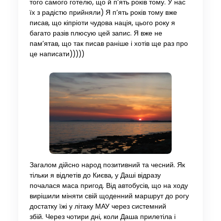
того самого готелю, що й п’ять років тому. У нас
їх з радістю прийняли) Я п’ять років тому вже
писав, що кіпріоти чудова нація, цього року я
багато разів плюсую цей запис. Я вже не
пам’ятав, що так писав раніше і хотів ще раз про
це написати)))))
Загалом дійсно народ позитивний та чесний. Як
тільки я відлетів до Києва, у Даші відразу
почалася маса пригод. Від автобусів, що на ходу
вирішили міняти свій щоденний маршрут до рогу
достатку їжі у літаку МАУ через системний
збій. Через чотири дні, коли Даша прилетіла і