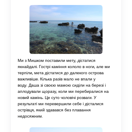
Ми з Мишком поставили мету, дістатися
якнайдалі. Гострі каміння кололо в ноги, але ми
терпіли, мета дістатися до далекого острова
важливіше. Кілька разів мало не впали у
воду. Даша зі своєю мамою сиділи на березі і
аплодували щоразу, коли ми перебиралися на
новий камінь. Це суто чоловічі розваги. У
результаті ми перевершили себе і дісталися
острівця, який здавався без плавання
недосяжним.