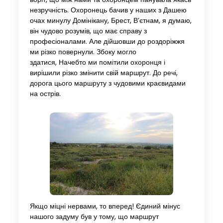
незручність. Охоронець бачив у наших з Дашею
очах минулу Домінікану, Брест, В’єтнам, я думаю,
він чудово розумів, що має справу з
професіоналами. Але дійшовши до роздоріжжя
ми різко повернули. Збоку могло
здатися, Начебто ми помітили охоронця і
вирішили різко змінити свій маршрут. До речі,
дорога цього маршруту з чудовими краєвидами
на острів.
Якщо міцні нервами, то вперед! Єдиний мінус
нашого задуму був у тому, що маршрут