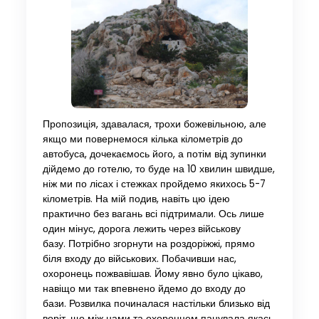
Пропозиція, здавалася, трохи божевільною, але
якщо ми повернемося кілька кілометрів до
автобуса, дочекаємось його, а потім від зупинки
дійдемо до готелю, то буде на 10 хвилин швидше,
ніж ми по лісах і стежках пройдемо якихось 5-7
кілометрів. На мій подив, навіть цю ідею
практично без вагань всі підтримали. Ось лише
один мінус, дорога лежить через військову
базу. Потрібно згорнути на роздоріжжі, прямо
біля входу до військових. Побачивши нас,
охоронець пожвавішав. Йому явно було цікаво,
навіщо ми так впевнено йдемо до входу до
бази. Розвилка починалася настільки близько від
воріт, що між нами та охоронцем панувала якась