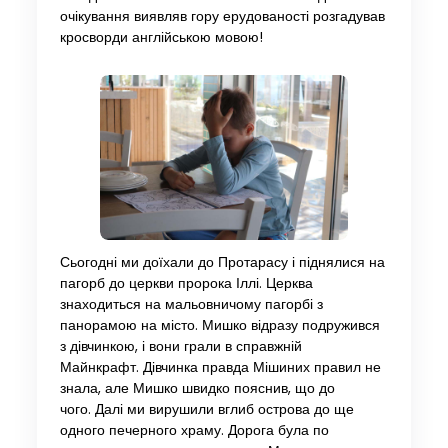
очікування виявляв гору ерудованості розгадував
кросворди англійською мовою!
Сьогодні ми доїхали до Протарасу і піднялися на
пагорб до церкви пророка Іллі. Церква
знаходиться на мальовничому пагорбі з
панорамою на місто. Мишко відразу подружився
з дівчинкою, і вони грали в справжній
Майнкрафт. Дівчинка правда Мішиних правил не
знала, але Мишко швидко пояснив, що до
чого. Далі ми вирушили вглиб острова до ще
одного печерного храму. Дорога була по