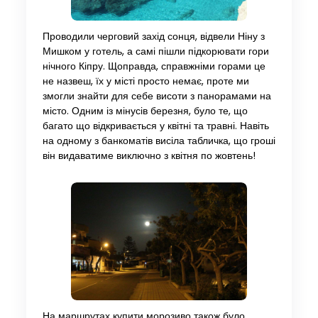
Проводили черговий захід сонця, відвели Ніну з
Мишком у готель, а самі пішли підкорювати гори
нічного Кіпру. Щоправда, справжніми горами це
не назвеш, їх у місті просто немає, проте ми
змогли знайти для себе висоти з панорамами на
місто. Одним із мінусів березня, було те, що
багато що відкривається у квітні та травні. Навіть
на одному з банкоматів висіла табличка, що гроші
він видаватиме виключно з квітня по жовтень!
На маршрутах купити морозиво також було