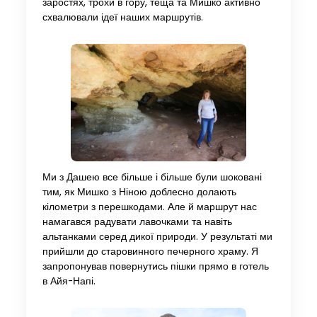
заростях, трохи в гору, теща та Мишко активно
схвалювали ідеї наших маршрутів.
Ми з Дашею все більше і більше були шоковані
тим, як Мишко з Ніною доблесно долають
кілометри з перешкодами. Але й маршрут нас
намагався радувати лавочками та навіть
альтанками серед дикої природи. У результаті ми
прийшли до старовинного печерного храму. Я
запропонував повернутись пішки прямо в готель
в Айя-Напі.