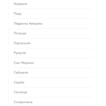
Норвегія
Перу
Південна Америка
Польща
Португалія
Румунія
Сан-Марино
Сейшели
Сербія
Сінгапур
Словаччина