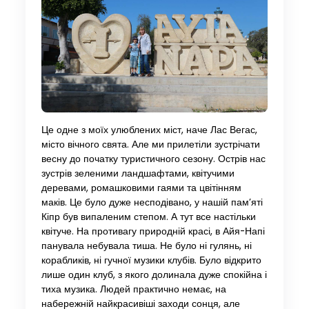
Це одне з моїх улюблених міст, наче Лас Вегас,
місто вічного свята. Але ми прилетіли зустрічати
весну до початку туристичного сезону. Острів нас
зустрів зеленими ландшафтами, квітучими
деревами, ромашковими гаями та цвітінням
маків. Це було дуже несподівано, у нашій пам’яті
Кіпр був випаленим степом. А тут все настільки
квітуче. На противагу природній красі, в Айя-Напі
панувала небувала тиша. Не було ні гулянь, ні
корабликів, ні гучної музики клубів. Було відкрито
лише один клуб, з якого долинала дуже спокійна і
тиха музика. Людей практично немає, на
набережній найкрасивіші заходи сонця, але