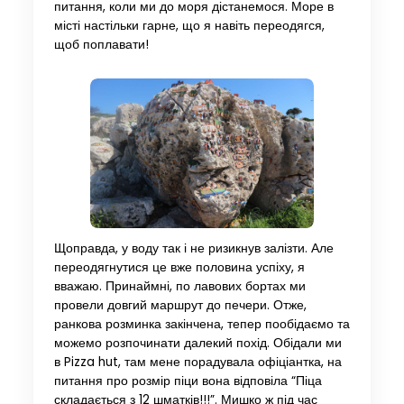
питання, коли ми до моря дістанемося. Море в
місті настільки гарне, що я навіть переодягся,
щоб поплавати!
Щоправда, у воду так і не ризикнув залізти. Але
переодягнутися це вже половина успіху, я
вважаю. Принаймні, по лавових бортах ми
провели довгий маршрут до печери. Отже,
ранкова розминка закінчена, тепер пообідаємо та
можемо розпочинати далекий похід. Обідали ми
в Pizza hut, там мене порадувала офіціантка, на
питання про розмір піци вона відповіла “Піца
складається з 12 шматків!!!”. Мишко ж під час