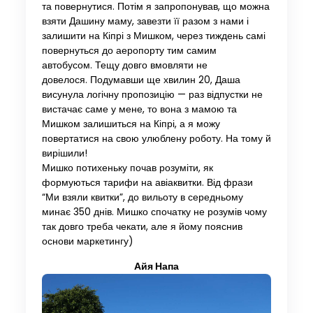
та повернутися. Потім я запропонував, що можна
взяти Дашину маму, завезти її разом з нами і
залишити на Кіпрі з Мишком, через тиждень самі
повернуться до аеропорту тим самим
автобусом. Тещу довго вмовляти не
довелося. Подумавши ще хвилин 20, Даша
висунула логічну пропозицію — раз відпустки не
вистачає саме у мене, то вона з мамою та
Мишком залишиться на Кіпрі, а я можу
повертатися на свою улюблену роботу. На тому й
вирішили!
Мишко потихеньку почав розуміти, як
формуються тарифи на авіаквитки. Від фрази
“Ми взяли квитки”, до вильоту в середньому
минає 350 днів. Мишко спочатку не розумів чому
так довго треба чекати, але я йому пояснив
основи маркетингу)
Айя Напа