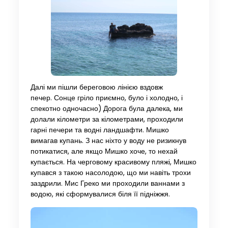
Далі ми пішли береговою лінією вздовж
печер. Сонце гріло приємно, було і холодно, і
спекотно одночасно) Дорога була далека, ми
долали кілометри за кілометрами, проходили
гарні печери та водні ландшафти. Мишко
вимагав купань. З нас ніхто у воду не ризикнув
потикатися, але якщо Мишко хоче, то нехай
купається. На черговому красивому пляжі, Мишко
купався з такою насолодою, що ми навіть трохи
заздрили. Мис Греко ми проходили ваннами з
водою, які сформувалися біля її підніжжя.