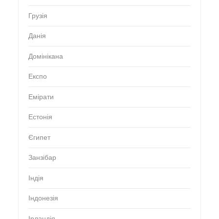
Грузія
Данія
Домінікана
Експо
Емірати
Естонія
Єгипет
Занзібар
Індія
Індонезія
Ірландія