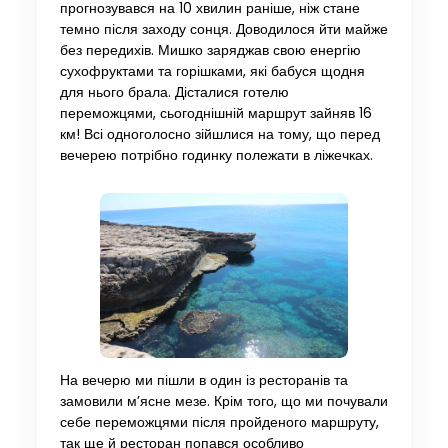
прогнозувався на 10 хвилин раніше, ніж стане
темно після заходу сонця. Доводилося йти майже
без передихів. Мишко заряджав свою енергію
сухофруктами та горішками, які бабуся щодня
для нього брала. Дісталися готелю
переможцями, сьогоднішній маршрут зайняв 16
км! Всі одноголосно зійшлися на тому, що перед
вечерею потрібно годинку полежати в ліжечках.
На вечерю ми пішли в один із ресторанів та
замовили м’ясне мезе. Крім того, що ми почували
себе переможцями після пройденого маршруту,
так ще й ресторан попався особливо