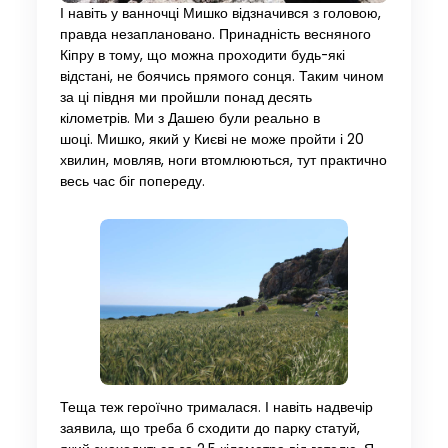
І навіть у ванночці Мишко відзначився з головою,
правда незаплановано. Принадність весняного
Кіпру в тому, що можна проходити будь-які
відстані, не боячись прямого сонця. Таким чином
за ці півдня ми пройшли понад десять
кілометрів. Ми з Дашею були реально в
шоці. Мишко, який у Києві не може пройти і 20
хвилин, мовляв, ноги втомлюються, тут практично
весь час біг попереду.
Теща теж героїчно трималася. І навіть надвечір
заявила, що треба б сходити до парку статуй,