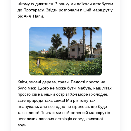
нікому їх дивитися. З ранку ми поїхали автобусом
до Протарасу. Звідти розпочали піший маршрут у
бік Айя-Напи.
Квіти, зелені дерева, трави. Радості просто не
було меж. Цього не може бути, мабуть, наш літак
просто сів на інший острів! Хоч море і холодне,
зате природа така свіжа! Ми рік тому так і
планували, але все одно не вірилося, що буде
так зелено! Почали ми свій нелегкий маршрут із
невеликих лавових острівців серед крижаної
води.