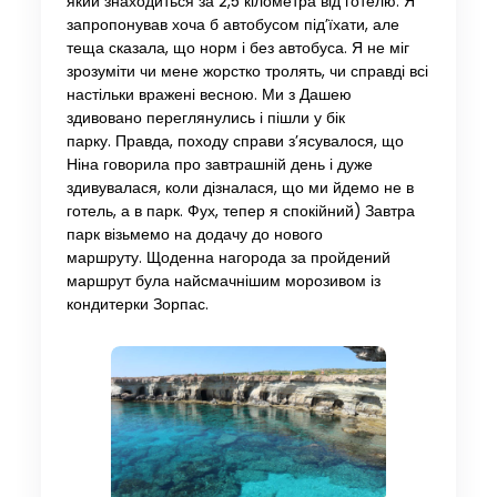
який знаходиться за 2,5 кілометра від готелю. Я
запропонував хоча б автобусом під’їхати, але
теща сказала, що норм і без автобуса. Я не міг
зрозуміти чи мене жорстко тролять, чи справді всі
настільки вражені весною. Ми з Дашею
здивовано переглянулись і пішли у бік
парку. Правда, походу справи з’ясувалося, що
Ніна говорила про завтрашній день і дуже
здивувалася, коли дізналася, що ми йдемо не в
готель, а в парк. Фух, тепер я спокійний) Завтра
парк візьмемо на додачу до нового
маршруту. Щоденна нагорода за пройдений
маршрут була найсмачнішим морозивом із
кондитерки Зорпас.