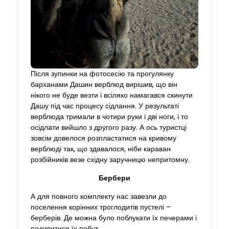
Після зупинки на фотосесію та прогулянку
барханами Дашин верблюд вирішив, що він
нікого не буде везти і всіляко намагався скинути
Дашу під час процесу сідлання. У результаті
верблюда тримали в чотири руки і дві ноги, і то
осідлати вийшло з другого разу. А ось туристці
зовсім довелося розпластатися на кривому
верблюді так, що здавалося, ніби караван
розбійників везе східну заручницю непритомну.
Бербери
А для повного комплекту нас завезли до
поселення корінних троглодитів пустелі –
берберів. Де можна було поблукати їх печерами і
подивитися їх побут.