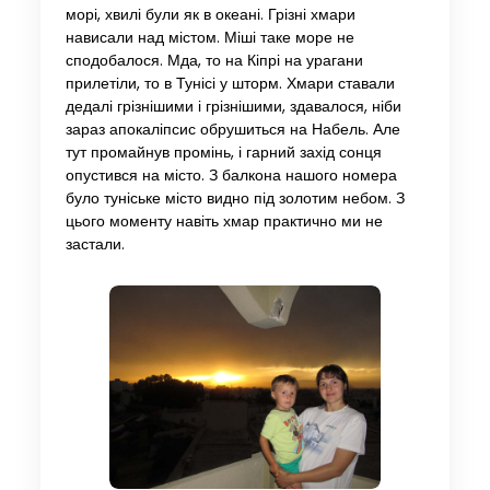
морі, хвилі були як в океані. Грізні хмари
нависали над містом. Міші таке море не
сподобалося. Мда, то на Кіпрі на урагани
прилетіли, то в Тунісі у шторм. Хмари ставали
дедалі грізнішими і грізнішими, здавалося, ніби
зараз апокаліпсис обрушиться на Набель. Але
тут промайнув промінь, і гарний захід сонця
опустився на місто. З балкона нашого номера
було туніське місто видно під золотим небом. З
цього моменту навіть хмар практично ми не
застали.