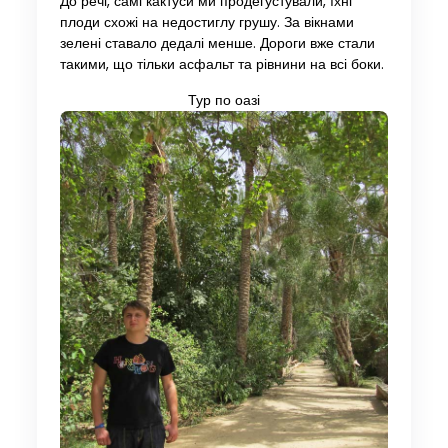
До речі, самі кактуси ми продегустували, їхні
плоди схожі на недостиглу грушу. За вікнами
зелені ставало дедалі менше. Дороги вже стали
такими, що тільки асфальт та рівнини на всі боки.
Тур по оазі