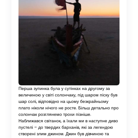
Перша зупинка була у сутінках на другому за
величиною у світі солончаку, під шаром піску був
шар солі, відповідно на цьому безкрайньому
плато ніколи нічого не росте. Більш детально про
солончак розглянемо трохи пізніше.
Наближався світанок, а їхали ми в наступне диво
пустелі – до твердих барханів, які за легендою
створені злим джином. Джин був дівчиною та