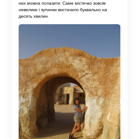
них можна полазити. Саме містечко зовсім
невелике і зупинки вистачило буквально на
десять хвилин.