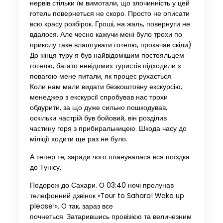
нервів стільки їм вимотали, що злочинність у цей
готель повернеться не скоро. Просто не описати
всю красу розбірок. Гроші, на жаль, повернути не
вдалося. Але чесно кажучи мені було трохи по
приколу таке влаштувати готелю, прокачав скіли)
До кінця туру я був найвідомішим постояльцем
готелю, багато невідомих туристів підходили з
повагою мене питали, як процес рухається.
Коли нам мали видати безкоштовну екскурсію,
менеджер з екскурсії спробував нас трохи
обдурити, за що дуже сильно пошкодував,
оскільки настрій був бойовий, він розділив
частину горя з прибиральницею. Шкода часу до
міліції ходити ще раз не було.
А тепер те, заради чого планувалася вся поїздка
до Тунісу.
Подорож до Сахари. О 03:40 ночі пролунав
телефонний дзвінок «Tour to Sahara! Wake up
please!». О так, зараз все
почнеться. Затарившись провізією та величезним