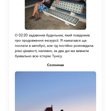
О 02:20 задзвонив будильник, який повідомив
про продовження екскурсії. Я намагався ще
поспати в автобусі, але гід постійно розповідала
різні цікавості, напевно, за два дні ми вивчили
буквально всю історію Тунісу.
Солончак