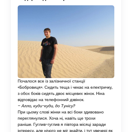
Почалося все із залізничної станції
«Бобровиця». Сидить теща і чекає на електричку,
з обох боків сидять двоє місцевих жінок. Ніна
відповідає на телефонний дзвінок.
– Алло, куди-куди, до Тунісу?
При цьому слові жінки на всі боки здивовано
переглянулися. Хоча ні, навіть ще трохи
раніше. Гуглив-гуглив я півтора місяці заради
інтересу, але нічого не міг знайти, і тут увечері як