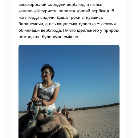
високорослий середній верблюд, а якійсь
кацапській туристці попався кривий верблюд. Я
їхав гордо сидячи, Даша трохи зігнувшись
балансуючи, а ось кацапська туристка – лежачи
обійнявши верблюда. Нічого ідеального у природі
немає, але було дуже смішно.