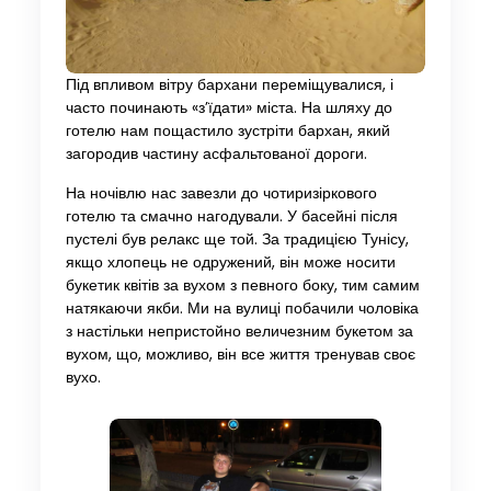
Під впливом вітру бархани переміщувалися, і
часто починають «з’їдати» міста. На шляху до
готелю нам пощастило зустріти бархан, який
загородив частину асфальтованої дороги.
На ночівлю нас завезли до чотиризіркового
готелю та смачно нагодували. У басейні після
пустелі був релакс ще той. За традицією Тунісу,
якщо хлопець не одружений, він може носити
букетик квітів за вухом з певного боку, тим самим
натякаючи якби. Ми на вулиці побачили чоловіка
з настільки непристойно величезним букетом за
вухом, що, можливо, він все життя тренував своє
вухо.