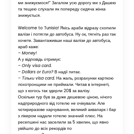
ми знижуємося!” Загалом усю дорогу ми з Дашею
та тещею слухали як попереду сидяча жінка
знижується.
Welcome to Tunisia! Якісь араби відразу схопили
валізи і потягли до автобуса. Ну ок, тягніть раз так
хочете. Завантаживши наші валізи до автобуса,
араб каже:
– Money!
А у відповідь отримує:
– Only visa card.
– Dollars or Euro?
В надії питає.
– Тільки visa card.
На жаль, розрахунки карткою
лохотронщики не приймали. Читав в інтернеті,
що з когось так здерли 20$ за валізу.
Оскільки тур був за дуже дешевою ціною, нічого
надприродного від готелю не очікували. Але
чотириразове харчування, великий аквапарк і бар
з лікером надали готелю значний плюс. На
ресепшені нас заселили за 5 хвилин, що явно
увійшло до всіх рекордів по