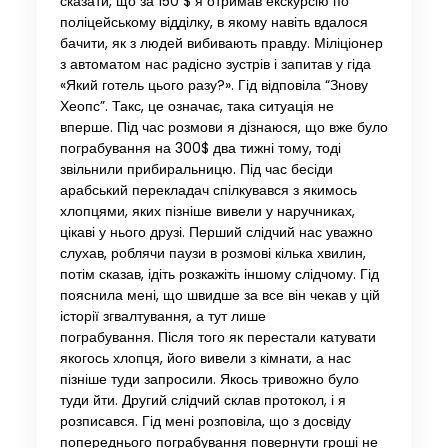
сказати, що за 150 $ я отримав екскурсію по
поліцейському відділку, в якому навіть вдалося
бачити, як з людей вибивають правду. Міліціонер
з автоматом нас радісно зустрів і запитав у гіда
«Який готель цього разу?». Гід відповіла “Знову
Хеопс”. Такс, це означає, така ситуація не
вперше. Під час розмови я дізнаюся, що вже було
пограбування на 300$ два тижні тому, тоді
звільнили прибиральницю. Під час бесіди
арабський перекладач спілкувався з якимось
хлопцями, яких пізніше вивели у наручниках,
цікаві у нього друзі. Перший слідчий нас уважно
слухав, роблячи паузи в розмові кілька хвилин,
потім сказав, ідіть розкажіть іншому слідчому. Гід
пояснила мені, що швидше за все він чекав у цій
історії згвалтування, а тут лише
пограбування. Після того як перестали катувати
якогось хлопця, його вивели з кімнати, а нас
пізніше туди запросили. Якось тривожно було
туди йти. Другий слідчий склав протокол, і я
розписався. Гід мені розповіла, що з досвіду
попереднього пограбування повернути гроші не