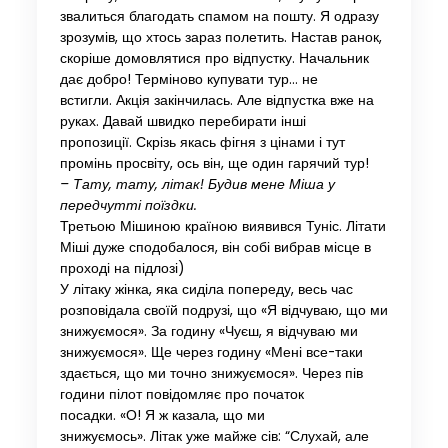
звалиться благодать спамом на пошту. Я одразу
зрозумів, що хтось зараз полетить. Настав ранок,
скоріше домовлятися про відпустку. Начальник
дає добро! Терміново купувати тур… не
встигли. Акція закінчилась. Але відпустка вже на
руках. Давай швидко перебирати інші
пропозиції. Скрізь якась фігня з цінами і тут
промінь просвіту, ось він, ще один гарячий тур!
– Тату, тату, літак! Будив мене Міша у
передчутті поїздки.
Третьою Мішиною країною виявився Туніс. Літати
Міші дуже сподобалося, він собі вибрав місце в
проході на підлозі)
У літаку жінка, яка сиділа попереду, весь час
розповідала своїй подрузі, що «Я відчуваю, що ми
знижуємося». За годину «Чуєш, я відчуваю ми
знижуємося». Ще через годину «Мені все-таки
здається, що ми точно знижуємося». Через пів
години пілот повідомляє про початок
посадки. «О! Я ж казала, що ми
знижуємось». Літак уже майже сів: “Слухай, але