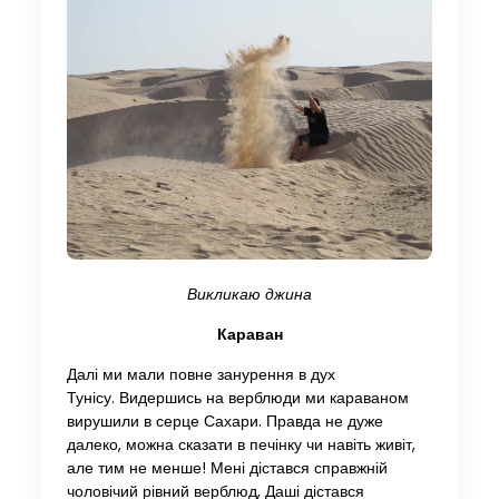
Викликаю джина
Караван
Далі ми мали повне занурення в дух
Тунісу. Видершись на верблюди ми караваном
вирушили в серце Сахари. Правда не дуже
далеко, можна сказати в печінку чи навіть живіт,
але тим не менше! Мені дістався справжній
чоловічий рівний верблюд, Даші дістався