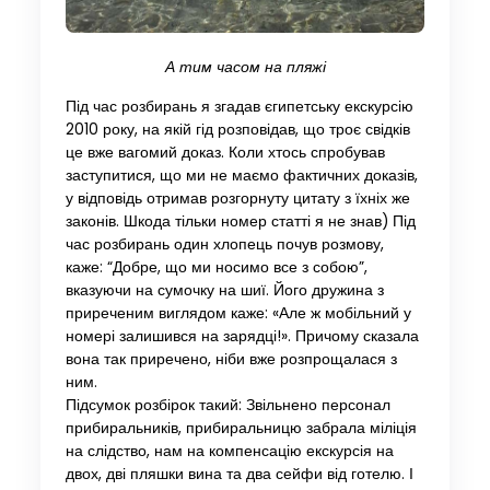
А тим часом на пляжі
Під час розбирань я згадав єгипетську екскурсію
2010 року, на якій гід розповідав, що троє свідків
це вже вагомий доказ. Коли хтось спробував
заступитися, що ми не маємо фактичних доказів,
у відповідь отримав розгорнуту цитату з їхніх же
законів. Шкода тільки номер статті я не знав) Під
час розбирань один хлопець почув розмову,
каже: “Добре, що ми носимо все з собою”,
вказуючи на сумочку на шиї. Його дружина з
приреченим виглядом каже: «Але ж мобільний у
номері залишився на зарядці!». Причому сказала
вона так приречено, ніби вже розпрощалася з
ним.
Підсумок розбірок такий: Звільнено персонал
прибиральників, прибиральницю забрала міліція
на слідство, нам на компенсацію екскурсія на
двох, дві пляшки вина та два сейфи від готелю. І