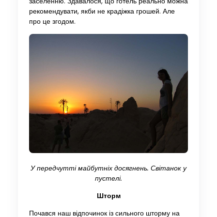
заселенню. Здавалося, що готель реально можна
рекомендувати, якби не крадіжка грошей. Але
про це згодом.
У передчутті майбутніх досягнень. Світанок у
пустелі.
Шторм
Почався наш відпочинок із сильного шторму на