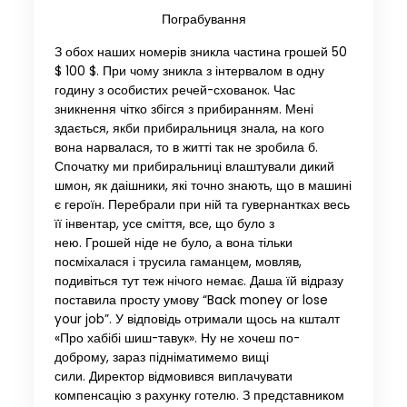
Пограбування
З обох наших номерів зникла частина грошей 50
$ 100 $. При чому зникла з інтервалом в одну
годину з особистих речей-схованок. Час
зникнення чітко збігся з прибиранням. Мені
здається, якби прибиральниця знала, на кого
вона нарвалася, то в житті так не зробила б.
Спочатку ми прибиральниці влаштували дикий
шмон, як даішники, які точно знають, що в машині
є героїн. Перебрали при ній та гувернантках весь
її інвентар, усе сміття, все, що було з
нею. Грошей ніде не було, а вона тільки
посміхалася і трусила гаманцем, мовляв,
подивіться тут теж нічого немає. Даша їй відразу
поставила просту умову “Back money or lose
your job”. У відповідь отримали щось на кшталт
«Про хабібі шиш-тавук». Ну не хочеш по-
доброму, зараз підніматимемо вищі
сили. Директор відмовився виплачувати
компенсацію з рахунку готелю. З представником