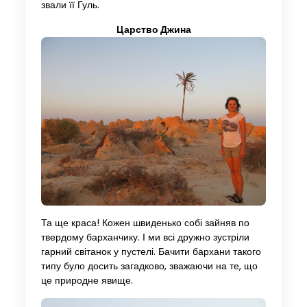
звали її Гуль.
Царство Джина
Та ще краса! Кожен швиденько собі зайняв по
твердому барханчику. І ми всі дружно зустріли
гарний світанок у пустелі. Бачити бархани такого
типу було досить загадково, зважаючи на те, що
це природне явище.