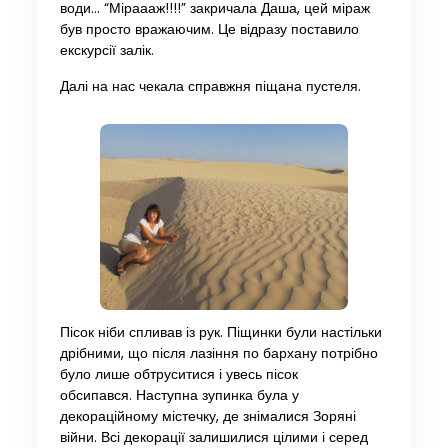
води… “Міраааж!!!!” закричала Даша, цей міраж
був просто вражаючим. Це відразу поставило
екскурсії залік.
Далі на нас чекала справжня піщана пустеля.
Пісок ніби спливав із рук. Піщинки були настільки
дрібними, що після лазіння по бархану потрібно
було лише обтруситися і увесь пісок
обсипався. Наступна зупинка була у
декораційному містечку, де знімалися Зоряні
війни. Всі декорації залишилися цілими і серед