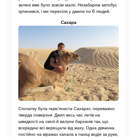
зелені вже було зовсім мало. Незабаром автобус
зупинився, і ми пересіли у джипи по 6 людей.
Сахара
Спочатку була «кам’яниста Сахара», переважно
тверда поверхня. Джип весь час летів на
швидкості на скелі й валуни барханів так, що
всередині всі верещали від жаху. Одна дівчинка
постійно на віражах хапала в паніці водія за руки,