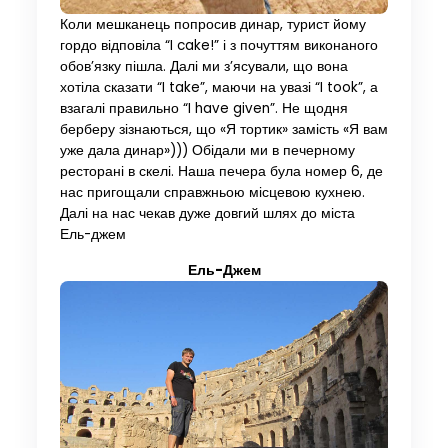
Коли мешканець попросив динар, турист йому
гордо відповіла “I cake!” і з почуттям виконаного
обов’язку пішла. Далі ми з’ясували, що вона
хотіла сказати “I take”, маючи на увазі “I took”, а
взагалі правильно “I have given”. Не щодня
берберу зізнаються, що «Я тортик» замість «Я вам
уже дала динар»))) Обідали ми в печерному
ресторані в скелі. Наша печера була номер 6, де
нас пригощали справжньою місцевою кухнею.
Далі на нас чекав дуже довгий шлях до міста
Ель-джем
Ель-Джем