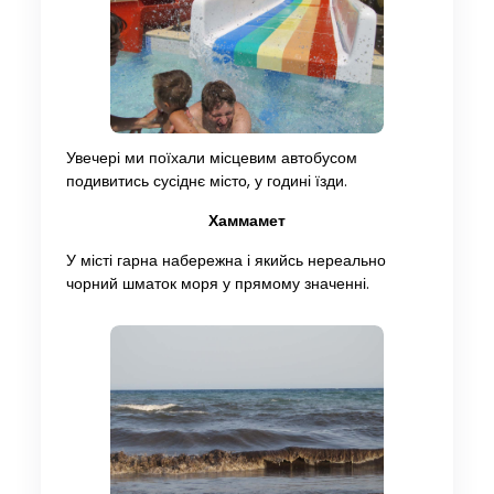
Увечері ми поїхали місцевим автобусом
подивитись сусіднє місто, у годині їзди.
Хаммамет
У місті гарна набережна і якийсь нереально
чорний шматок моря у прямому значенні.