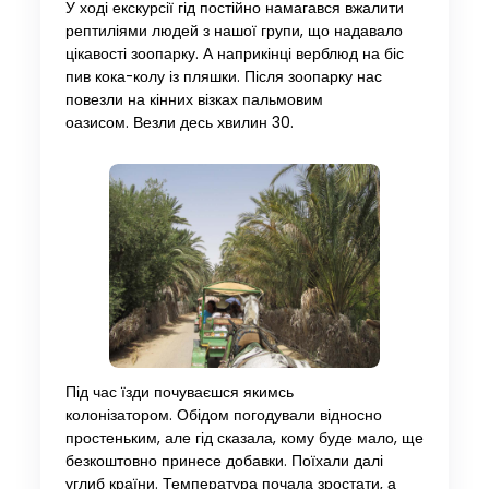
У ході екскурсії гід постійно намагався вжалити
рептиліями людей з нашої групи, що надавало
цікавості зоопарку. А наприкінці верблюд на біс
пив кока-колу із пляшки. Після зоопарку нас
повезли на кінних візках пальмовим
оазисом. Везли десь хвилин 30.
Під час їзди почуваєшся якимсь
колонізатором. Обідом погодували відносно
простеньким, але гід сказала, кому буде мало, ще
безкоштовно принесе добавки. Поїхали далі
углиб країни. Температура почала зростати, а