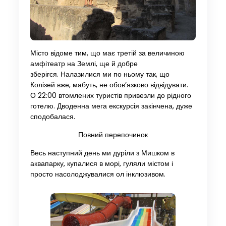
Місто відоме тим, що має третій за величиною
амфітеатр на Землі, ще й добре
зберігся. Налазилися ми по ньому так, що
Колізей вже, мабуть, не обов’язково відвідувати.
О 22:00 втомлених туристів привезли до рідного
готелю. Дводенна мега екскурсія закінчена, дуже
сподобалася.
Повний перепочинок
Весь наступний день ми дуріли з Мишком в
аквапарку, купалися в морі, гуляли містом і
просто насолоджувалися ол інклюзивом.