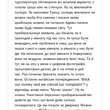
туроператора обговорили всі можливі варіанти, з
готелю гроші ніяк не стягнути. Ну ок, викликайте
поліцію. За законами Тунісу, поліцію викликати не
можна треба йти самому і писати заяву
арабською мовою, не питання, йдемо писати
заяву будь-якими мовами світу. Тут
прибиральниця заявила, що бачила, як я
приходив у кімнату під час того, як гроші були
викрадені, але проблема в тому, що вона не
знала з якої я саме кімнати, а кімнати у нас було
дві. На запитання, до якої кімнати я повертався,
вона не вгадала, назвала кімнату моєї тещі. Та й
тут, як на зло, у мене є цифрові фотографії,
проштамповані датою, де я на пляжі в цей
час. Раз починає брехати, значить то точно
вона. Останнє китайське попередження. “Back
our money and we cancel our complaint”? у
відповідь знову якесь “Мучас гратес”. Ну як
хочеш. Наостанок персонал прибиральників ми
довели до того, що вони дуже сильно
посварилися. Це ми почули за дверима. Можна