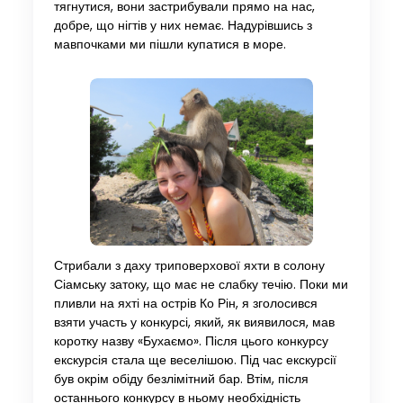
тягнутися, вони застрибували прямо на нас,
добре, що нігтів у них немає. Надурівшись з
мавпочками ми пішли купатися в море.
Стрибали з даху триповерхової яхти в солону
Сіамську затоку, що має не слабку течію. Поки ми
пливли на яхті на острів Ко Рін, я зголосився
взяти участь у конкурсі, який, як виявилося, мав
коротку назву «Бухаємо». Після цього конкурсу
екскурсія стала ще веселішою. Під час екскурсії
був окрім обіду безлімітний бар. Втім, після
останнього конкурсу в ньому необхідність