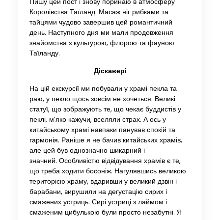
Пишу цей пост і знову поринаю в атмосферу
Королівства Таїланд. Масаж ніг рибками та
тайцями чудово завершив цей романтичний
день. Наступного дня ми мали продовження
знайомства з культурою, флорою та фауною
Таїланду.
Діскавері
На цій екскурсії ми побували у храмі пекла та
раю, у пекло щось зовсім не хочеться. Великі
статуї, що зображують те, що чекає буддистів у
пеклі, м’яко кажучи, вселяли страх. А ось у
китайському храмі навпаки панував спокій та
гармонія. Раніше я не бачив китайських храмів,
але цей був однозначно шикарний і
значний. Особливістю відвідування храмів є те,
що треба ходити босоніж. Нагулявшись великою
територією храму, вдаривши у великий дзвін і
барабани, вирушили на дегустацію сирих і
смажених устриць. Сирі устриці з лаймом і
смаженим цибулькою були просто незабутні. Я