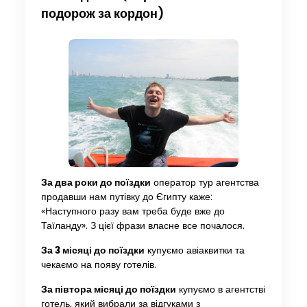
подорож за кордон)
За два роки до поїздки
оператор тур агентства
продавши нам путівку до Єгипту каже:
«Наступного разу вам треба буде вже до
Таїланду». З цієї фрази власне все почалося.
За 3 місяці до поїздки
купуємо авіаквитки та
чекаємо на появу готелів.
За півтора місяці до поїздки
купуємо в агентстві
готель, який вибрали за відгуками з