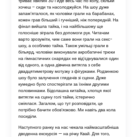
триває хвилин 30 і йде весь час по колу, скільки
хочеш – сиди та насолоджуйся. На шоу дуже
запам’яталося, як чоловіки грали на барабанах,
кожен грав більший і гучніший, ніж попередній. На
фінал вийшла тайка, і на найбільшому ще
голосніше зіграла без допомоги рук. Читачам
варто зрозуміти, чим саме вони грали на секс-
шоу, а особливо тайка. Також умільці грали в
більярд, чоловіки виконували акробатичні трюки
на гімнастичних снарядах не від’єднувалися один
від одного, а одна дівчина витягла з себе
двадцятиметрову мотузку з фігурками. Родзинкою
шоу було залучення глядачів зі сцени. Дуже
кумедно було спостерігати за їхніми другими
половинками. Бідолашна китайка, хлопця якої
витягли на сцену голі тайки, істерично
сміялася. Загалом, що тут розповідати, це
потрібно бачити обов’язково. Ми навіть два кола
посиділи.
Наступного ранку на нас чекала наймасштабніша
дводенна екскурсія — на річку Квай. Для того,