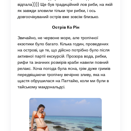
відпала)))) Ще був традиційний лов риби, на якій
як завжди зловили тільки три рибки, і ось
довгоочікуваний острів вже зовсім близько.
Острів Ко Рін
Звичайно, не червоне море, але тропічної
екзотики було багато. Кілька годин, проведених
на острові, це те, що дійсно потрібно було після
активної партії екскурсій. Прозора вода, рибки,
рифи та значних розмірів краби навили повний
релакс. Хоча погода була ясна, грім дуже гримів
передвіщаючи тропічну вечірню зливу, яка на
щастя обрушилася на Паттайю, коли ми були в
тайському макдональдсі.