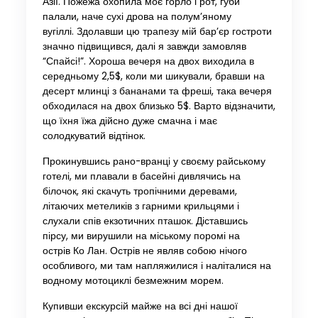
Азії. Пожежа охопила моє горло і рот, губи
палали, наче сухі дрова на полум’яному
вугіллі. Здолавши цю трапезу мій бар’єр гостроти
значно підвищився, далі я завжди замовляв
“Спайсі!”. Хороша вечеря на двох виходила в
середньому 2,5$, коли ми шикували, бравши на
десерт млинці з бананами та фреші, така вечеря
обходилася на двох близько 5$. Варто відзначити,
що їхня їжа дійсно дуже смачна і має
солодкуватий відтінок.
Прокинувшись рано-вранці у своєму райському
готелі, ми плавали в басейні дивлячись на
білочок, які скачуть тропічними деревами,
літаючих метеликів з гарними крильцями і
слухали спів екзотичних пташок. Діставшись
пірсу, ми вирушили на міському поромі на
острів Ко Лан. Острів не являв собою нічого
особливого, ми там напляжилися і наліталися на
водному мотоциклі безмежним морем.
Купивши екскурсій майже на всі дні нашої