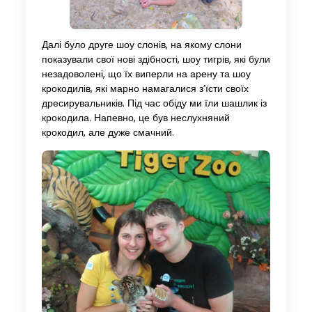
Далі було друге шоу слонів, на якому слони
показували свої нові здібності, шоу тигрів, які були
незадоволені, що їх виперли на арену та шоу
крокодилів, які марно намагалися з’їсти своїх
дресирувальників. Під час обіду ми їли шашлик із
крокодила. Напевно, це був неслухняний
крокодил, але дуже смачний.