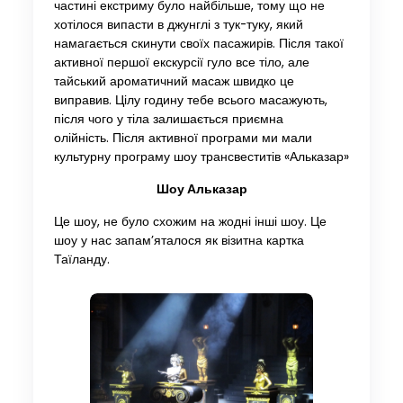
частині екстриму було найбільше, тому що не
хотілося випасти в джунглі з тук-туку, який
намагається скинути своїх пасажирів. Після такої
активної першої екскурсії гуло все тіло, але
тайський ароматичний масаж швидко це
виправив. Цілу годину тебе всього масажують,
після чого у тіла залишається приємна
олійність. Після активної програми ми мали
культурну програму шоу трансвеститів «Альказар»
Шоу Альказар
Це шоу, не було схожим на жодні інші шоу. Це
шоу у нас запам’яталося як візитна картка
Таїланду.