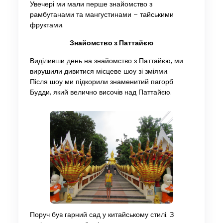
Увечері ми мали перше знайомство з
рамбутанами та мангустинами – тайськими
фруктами.
Знайомство з Паттайєю
Виділивши день на знайомство з Паттайєю, ми
вирушили дивитися місцеве шоу зі зміями.
Після шоу ми підкорили знаменитий пагорб
Будди, який велично височів над Паттайєю.
Поруч був гарний сад у китайському стилі. З