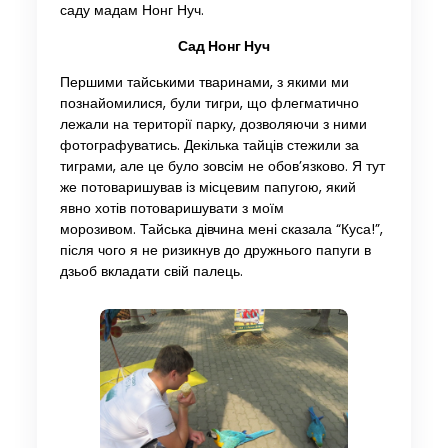
саду мадам Нонг Нуч.
Сад Нонг Нуч
Першими тайськими тваринами, з якими ми
познайомилися, були тигри, що флегматично
лежали на території парку, дозволяючи з ними
фотографуватись. Декілька тайців стежили за
тиграми, але це було зовсім не обов’язково. Я тут
же потоваришував із місцевим папугою, який
явно хотів потоваришувати з моїм
морозивом. Тайська дівчина мені сказала “Куса!”,
після чого я не ризикнув до дружнього папуги в
дзьоб вкладати свій палець.