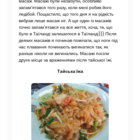
масаж. Масажі були незабутні, особливо
запам’ятався того разу, коли мені робив його
ледібой. Пощастило, що того дня я на рідкість
вибрав лише масаж ніг. А ще один із масажів
точно запам’ятався на все життя, хоча, те, що
було в Таїланді залишилося в Таїланді))) Після
деяких масажів я починав помічати, що ноги під
час плавання починають вигинатися так, як
раніше ніколи не вигинались. Масажі посіли
друге місце за враженнями після тайської їжі.
Тайська їжа