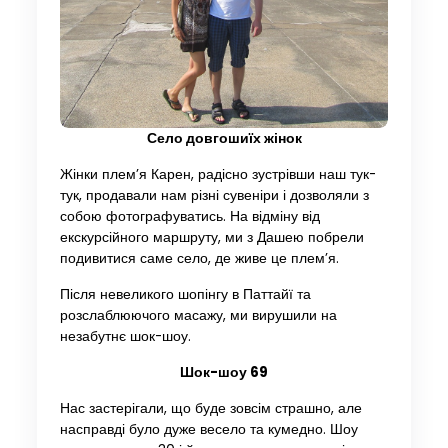
Село довгошиїх жінок
Жінки плем’я Карен, радісно зустрівши наш тук-
тук, продавали нам різні сувеніри і дозволяли з
собою фотографуватись. На відміну від
екскурсійного маршруту, ми з Дашею побрели
подивитися саме село, де живе це плем’я.
Після невеликого шопінгу в Паттайї та
розслаблюючого масажу, ми вирушили на
незабутнє шок-шоу.
Шок-шоу 69
Нас застерігали, що буде зовсім страшно, але
насправді було дуже весело та кумедно. Шоу