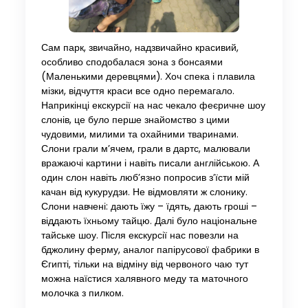
Сам парк, звичайно, надзвичайно красивий,
особливо сподобалася зона з бонсаями
(Маленькими деревцями). Хоч спека і плавила
мізки, відчуття краси все одно перемагало.
Наприкінці екскурсії на нас чекало феєричне шоу
слонів, це було перше знайомство з цими
чудовими, милими та охайними тваринами.
Слони грали м’ячем, грали в дартс, малювали
вражаючі картини і навіть писали англійською. А
один слон навіть люб’язно попросив з’їсти мій
качан від кукурудзи. Не відмовляти ж слонику.
Слони навчені: дають їжу – їдять, дають гроші –
віддають їхньому тайцю. Далі було національне
тайське шоу. Після екскурсії нас повезли на
бджолину ферму, аналог папірусової фабрики в
Єгипті, тільки на відміну від червоного чаю тут
можна наїстися халявного меду та маточного
молочка з пилком.