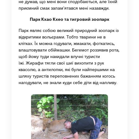
не думав, що мені вони сподобаються, але їхній
приємний смак запам’ятався мені назавжди.
Парк Кхао Кхео та тигровий зоопарк
Парк являє собою великий природний зоопарк із
відкритими вольєрами. Тобто тварини не в
клітках. Їх можна годувати, жмакати, фоткатись,
влаштовувати обіймашки. Бегемот роззявив рота,
щоб йому туди накидали влучні туристи
їжі. Жирафи тягли свої шиї вихопити з рук
квасолю, а антилопки, які були найпершими на
шляху туристів переповнених бажанням когось
нагодувати, не знали куди себе діти від напливу.