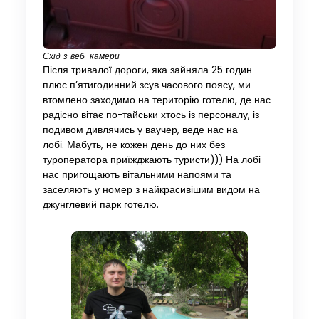
Схід з веб-камери
Після тривалої дороги, яка зайняла 25 годин
плюс п’ятигодинний зсув часового поясу, ми
втомлено заходимо на територію готелю, де нас
радісно вітає по-тайськи хтось із персоналу, із
подивом дивлячись у ваучер, веде нас на
лобі. Мабуть, не кожен день до них без
туроператора приїжджають туристи))) На лобі
нас пригощають вітальними напоями та
заселяють у номер з найкрасивішим видом на
джунглевий парк готелю.