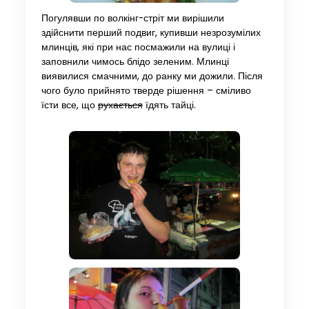
Погулявши по волкінг-стріт ми вирішили
здійснити перший подвиг, купивши незрозумілих
млинців, які при нас посмажили на вулиці і
заповнили чимось блідо зеленим. Млинці
виявилися смачними, до ранку ми дожили. Після
чого було прийнято тверде рішення – сміливо
їсти все, що
рухається
їдять тайці.