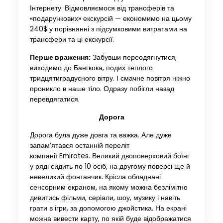
Інтернету. Відмовляємося від трансферів та
«подарункових» екскурсій — економимо на цьому
240$ у порівнянні з підсумковими витратами на
трансфери та ці екскурсії.
Перше враження:
Забувши переодягнутися,
виходимо до Бангкока, подих теплого
тридцятиградусного вітру. І смачне повітря ніжно
проникло в наше тіло. Одразу побігли назад
перевдягатися.
Дорога
Дорога була дуже довга та важка. Але дуже
запам’ятався останній переліт
компанії Emirates. Великий двоповерховий боїнг
у ряді сидить по 10 осіб, на другому поверсі ще й
невеликий фонтанчик. Крісла обладнані
сенсорним екраном, на якому можна безлімітно
дивитись фільми, серіали, шоу, музику і навіть
грати в ігри, за допомогою джойстика. На екрані
можна вивести карту, по якій буде відображатися