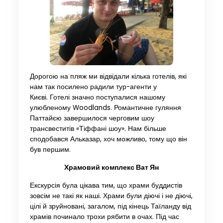
Дорогою на пляж ми відвідали кілька готелів, які
нам так посилено радили тур-агенти у
Києві. Готелі значно поступалися нашому
улюбленому Woodlands. Романтичне гуляння
Паттайєю завершилося черговим шоу
трансвеститів «Тіффані шоу». Нам більше
сподобався Альказар, хоч можливо, тому що він
був першим.
Храмовий комплекс Ват Ян
Екскурсія була цікава тим, що храми буддистів
зовсім не такі як наші. Храми були діючі і не діючі,
цілі й зруйновані, загалом, під кінець Таїланду від
храмів починало трохи рябити в очах. Під час