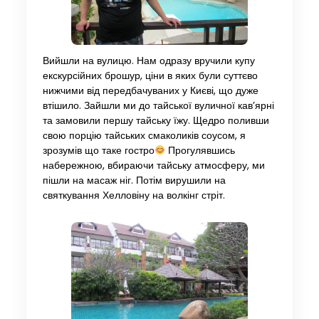
Вийшли на вулицю. Нам одразу вручили купу
екскурсійних брошур, ціни в яких були суттєво
нижчими від передбачуваних у Києві, що дуже
втішило. Зайшли ми до тайської вуличної кав’ярні
та замовили першу тайську їжу. Щедро поливши
свою порцію тайських смаколиків соусом, я
зрозумів що таке гостро
Прогулявшись
набережною, вбираючи тайську атмосферу, ми
пішли на масаж ніг. Потім вирушили на
святкування Хелловіну на волкінг стріт.