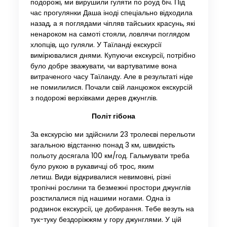
подорожі, ми вирушили гуляти по роуд біч. Під
час прогулянки Даша іноді спеціально відходила
назад, а я поглядами чіпляв тайських красунь, які
ненароком на самоті стояли, ловлячи поглядом
хлопців, що гуляли. У Таїланді екскурсії
вимірювалися днями. Купуючи екскурсії, потрібно
було добре зважувати, чи вартуватиме вона
витраченого часу Таїланду. Але в результаті ніде
не помилилися. Почали свій ланцюжок екскурсій
з подорожі верхівками дерев джунглів.
Політ гібона
За екскурсію ми здійснили 23 тролеєві перельоти
загальною відстанню понад 3 км, швидкість
польоту досягала 100 км/год. Гальмувати треба
було рукою в рукавичці об трос, яким
летиш. Види відкривалися невимовні, різні
тропічні рослини та безмежні простори джунглів
розстилалися під нашими ногами. Одна із
родзинок екскурсії, це добирання. Тебе везуть на
тук-туку бездоріжжям у гору джунглями. У цій