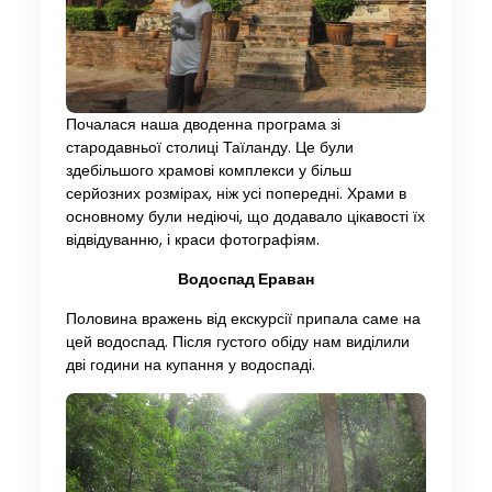
Почалася наша дводенна програма зі
стародавньої столиці Таїланду. Це були
здебільшого храмові комплекси у більш
серйозних розмірах, ніж усі попередні. Храми в
основному були недіючі, що додавало цікавості їх
відвідуванню, і краси фотографіям.
Водоспад Ераван
Половина вражень від екскурсії припала саме на
цей водоспад. Після густого обіду нам виділили
дві години на купання у водоспаді.