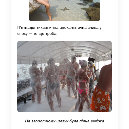
П’ятнадцятихвилинна апокаліптична злива у
спеку — те що треба.
На зворотному шляху була пінна вечірка