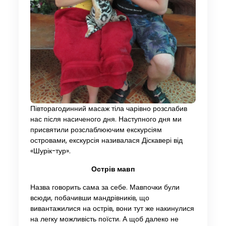
Півторагодинний масаж тіла чарівно розслабив
нас після насиченого дня. Наступного дня ми
присвятили розслаблюючим екскурсіям
островами, екскурсія називалася Діскавері від
«Шурік-тур».
Острів мавп
Назва говорить сама за себе. Мавпочки були
всюди, побачивши мандрівників, що
вивантажилися на острів, вони тут же накинулися
на легку можливість поїсти. А щоб далеко не