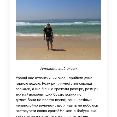
Атлантичний океан
Уранці нас атлантичний океан прийняв дуже
гарною водою. Розміри пляжної лінії справді
вражали, а ще більше вражали розміри, розміри
тих найзнаменитіших бразильських поп
дівчат. Вони не просто великі, вони настільки
непристойно величезні, що я навіть не побоюсь
застосувати слово срака! Не кожна бабуся, яка
зайняла півтора місця у маршрутці, зможе