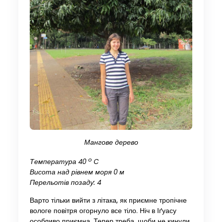
Мангове дерево
o
Температура 40
C
Висота над рівнем моря 0 м
Перельотів позаду: 4
Варто тільки вийти з літака, як приємне тропічне
вологе повітря огорнуло все тіло. Ніч в Іґуасу
особливо приємна. Тепер треба, щоби не кинули