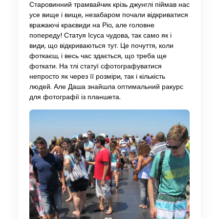
Старовинний трамвайчик крізь джунглі піймав нас
усе вище і вище, незабаром почали відкриватися
вражаючі краєвиди на Ріо, але головне
попереду! Статуя Ісуса чудова, так само як і
види, що відкриваються тут. Це почуття, коли
фоткаєш, і весь час здається, що треба ще
фоткати. На тлі статуї сфотографуватися
непросто як через її розміри, так і кількість
людей. Але Даша знайшла оптимальний ракурс
для фотографії із планшета.