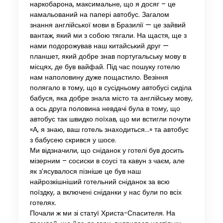
наркобарона, максимальне, що я досяг – це
намальований на папері автобус. Загалом
знання англійської мови в Бразилії — це зайвий
вантаж, який ми з собою тягали. На щастя, ще з
нами подорожував наш китайський друг —
планшет, який добре знав португальську мову в
місцях, де був вайфай. Під час пошуку готелю
нам наполовину дуже пощастило. Везіння
полягало в тому, що в сусідньому автобусі сиділа
бабуся, яка добре знала місто та англійську мову,
а ось друга половина невдачі була в тому, що
автобус так швидко поїхав, що ми встигли почути
«А, я знаю, ваш готель знаходиться…» та автобус
з бабусею скрився у шосе.
Ми відзначили, що сніданок у готелі був досить
мізерним – сосиски в соусі та кавун з чаєм, але
як з’ясувалося пізніше це був наш
найрозкішніший готельний сніданок за всю
поїздку, а включені сніданки у нас були по всіх
готелях.
Почали ж ми зі статуї Христа-Спасителя. На