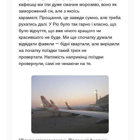
кафешці ми їли дуже смачне морозиво, воно як
заморожений сік, але з якоїсь
карамелі. Прощання, це завжди сумно, але треба
рухатись далі. У Ріо було так гарно і класно, що
було відчуття, що вже нічого кращого чи
красивішого не буде. Ми ще спочатку думали
відвідати фавели — бідні квартали, але вирішили
на початку поїздки такий трюк не
провертати. Натомість наприкінці поїздки
провернули, самі не чекаючи на те.