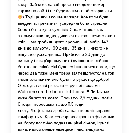
кажу «Зайчихо, давай просто введемо номер
картки на сайті і не будемо нічого обговорювати
» Тоді це звучало ще як жарт. Але коли були
введені всі реквізити, усередині була страшна
боротьба та купа сумнівів. Я пам’ятаю, як я,
затамувавши подих, дивився в екран, всього один
клік… І ми зробили дуже правильний вибір. 147
днів до вильоту … 90 днів … 35 днів … нічого не
віщувало ускладнень… Приблизно 20 днів до
вильоту і в кар’єрному житті змінюється дійсно
багато, на співбесіді було смішно пояснювати, що
через два тижні мені треба взяти відпустку на три
тижні, але квитки вже були на руках і це добре!
Отже, два легкі рюкзаки — ручної поклажі і
Welcome on the board Lufthansa!!! Летіли ми
дуже багато та довго. Спочатку 2,5 години, потім
6 годин пересадка та ще 11,5 годин
льоту. Люфтганза зробила наш переліт справді
комфортним. Крім сенсорних екранів з фільмами
на борту постійно подавали різні лікери, ігристі
вина, найсмачніше німецьке пиво, вишукано