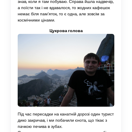
знав, коли я там побуваю. Справа йшла надвечір,
а поїсти так і не вдавалося, то жодних кафешок
немає біля пам’яток, то є одна, але зовсім за
космічними цінами.
Цукрова голова
Під час пересадки на канатній дорозі один турист
дико закричав, і ми побачили єнота, що тікає з
пачкою печива в зубах.