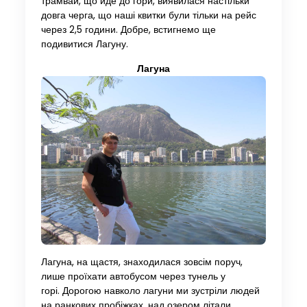
трамвай, що йде до гори, виявилася настільки
довга черга, що наші квитки були тільки на рейс
через 2,5 години. Добре, встигнемо ще
подивитися Лагуну.
Лагуна
Лагуна, на щастя, знаходилася зовсім поруч,
лише проїхати автобусом через тунель у
горі. Дорогою навколо лагуни ми зустріли людей
на ранкових пробіжках, над озером літали