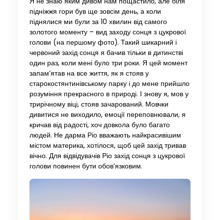
Я не знаю яким дивом нам пощастило, але біля
підніжжя гори був ще зовсім день, а коли
піднялися ми були за 10 хвилин від самого
золотого моменту – вид заходу сонця з цукрової
голови (на першому фото). Такий шикарний і
червоний захід сонця я бачив тільки в дитинстві
один раз, коли мені було три роки. Я цей момент
запам’ятав на все життя, як я стояв у
старокостянтинівському парку і до мене прийшло
розуміння прекрасного в природі. І знову я, мов у
трирічному віці, стояв зачарований. Мовчки
дивитися не виходило, емоції переповнювали, я
кричав від радості, хоч довкола було багато
людей. Не дарма Ріо вважають найкрасивішим
містом материка, хотілося, щоб цей захід тривав
вічно. Для відвідувачів Ріо захід сонця з цукрової
голови повинен бути обов’язковим.