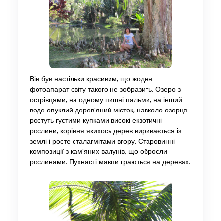
Він був настільки красивим, що жоден
фотоапарат світу такого не зобразить. Озеро з
острівцями, на одному пишні пальми, на інший
веде опуклий дерев’яний місток, навколо озерця
ростуть густими купками високі екзотичні
рослини, коріння якихось дерев виривається із
землі і росте сталагмітами вгору. Старовинні
композиції з кам’яних валунів, що обросли
рослинами. Пухнасті мавпи граються на деревах.