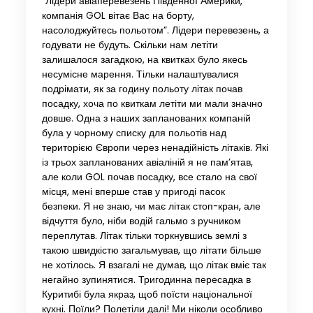
“Лідери авіаперевезень Південної Америки,
компанія GOL вітає Вас на борту,
насолоджуйтесь польотом”. Лідери перевезень, а
годувати не будуть. Скільки нам летіти
залишалося загадкою, на квитках було якесь
несумісне марення. Тільки налаштувалися
подрімати, як за годину польоту літак почав
посадку, хоча по квиткам летіти ми мали значно
довше. Одна з наших запланованих компаній
була у чорному списку для польотів над
територією Європи через ненадійність літаків. Які
із трьох запланованих авіаліній я не пам’ятав,
але коли GOL почав посадку, все стало на свої
місця, мені вперше став у пригоді пасок
безпеки. Я не знаю, чи має літак стоп-кран, але
відчуття було, ніби водій гальмо з ручником
переплутав. Літак тільки торкнувшись землі з
такою швидкістю загальмував, що літати більше
не хотілось. Я взагалі не думав, що літак вміє так
негайно зупинятися. Тригодинна пересадка в
Куритибі була якраз, щоб поїсти національної
кухні. Поїли? Полетіли далі! Ми ніколи особливо