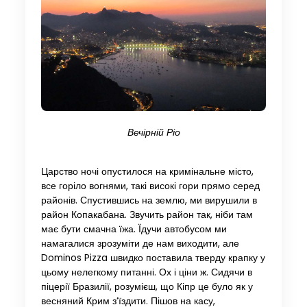
Вечірній Ріо
Царство ночі опустилося на кримінальне місто,
все горіло вогнями, такі високі гори прямо серед
районів. Спустившись на землю, ми вирушили в
район Копакабана. Звучить район так, ніби там
має бути смачна їжа. Їдучи автобусом ми
намагалися зрозуміти де нам виходити, але
Dominos Pizza швидко поставила тверду крапку у
цьому нелегкому питанні. Ох і ціни ж. Сидячи в
піцерії Бразилії, розумієш, що Кіпр це було як у
весняний Крим з’їздити. Пішов на касу,