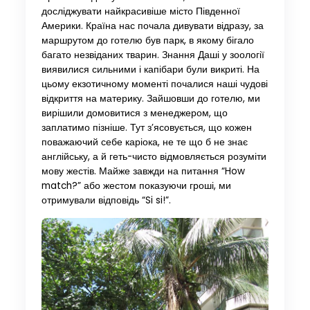
досліджувати найкрасивіше місто Південної
Америки. Країна нас почала дивувати відразу, за
маршрутом до готелю був парк, в якому бігало
багато незвіданих тварин. Знання Даші у зоології
виявилися сильними і капібари були викриті. На
цьому екзотичному моменті почалися наші чудові
відкриття на материку. Зайшовши до готелю, ми
вирішили домовитися з менеджером, що
заплатимо пізніше. Тут з’ясовується, що кожен
поважаючий себе каріока, не те що б не знає
англійську, а й геть-чисто відмовляється розуміти
мову жестів. Майже завжди на питання “How
match?” або жестом показуючи гроші, ми
отримували відповідь “Si si!”.