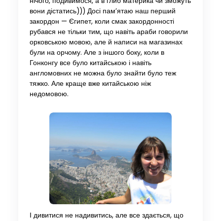
нічого, подивимося, а в глиб материка чи зможуть
вони дістатись))) Досі пам’ятаю наш перший
закордон — Єгипет, коли смак закордонності
рубався не тільки тим, що навіть араби говорили
орковською мовою, але й написи на магазинах
були на орчому. Але з іншого боку, коли в
Гонконгу все було китайською і навіть
англомовних не можна було знайти було теж
тяжко. Але краще вже китайською ніж
недомовою.
І дивитися не надивитись, але все здається, що