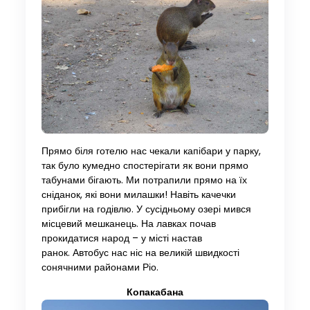
Прямо біля готелю нас чекали капібари у парку,
так було кумедно спостерігати як вони прямо
табунами бігають. Ми потрапили прямо на їх
сніданок, які вони милашки! Навіть качечки
прибігли на годівлю. У сусідньому озері мився
місцевий мешканець. На лавках почав
прокидатися народ – у місті настав
ранок. Автобус нас ніс на великій швидкості
сонячними районами Ріо.
Копакабана