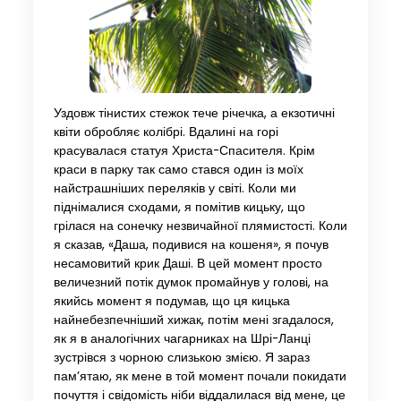
Уздовж тінистих стежок тече річечка, а екзотичні
квіти обробляє колібрі. Вдалині на горі
красувалася статуя Христа-Спасителя. Крім
краси в парку так само стався один із моїх
найстрашніших переляків у світі. Коли ми
піднімалися сходами, я помітив кицьку, що
грілася на сонечку незвичайної плямистості. Коли
я сказав, «Даша, подивися на кошеня», я почув
несамовитий крик Даші. В цей момент просто
величезний потік думок промайнув у голові, на
якийсь момент я подумав, що ця кицька
найнебезпечніший хижак, потім мені згадалося,
як я в аналогічних чагарниках на Шрі-Ланці
зустрівся з чорною слизькою змією. Я зараз
пам’ятаю, як мене в той момент почали покидати
почуття і свідомість ніби віддалилася від мене, це