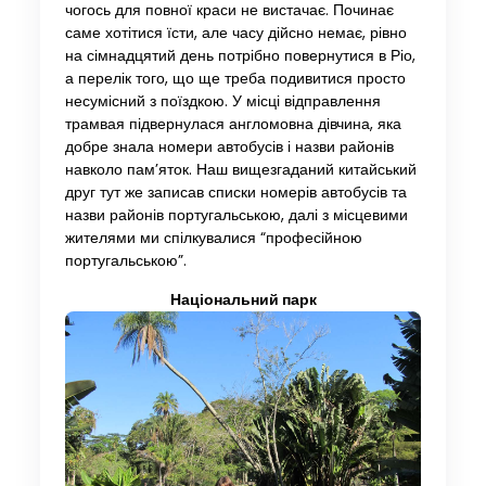
чогось для повної краси не вистачає. Починає
саме хотітися їсти, але часу дійсно немає, рівно
на сімнадцятий день потрібно повернутися в Ріо,
а перелік того, що ще треба подивитися просто
несумісний з поїздкою. У місці відправлення
трамвая підвернулася англомовна дівчина, яка
добре знала номери автобусів і назви районів
навколо пам’яток. Наш вищезгаданий китайський
друг тут же записав списки номерів автобусів та
назви районів португальською, далі з місцевими
жителями ми спілкувалися “професійною
португальською”.
Національний парк