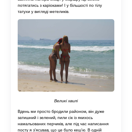
потягатись з каріоками! І у більшості по тілу
татухи у вигляді метеликів.
Великі хвилі
Вдень ми просто бродили районом, він дуже
затишний і зелений, пили сік із якихось
намальованих перчиків, але під час написання
посту я з’ясував, що це було кеш’ю. В одній