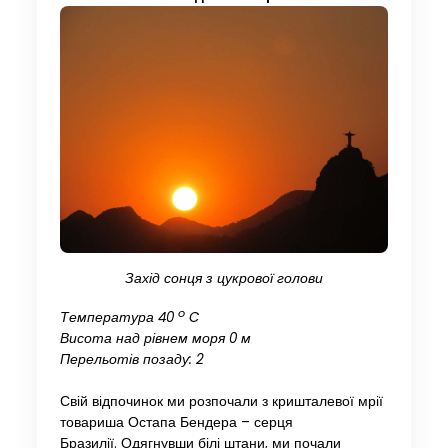
Захід сонця з цукрової голови
o
Температура 40
C
Висота над рівнем моря 0 м
Перельотів позаду: 2
Свій відпочинок ми розпочали з кришталевої мрії
товариша Остапа Бендера – серця
Бразилії. Одягнувши білі штани, ми почали