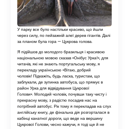
У парку все було настільки красиво, що йшли
через силу, по пейзажній алеї дерев гігантів. Далі
за планом була гора — Цукрова голова.
Я підійшов до молодого бразильця і ​​красивою
національною мовою сказав «Онібус Урка!», для
читачів, які не знають португальську мову, я
перекладу українською «Вітаю, добрий
чоловік! Підкажіть, будь ласка, туристам, що
заблукали, де зупинка автобуса, що прямує в
район Урка для відвідування Цукрової
Голови». Молодий чоловік, почувши таку чисту і
прекрасну мову, з радістю посадив нас на
потрібний автобус. Рік тому я перекладав на слух
англійську книгу, де фінальна дія розгорталася в
кабінці канатної дороги, що веде на вершину
Цукрової Голови, чесно кажучи, я тоді ще й не