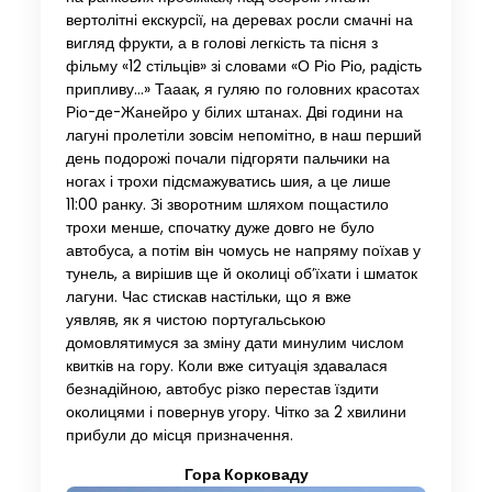
вертолітні екскурсії, на деревах росли смачні на
вигляд фрукти, а в голові легкість та пісня з
фільму «12 стільців» зі словами «О Ріо Ріо, радість
припливу…» Тааак, я гуляю по головних красотах
Ріо-де-Жанейро у білих штанах. Дві години на
лагуні пролетіли зовсім непомітно, в наш перший
день подорожі почали підгоряти пальчики на
ногах і трохи підсмажуватись шия, а це лише
11:00 ранку. Зі зворотним шляхом пощастило
трохи менше, спочатку дуже довго не було
автобуса, а потім він чомусь не напряму поїхав у
тунель, а вирішив ще й околиці об’їхати і шматок
лагуни. Час стискав настільки, що я вже
уявляв, як я чистою португальською
домовлятимуся за зміну дати минулим числом
квитків на гору. Коли вже ситуація здавалася
безнадійною, автобус різко перестав їздити
околицями і повернув угору. Чітко за 2 хвилини
прибули до місця призначення.
Гора Корковаду