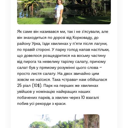
Як саме він називався ми, так і не з’ясували, але
він знаходиться по дорозі від Корковаду, до
району Урка, їзди хвилинах у п’яти після лагуни,
по правій стороні. У парку голод напав настільки,
що довелося розщедритися на восьму частину
від пирога та невелику тарілку салату, причому
салат був у прямому розумінні цього слова –
просто листя салату. На двох звичайно цим
зовсім не наїсися. Така «страва» нам обійшлася
25 ріал (10$). Парк на перших же хвилинах
увійшов у номінацію найкращих наших
побачених парків, а хвилин через 10 взагалі
побив усі рекорди з краси.