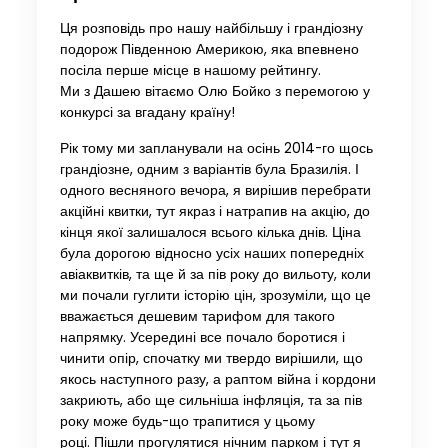
Ця розповідь про нашу найбільшу і грандіозну
подорож Південною Америкою, яка впевнено
посіла перше місце в нашому рейтингу.
Ми з Дашею вітаємо Олю Бойко з перемогою у
конкурсі за вгадану країну!
Рік тому ми запланували на осінь 2014-го щось
грандіозне, одним з варіантів була Бразилія. І
одного весняного вечора, я вирішив перебрати
акційні квитки, тут якраз і натрапив на акцію, до
кінця якої залишалося всього кілька днів. Ціна
була дорогою відносно усіх наших попередніх
авіаквитків, та ще й за пів року до вильоту, коли
ми почали гуглити історію цін, зрозуміли, що це
вважається дешевим тарифом для такого
напрямку. Усередині все почало боротися і
чинити опір, спочатку ми твердо вирішили, що
якось наступного разу, а раптом війна і кордони
закриють, або ще сильніша інфляція, та за пів
року може будь-що трапитися у цьому
році. Пішли прогулятися нічним парком і тут я