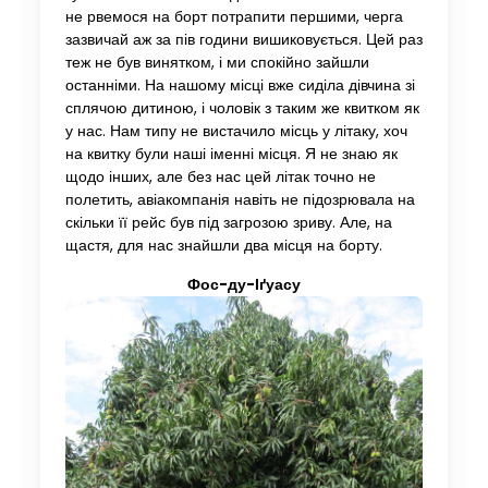
не рвемося на борт потрапити першими, черга
зазвичай аж за пів години вишиковується. Цей раз
теж не був винятком, і ми спокійно зайшли
останніми. На нашому місці вже сиділа дівчина зі
сплячою дитиною, і чоловік з таким же квитком як
у нас. Нам типу не вистачило місць у літаку, хоч
на квитку були наші іменні місця. Я не знаю як
щодо інших, але без нас цей літак точно не
полетить, авіакомпанія навіть не підозрювала на
скільки її рейс був під загрозою зриву. Але, на
щастя, для нас знайшли два місця на борту.
Фос-ду-Іґуасу