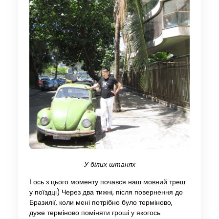
У білих штанях
І ось з цього моменту почався наш мовний треш
у поїздці) Через два тижні, після повернення до
Бразилії, коли мені потрібно було терміново,
дуже терміново поміняти гроші у якогось