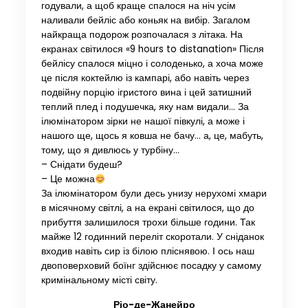
годували, а щоб краще спалося на ніч усім
наливали бейліс або коньяк на вибір. Загалом
найкраща подорож розпочалася з літака. На
екранах світилося «9 hours to distanation» Після
бейлісу спалося міцно і солоденько, а хоча може
це після коктейлю із кампарі, або навіть через
подвійну порцію ігристого вина і цей затишний
теплий плед і подушечка, яку нам видали… За
ілюмінатором зірки не нашої півкулі, а може і
нашого ще, щось я ковша не бачу… а, це, мабуть,
тому, що я дивлюсь у турбіну…
– Снідати будеш?
– Це можна
За ілюмінатором були десь унизу нерухомі хмари
в місячному світлі, а на екрані світилося, що до
прибуття залишилося трохи більше години. Так
майже 12 годинний переліт скоротали. У сніданок
входив навіть сир із білою пліснявою. І ось наш
двоповерховий боїнг здійснює посадку у самому
кримінальному місті світу.
Ріо-де-Жанейро