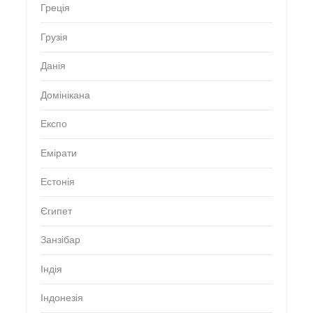
Греція
Грузія
Данія
Домінікана
Експо
Емірати
Естонія
Єгипет
Занзібар
Індія
Індонезія