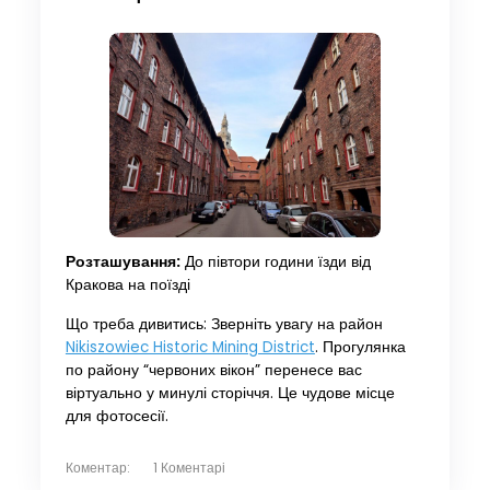
Розташування:
До півтори години їзди від
Кракова на поїзді
Що треба дивитись: Зверніть увагу на район
Nikiszowiec Historic Mining District
. Прогулянка
по району “червоних вікон” перенесе вас
віртуально у минулі сторіччя. Це чудове місце
для фотосесії.
Коментар:
1 Коментарі