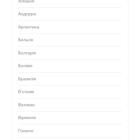
Албанія
Андорра
Аргентина
Бельгія
Болгарія
Болівія
Бразилія
В'єтнам
Ватикан
Вірменія
Гонконг