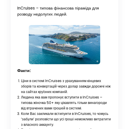
InCruises – типова фінансова піраміда для
розводу недолугих людей.
Факти:
Ціни в системі InCruises з урахуванням кінцевих
зборів та конвертацій через долар завжди дорожчі ніж
на сайтах круїзних компаній.
Людина яка вам пропонує вступити в InCruises –
типова жіночка 50+ яку цікавлять тільки винагороди
від втрачених вами грошей в системі.
Коли Вас закликали встипуити в InCruises, то чомусь
‘забули’ розповісти що усі гроші неможливо витратити
з власного аккаунту.