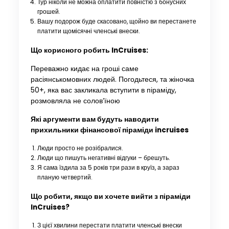
Тур ніколи не можна оплатити повністю з бонусних
грошей.
Вашу подорож буде скасовано, щойно ви перестанете
платити щомісячні членські внески.
Що корисного робить InCruises:
Переважно кидає на гроші саме
расіянськомовних людей. Погодьтеся, та жіночка
50+, яка вас закликала вступити в піраміду,
розмовляла не солов’їною
Які аргументи вам будуть наводити
прихильники фінансової піраміди incruises
Люди просто не розібралися.
Люди що пишуть негативні відгуки – брешуть.
Я сама їздила за 5 років три рази в круїз, а зараз
планую четвертий.
Що робити, якщо ви хочете вийти з піраміди
InCruises?
З цієї хвилини перестати платити членські внески