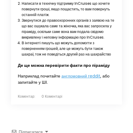
Написати в технічну підтримку InCruises що хочете
повернути гроші, якщо пощастить, то вам повернуть
останній платіж.
Звернутися до правоохоронних органів з заявою на те
що вас ошукала саме та жіночка, яка вас запросила у
піраміду, оскільки саме вона вам подала свідомо
викривлену і неповну інформацію про InCruises.
В інтернеті пишуть що можуть допомогти з
поверненням грошей, але це можуть бути також
шахраї, тож не поведіться другий раз на шахрайство
Де ще можна перевірити факти про піраміду
Наприклад почитайте
англомовний reddit
, або
запитайте у ШІ.
Коментар:
0 Коментарі
Підписатися