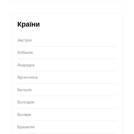
Країни
Австрія
Албанія
Андорра
Аргентина
Бельгія
Болгарія
Болівія
Бразилія