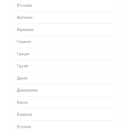
В'єтнам
Ватикан
Вірменія
Гонконг
Греція
Грузія
Данія
Домінікана
Експо
Емірати
Естонія