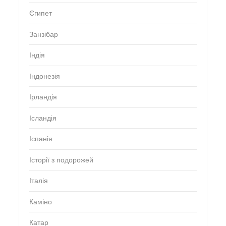
Єгипет
Занзібар
Індія
Індонезія
Ірландія
Ісландія
Іспанія
Історії з подорожей
Італія
Каміно
Катар