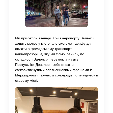
Ми прилетіли ввечері. Хоч з аеропорту Валенсії
ходить метро у місто, але система тарифу для
оплати в громадському транспорті
найнепрозоріша, яку ми тільки бачили, по
складності Валенсія перемогла навіть
Португалію. Довелося себе втішати
свіжовитиснутими апельсиновими фрешами із
Меркадонни і пакунком солодощів по тугудтугоу в
старому місті.