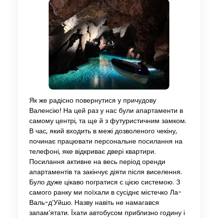
Як же радісно повернутися у причудову
Валенсію! На цей раз у нас були апартаменти в
самому центрі, та ще й з футуристичним замком.
В час, який входить в межі дозволеного чекіну,
починає працювати персональне посилання на
телефоні, яке відкриває двері квартири.
Посилання активне на весь період оренди
апартаментів та закінчує діяти після виселення.
Було дуже цікаво погратися с цією системою. З
самого ранку ми поїхали в сусіднє містечко Ла-
Валь-д’Уйшо. Назву навіть не намагався
запам’ятати. Їхати автобусом приблизно годину і