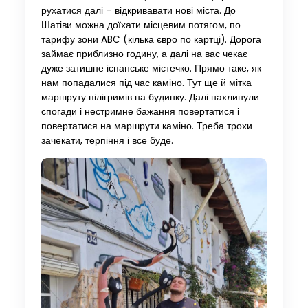
рухатися далі – відкривавати нові міста. До
Шатіви можна доїхати місцевим потягом, по
тарифу зони ABC (кілька євро по картці). Дорога
займає приблизно годину, а далі на вас чекає
дуже затишне іспанське містечко. Прямо таке, як
нам попадалися під час каміно. Тут ще й мітка
маршруту пілігримів на будинку. Далі нахлинули
спогади і нестримне бажання повертатися і
повертатися на маршрути каміно. Треба трохи
зачекати, терпіння і все буде.