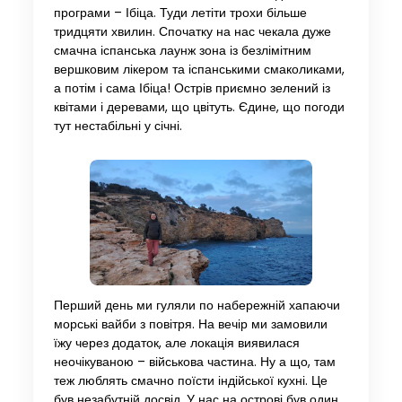
програми – Ібіца. Туди летіти трохи більше
тридцяти хвилин. Спочатку на нас чекала дуже
смачна іспанська лаунж зона із безлімітним
вершковим лікером та іспанськими смаколиками,
а потім і сама Ібіца! Острів приємно зелений із
квітами і деревами, що цвітуть. Єдине, що погоди
тут нестабільні у січні.
Перший день ми гуляли по набережній хапаючи
морські вайби з повітря. На вечір ми замовили
їжу через додаток, але локація виявилася
неочікуваною – військова частина. Ну а що, там
теж люблять смачно поїсти індійської кухні. Це
був незабутній досвід. У нас на острові був один