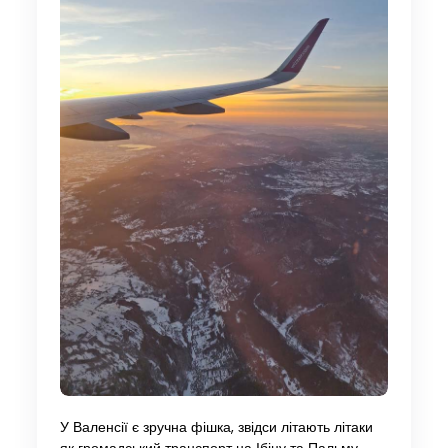
У Валенсії є зручна фішка, звідси літають літаки