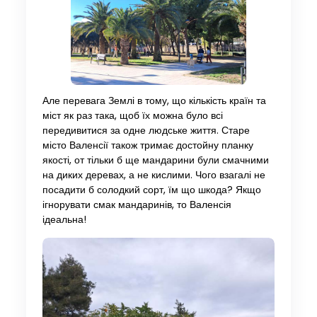
Але перевага Землі в тому, що кількість країн та
міст як раз така, щоб їх можна було всі
передивитися за одне людське життя. Старе
місто Валенсії також тримає достойну планку
якості, от тільки б ще мандарини були смачними
на диких деревах, а не кислими. Чого взагалі не
посадити б солодкий сорт, їм що шкода? Якщо
ігнорувати смак мандаринів, то Валенсія
ідеальна!