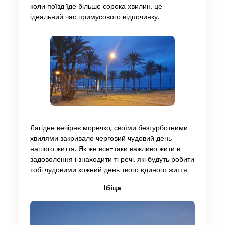
коли поїзд їде більше сорока хвилин, це
ідеальний час примусового відпочинку.
Лагідне вечірнє моречко, своїми безтурботними
хвилями закривало черговий чудовий день
нашого життя. Як же все-таки важливо жити в
задоволення і знаходити ті речі, які будуть робити
тобі чудовими кожний день твого єдиного життя.
Ібіца