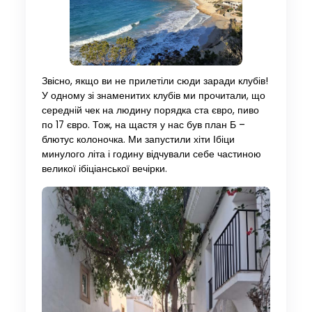
Звісно, якщо ви не прилетіли сюди заради клубів!
У одному зі знаменитих клубів ми прочитали, що
середній чек на людину порядка ста євро, пиво
по 17 євро. Тож, на щастя у нас був план Б –
блютус колоночка. Ми запустили хіти Ібіци
минулого літа і годину відчували себе частиною
великої ібіціанської вечірки.