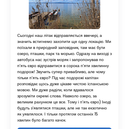
Сьогодні наш літак відправляється ввечері, а
значить встигнемо захопити ще одну локацію. Ми
поїхали в природний заповідник, там має бути
озеро, пташки, парк та морько. Одразу на виході з
автобуса нас зустрів моряк і запропонував по
п’ять євро відправитися в сорока п’яти хвилинну
подорож! Звучить супер привабливо, але чому
тільки п’ять євро? Під час подорожі капітан
розповідає щось дуже цікаве чистою іспанською
мовою. Ми дуже раділи, коли вдавалося
зрозуміти окремі слова. Навколо озеро, за
великим рахунком це все. Тому і п’ять євро) Іноді
будуть з’являтися пташки, але не так екзотично
як уявлялося. І тільки протягом останніх 15
хвилин було багато качок.