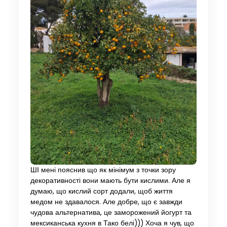
ШІ мені пояснив що як мінімум з точки зору
декоративності вони мають бути кислими. Але я
думаю, що кислий сорт додали, щоб життя
медом не здавалося. Але добре, що є завжди
чудова альтернатива, це заморожений йогурт та
мексиканська кухня в Тако белі))) Хоча я чув, що