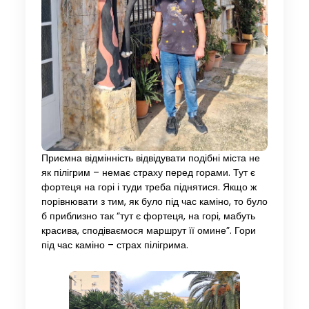
Приємна відмінність відвідувати подібні міста не
як пілігрим – немає страху перед горами. Тут є
фортеця на горі і туди треба піднятися. Якщо ж
порівнювати з тим, як було під час каміно, то було
б приблизно так “тут є фортеця, на горі, мабуть
красива, сподіваємося маршрут її омине”. Гори
під час каміно – страх пілігрима.