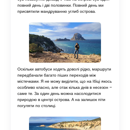
повний день і дві половинки. Повний день ми
присвятили мандруванню углиб острова.
Оскільки автобуси ходять доволі рідко, маршрути
передбачали багато піших переходів між
містечками. Я не можу виділити, що на Ібіці якось
особливо класно, але отак кілька днів в несезон –
саме те. За один день можна насолодитися
природою в центрі острова. А на залишок піти
погуляти по столиці.