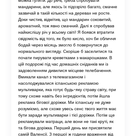
можна гуляти. До речі, треба спробувати
мандарини, але якось їх підозріло багато, смачне
зазвичай в такій кількості на деревах не росте.
Доки чистив, відмітив, що мандарин соковитий,
ароматний, тож явно смачний. Далі я спробував
найкислішу річ у всьому світі! Я боявся втратити
свідомість від того, як було кисло, хоч би обличчя
бодай через місяць змогло б повернутися до
нормального вигляду. Скоріше б заселитися та
почати пирувати креветками з макарошками. В
цій подорожі під час домашніх сніданків ми із
задоволенням дивилися місцеве телебачення.
Вмикали канал з телемагазином і
насолоджувалися іспанською рекламою
мультиварки, яка готує будь-яку страву світу, при
тому схоже навіть без інгредієнтів, потім йшла
реклама бігової доріжки. Ми іспанську не дуже
розуміємо, але схоже увесь сенс твого життя має
бути заради мультиварки і тієї доріжки. Потім ще
рекламували матраци, але вони не такі круті, як
та бігова доріжка. Перший день ми присвятили
самій Валенсії. З першої ж години враження від