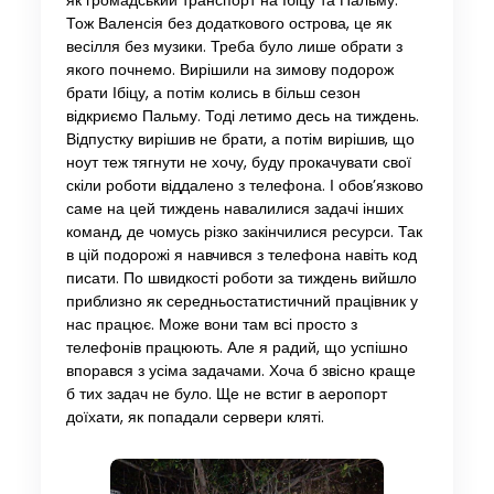
як громадський транспорт на Ібіцу та Пальму.
Тож Валенсія без додаткового острова, це як
весілля без музики. Треба було лише обрати з
якого почнемо. Вирішили на зимову подорож
брати Ібіцу, а потім колись в більш сезон
відкриємо Пальму. Тоді летимо десь на тиждень.
Відпустку вирішив не брати, а потім вирішив, що
ноут теж тягнути не хочу, буду прокачувати свої
скіли роботи віддалено з телефона. І обов’язково
саме на цей тиждень навалилися задачі інших
команд, де чомусь різко закінчилися ресурси. Так
в цій подорожі я навчився з телефона навіть код
писати. По швидкості роботи за тиждень вийшло
приблизно як середньостатистичний працівник у
нас працює. Може вони там всі просто з
телефонів працюють. Але я радий, що успішно
впорався з усіма задачами. Хоча б звісно краще
б тих задач не було. Ще не встиг в аеропорт
доїхати, як попадали сервери кляті.