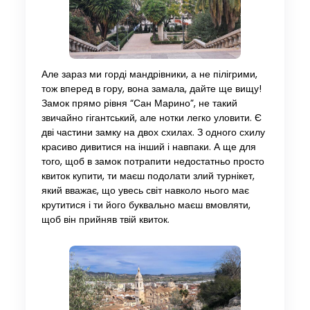
Але зараз ми горді мандрівники, а не пілігрими,
тож вперед в гору, вона замала, дайте ще вищу!
Замок прямо рівня “Сан Марино”, не такий
звичайно гігантський, але нотки легко уловити. Є
дві частини замку на двох схилах. З одного схилу
красиво дивитися на інший і навпаки. А ще для
того, щоб в замок потрапити недостатньо просто
квиток купити, ти маєш подолати злий турнікет,
який вважає, що увесь світ навколо нього має
крутитися і ти його буквально маєш вмовляти,
щоб він прийняв твій квиток.