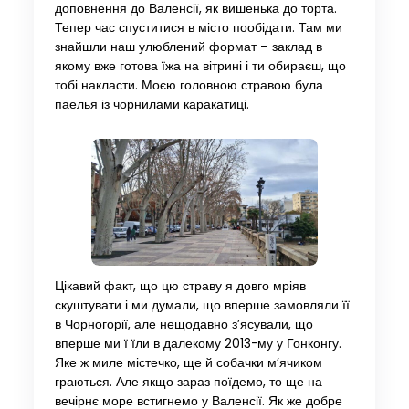
доповнення до Валенсії, як вишенька до торта.
Тепер час спуститися в місто пообідати. Там ми
знайшли наш улюблений формат – заклад в
якому вже готова їжа на вітрині і ти обираєш, що
тобі накласти. Моєю головною стравою була
паелья із чорнилами каракатиці.
Цікавий факт, що цю страву я довго мріяв
скуштувати і ми думали, що вперше замовляли її
в Чорногорії, але нещодавно з’ясували, що
вперше ми ї їли в далекому 2013-му у Гонконгу.
Яке ж миле містечко, ще й собачки м’ячиком
граються. Але якщо зараз поїдемо, то ще на
вечірнє море встигнемо у Валенсії. Як же добре