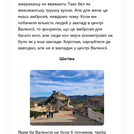
американці не вважають Тако бел як
мексиканську трушну кухню. Але для мене це
якась амброзія, невідомо чому. Коли ми
побачили кількість людей у закладі в центрі
Валенсії, то зрозуміли, що це амброзія для
багато кого, але сюди хоч черги кілометрової не
було як у інші заклади. Коротше, харчуйтеся де
завгодно, але не в закладах у центрі Валенсії.
Шатіва
Яким би Валенсія не була б топчиком, треба