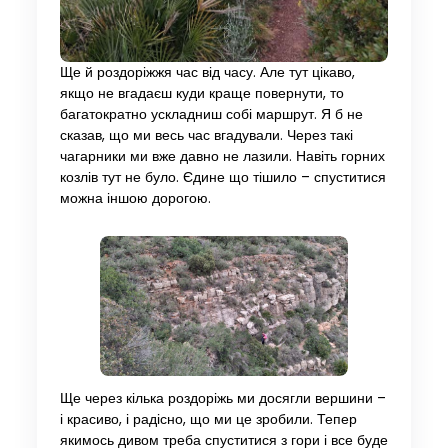
Ще й роздоріжжя час від часу. Але тут цікаво,
якщо не вгадаєш куди краще повернути, то
багатократно ускладниш собі маршрут. Я б не
сказав, що ми весь час вгадували. Через такі
чагарники ми вже давно не лазили. Навіть горних
козлів тут не було. Єдине що тішило – спуститися
можна іншою дорогою.
Ще через кілька роздоріжь ми досягли вершини –
і красиво, і радісно, що ми це зробили. Тепер
якимось дивом треба спуститися з гори і все буде