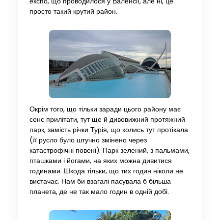
експо, що проводилося у Валенсії, але ні, це
просто такий крутий район.
Окрім того, що тільки заради цього району має
сенс прилітати, тут ще й дивовижний протяжний
парк, замість річки Турія, що колись тут протікала
(її русло було штучно змінено через
катастрофічні повені). Парк зелений, з пальмами,
пташками і йогами, на яких можна дивитися
годинами. Шкода тільки, що тих годин ніколи не
вистачає. Нам би взагалі пасувала б більша
планета, де не так мало годин в одній добі.