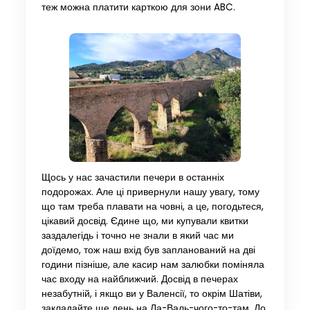
теж можна платити карткою для зони ABC.
Щось у нас зачастили печери в останніх
подорожах. Але ці привернули нашу увагу, тому
що там треба плавати на човні, а це, погодьтеся,
цікавий досвід. Єдине що, ми купували квитки
заздалегідь і точно не знали в який час ми
доїдемо, тож наш вхід був запланований на дві
години пізніше, але касир нам залюбки поміняла
час входу на найближчий. Досвід в печерах
незабутній, і якщо ви у Валенсії, то окрім Шатіви,
закладайте ще день на Ла-Валь-чого-то-там. До