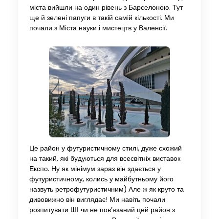
міста вийшли на один рівень з Барселоною. Тут
ще й зелені папуги в такій самій кількості. Ми
почали з Міста науки і мистецтв у Валенсії.
Це район у футуристичному стилі, дуже схожий
на такий, які будуються для всесвітніх виставок
Експо. Ну як мінімум зараз він здається у
футуристичному, колись у майбутньому його
назвуть ретрофутуристичним) Але ж як круто та
дивовижно він виглядає! Ми навіть почали
розпитувати ШІ чи не пов’язаний цей район з