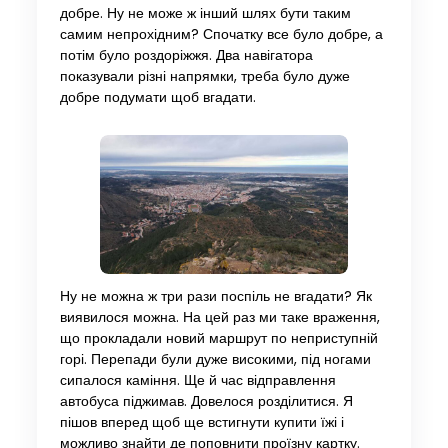
добре. Ну не може ж інший шлях бути таким
самим непрохідним? Спочатку все було добре, а
потім було роздоріжжя. Два навігатора
показували різні напрямки, треба було дуже
добре подумати щоб вгадати.
Ну не можна ж три рази поспіль не вгадати? Як
виявилося можна. На цей раз ми таке враження,
що прокладали новий маршрут по неприступній
горі. Перепади були дуже високими, під ногами
сипалося каміння. Ще й час відправлення
автобуса піджимав. Довелося розділитися. Я
пішов вперед щоб ще встигнути купити їжі і
можливо знайти де поповнити проїзну картку.