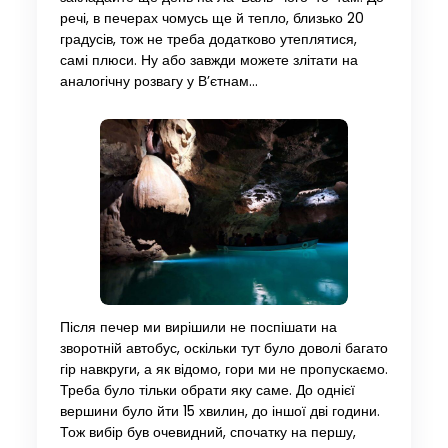
речі, в печерах чомусь ще й тепло, близько 20
градусів, тож не треба додатково утеплятися,
самі плюси. Ну або завжди можете злітати на
аналогічну розвагу у В’єтнам…
Після печер ми вирішили не поспішати на
зворотній автобус, оскільки тут було доволі багато
гір навкруги, а як відомо, гори ми не пропускаємо.
Треба було тільки обрати яку саме. До однієї
вершини було йти 15 хвилин, до іншої дві години.
Тож вибір був очевидний, спочатку на першу,