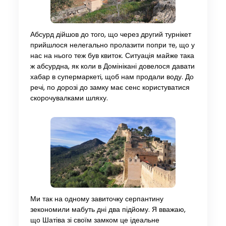
Абсурд дійшов до того, що через другий турнікет
прийшлося нелегально пролазити попри те, що у
нас на нього теж був квиток. Ситуація майже така
ж абсурдна, як коли в Домінікані довелося давати
хабар в супермаркеті, щоб нам продали воду. До
речі, по дорозі до замку має сенс користуватися
скорочувалками шляху.
Ми так на одному завиточку серпантину
зекономили мабуть дні два підйому. Я вважаю,
що Шатіва зі своїм замком це ідеальне