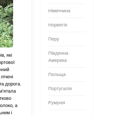
Німеччина
Норвегія
Перу
Південна
в, які
Америка
ортової
онний
Польща
 лічені
та дорога.
Португалія
ам’ятала
атково
Румунія
олоко, а
ьним і