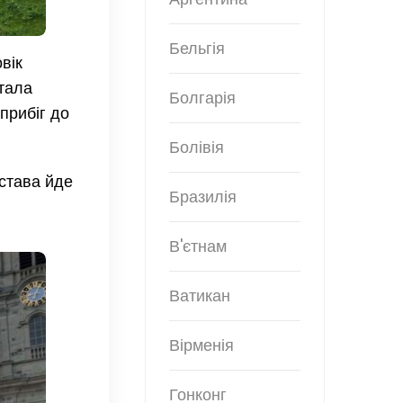
Бельгія
вік
стала
Болгарія
прибіг до
Болівія
истава йде
Бразилія
В'єтнам
Ватикан
Вірменія
Гонконг