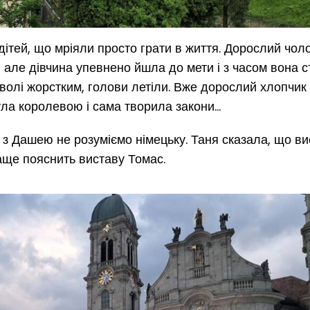
дітей, що мріяли просто грати в життя. Дорослий чоло
, але дівчина упевнено йшла до мети і з часом вона 
олі жорстким, голови летіли. Вже дорослий хлопчик 
була королевою і сама творила закони…
и з Дашею не розуміємо німецьку. Таня сказала, що в
раще пояснить виставу Томас.