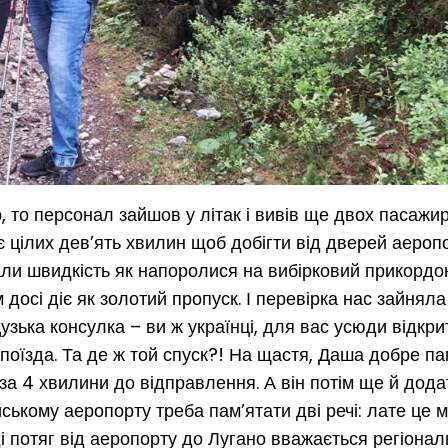
то персонал зайшов у літак і вивів ще двох пасажирі
с є цілих дев’ять хвилин щоб добігти від дверей аероп
рали швидкість як напоролися на вибірковий прикорд
досі діє як золотий пропуск. І перевірка нас зайняла
зька консулка – ви ж українці, для вас усюди відкри
 поїзда. Та де ж той спуск?! На щастя, Даша добре п
 за 4 хвилини до відправлення. А він потім ще й дод
йському аеропорту треба пам’ятати дві речі: лате це м
і потяг від аеропорту до Лугано вважається регіонал