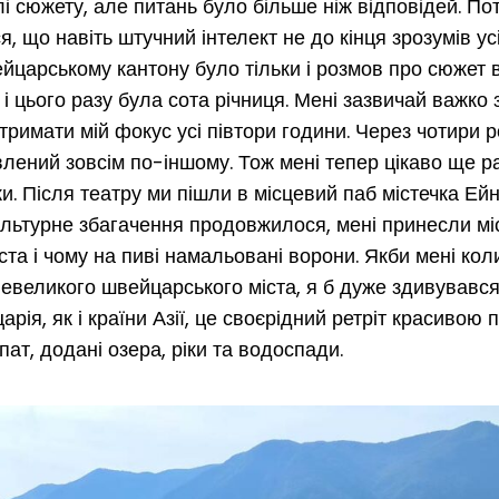
і сюжету, але питань було більше ніж відповідей. Пот
ся, що навіть штучний інтелект не до кінця зрозумів у
йцарському кантону було тільки і розмов про сюжет 
і цього разу була сота річниця. Мені зазвичай важко
утримати мій фокус усі півтори години. Через чотири 
лений зовсім по-іншому. Тож мені тепер цікаво ще р
и. Після театру ми пішли в місцевий паб містечка Ей
ультурне збагачення продовжилося, мені принесли мі
іста і чому на пиві намальовані ворони. Якби мені кол
 невеликого швейцарського міста, я б дуже здивувався
ія, як і країни Азії, це своєрідний ретріт красивою
рпат, додані озера, ріки та водоспади.