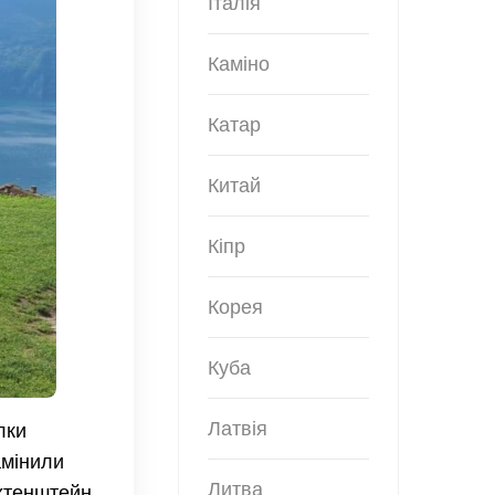
Італія
Каміно
Катар
Китай
Кіпр
Корея
Куба
Латвія
лки
амінили
Литва
іхтенштейн