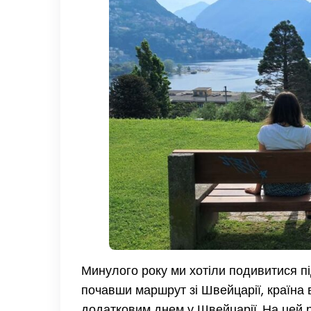
Минулого року ми хотіли подивитися п
почавши маршрут зі Швейцарії, країна
додатковим днем у Швейцарії. На цей 