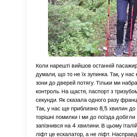
Коли нарешті вийшов останній пасажир, 
думали, що то не їх зупинка. Так, у на
зони до дверей потягу. Тільки ми наб
контроль. На щастя, паспорт з тризубом 
секунди. Як сказала одного разу францу
Так, у нас ще приблизно 8,5 хвилин до
торішні помилки і ми до поїзда добігли
запізнився на 4 хвилини. В цьому італі
ліфт це ескалатор, а не ліфт. Насправд