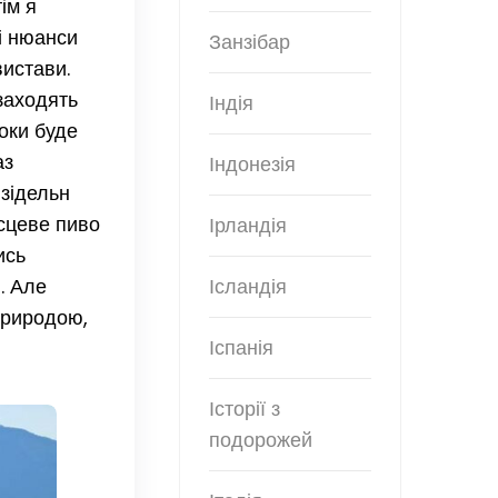
ім я
сі нюанси
Занзібар
вистави.
 заходять
Індія
роки буде
аз
Індонезія
нзідельн
сцеве пиво
Ірландія
ись
. Але
Ісландія
 природою,
Іспанія
Історії з
подорожей