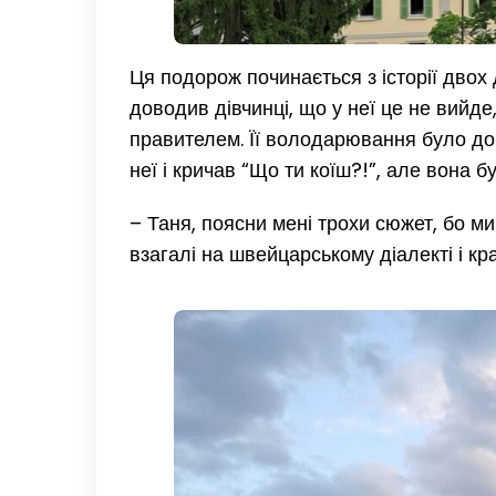
Ця подорож починається з історії двох 
доводив дівчинці, що у неї це не вийде
правителем. Її володарювання було дов
неї і кричав “Що ти коїш?!”, але вона 
– Таня, поясни мені трохи сюжет, бо м
взагалі на швейцарському діалекті і к