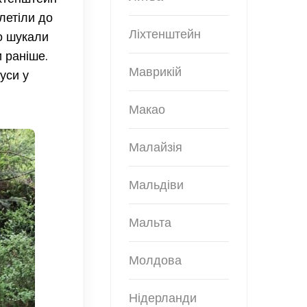
летіли до
Ліхтенштейн
о шукали
 раніше.
Маврикій
уси у
Макао
Малайзія
Мальдіви
Мальта
Молдова
Нідерланди