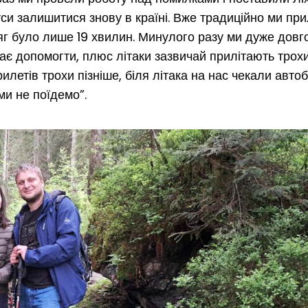
уси залишитися знову в країні. Вже традиційно ми при
тяг було лише 19 хвилин. Минулого разу ми дуже довг
має допомогти, плюс літаки зазвичай прилітають трохи
илетів трохи пізніше, біля літака на нас чекали автоб
ми не поїдемо”.