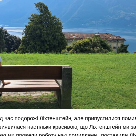
ід час подорожі Ліхтенштейн, але припустилися поми
 виявилася настільки красивою, що Ліхтенштейн ми з
раз ми провели роботу над помилками і поставили Л