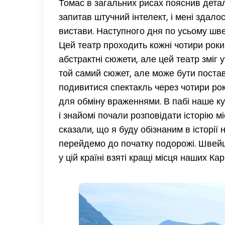
Томас в загальних рисах пояснив детал
запитав штучний інтелект, і мені здало
вистави. Наступного дня по усьому шве
Цей театр проходить кожні чотири роки 
абстрактні сюжети, але цей театр зміг 
той самий сюжет, але може бути постав
подивитися спектакль через чотири рок
для обміну враженнями. В пабі наше к
і знайомі почали розповідати історію м
сказали, що я буду обізнаним в історії
перейдемо до початку подорожі. Швейцар
у цій країні взяті кращі місця наших Ка