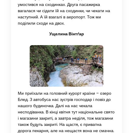
умостився на сходинках. Друга пасажирка
вагалася чи сідати їй на сходинки, чи чекати на
наступний. А їй взагалі в аеропорт. Тож ми
поділили сходи на двох.
Ущелина Вінтґар
Ми приїхали на головний курорт країни – озеро
Блед. З автобуса нас зустрів господар і повіз до
нашого будиночка. Далі на нас чекала
несподіванка. В кінці квітня тут національне свято
і магазини закриті, а завтра неділя, тож магазини
також будуть закриті. На щастя, є приватна
дорога пекарня, але на нещастя вона не смачна.