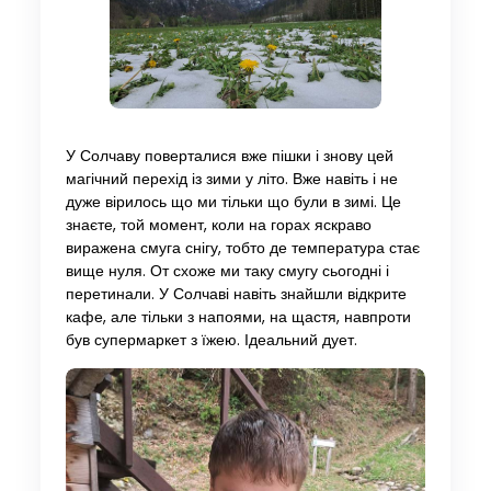
У Солчаву поверталися вже пішки і знову цей
магічний перехід із зими у літо. Вже навіть і не
дуже вірилось що ми тільки що були в зимі. Це
знаєте, той момент, коли на горах яскраво
виражена смуга снігу, тобто де температура стає
вище нуля. От схоже ми таку смугу сьогодні і
перетинали. У Солчаві навіть знайшли відкрите
кафе, але тільки з напоями, на щастя, навпроти
був супермаркет з їжею. Ідеальний дует.