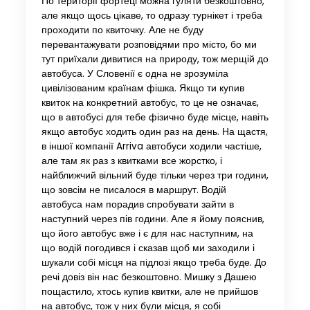
По території фортеці можна гуляти безкоштовно,
але якщо щось цікаве, то одразу турнікет і треба
проходити по квиточку. Але не буду
перевантажувати розповідями про місто, бо ми
тут приїхали дивитися на природу, тож мерщій до
автобуса. У Словенії є одна не зрозуміла
цивілізованим країнам фішка. Якщо ти купив
квиток на конкретний автобус, то це не означає,
що в автобусі для тебе фізично буде місце, навіть
якщо автобус ходить один раз на день. На щастя,
в іншої компанії Arriva автобуси ходили частіше,
але там як раз з квитками все жорстко, і
найближчий вільний буде тільки через три години,
що зовсім не писалося в маршрут. Водій
автобуса нам порадив спробувати зайти в
наступний через пів години. Але я йому пояснив,
що його автобус вже і є для нас наступним, на
що водій погодився і сказав щоб ми заходили і
шукали собі місця на підлозі якщо треба буде. До
речі довіз він нас безкоштовно. Мишку з Дашею
пощастило, хтось купив квитки, але не прийшов
на автобус, тож у них були місця, я собі