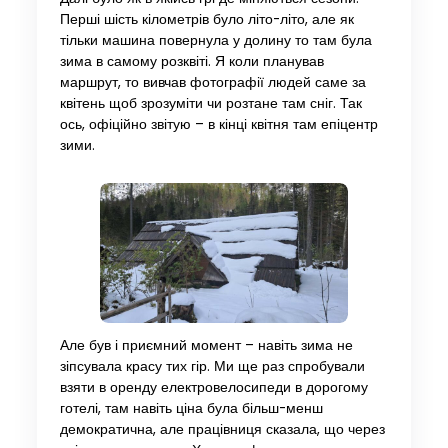
Перші шість кілометрів було літо-літо, але як
тільки машина повернула у долину то там була
зима в самому розквіті. Я коли планував
маршрут, то вивчав фотографії людей саме за
квітень щоб зрозуміти чи розтане там сніг. Так
ось, офіційно звітую – в кінці квітня там епіцентр
зими.
Але був і приємний момент – навіть зима не
зіпсувала красу тих гір. Ми ще раз спробували
взяти в оренду електровелосипеди в дорогому
готелі, там навіть ціна була більш-менш
демократична, але працівниця сказала, що через