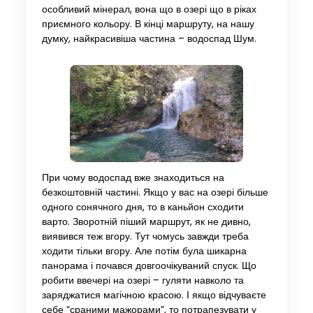
особливий мінерал, вона що в озері що в ріках
приємного кольору. В кінці маршруту, на нашу
думку, найкрасивіша частина – водоспад Шум.
При чому водоспад вже знаходиться на
безкоштовній частині. Якщо у вас на озері більше
одного сонячного дня, то в каньйон сходити
варто. Зворотній піший маршрут, як не дивно,
виявився теж вгору. Тут чомусь завжди треба
ходити тільки вгору. Але потім була шикарна
панорама і почався довгоочікуваний спуск. Що
робити ввечері на озері – гуляти навколо та
заряджатися магічною красою. І якщо відчуваєте
себе “сраними мажорами”, то потрапезувати у