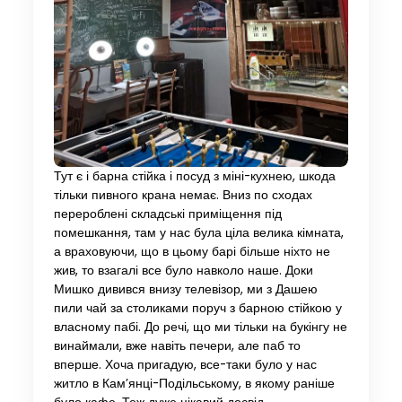
Тут є і барна стійка і посуд з міні-кухнею, шкода
тільки пивного крана немає. Вниз по сходах
перероблені складські приміщення під
помешкання, там у нас була ціла велика кімната,
а враховуючи, що в цьому барі більше ніхто не
жив, то взагалі все було навколо наше. Доки
Мишко дивився внизу телевізор, ми з Дашею
пили чай за столиками поруч з барною стійкою у
власному пабі. До речі, що ми тільки на букінгу не
винаймали, вже навіть печери, але паб то
вперше. Хоча пригадую, все-таки було у нас
житло в Кам’янці-Подільському, в якому раніше