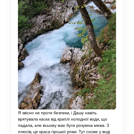
Я звісно не проти безпеки, і Дашу навіть
врятувала каска від краплі холодної води, що
падала, але всьому має бути розумна межа. З
плюсів, це краса гірської річки. Тут схоже у воді