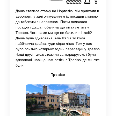
Даша ставила ставку на Норвегію. Ми приїхали в
аеропорт, у залі очікування я їх посадив спиною
до таблички з напрямком. Потім почалася
посадка і Даша побачила що літак летить у
Тревізо. Чого саме ми ще не бачили в Італії?
Даша була здивована. Але Італія то була
найближча країна, куди сідав літак. Тож у нас
було близько чотирьох годин пересадки у Тревізо.
Наші друзі також стежили за маршрутом, і були
здивовані, навіщо нам летіти в Тревізо, де ми вже
були.
Тревізо