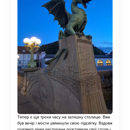
Тепер є ще трохи часу на затишну столицю. Вже
був вечір і мости увімкнули свою підсвітку. Вздовж
головної річки ресторани розставили свої столи і