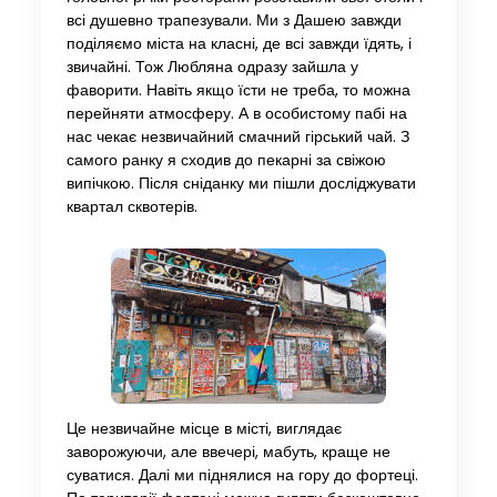
всі душевно трапезували. Ми з Дашею завжди
поділяємо міста на класні, де всі завжди їдять, і
звичайні. Тож Любляна одразу зайшла у
фаворити. Навіть якщо їсти не треба, то можна
перейняти атмосферу. А в особистому пабі на
нас чекає незвичайний смачний гірський чай. З
самого ранку я сходив до пекарні за свіжою
випічкою. Після сніданку ми пішли досліджувати
квартал сквотерів.
Це незвичайне місце в місті, виглядає
заворожуючи, але ввечері, мабуть, краще не
суватися. Далі ми піднялися на гору до фортеці.