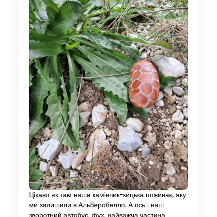
Цікаво як там наша камінчик-кицька поживає, яку
ми залишили в Альберобелло. А ось і наш
зворотний автобус, фух, найважча частина