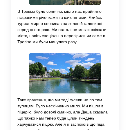
В Тревізо було сонячно, місто нас прийняло
яскравими річечками та каченятами. Якийсь
турист мирно спочивав на зеленій галявинці
серед цього раю. Ми взагалі не могли впізнати
місто, навіть спеціально перевірили чи саме в
Тревізо ми були минулого разу.
Таке враження, що ми тоді гуляли не по тим
вулицям. Було нескінченно мило. Ми пішли в
піцерію, було доволі смачно, але Даша сказала,
що тяжко нам тепер буде цілий тиждень
харчуватися піцою. Але я її заспокоїв що піца