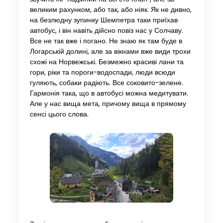
великим рахунком, або так, або ніяк. Як не дивно,
на безлюдну зупинку Шемпетра таки приїхав
автобус, і він навіть дійсно повіз нас у Солчаву.
Все не так вже і погано. Не знаю як там буде в
Логарській долині, але за вікнами вже види трохи
схожі на Норвежські. Безмежно красиві лани та
гори, ріки та пороги-водоспади, люди всюди
гуляють, собаки радіють. Все соковито-зелене.
Гармонія така, що в автобусі можна медитувати.
Але у нас вища мета, причому вища в прямому
сенсі цього слова.