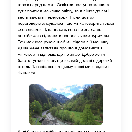
гараж перед нами… Оскільки наступна машина
тут з’явиться можливо влітку, то я пішов до пані
вести важливі переговори. Після довгих
переговорів з’ясувалося, що жінка говорить тільки
словенською. І, на щастя, вона не знала як
англійською відмовити наполегливим туристам.
Тож махнула рукою щоб ми сідали в її машину.
Даша мене запитала про що я домовився з
жінкою, а я відповів, що не знаю. Добре хоч я
багато гуглив і знав, що в самій долині є дорогий
готель Плєснік, ось на цьому слові ми з водієм і
зійшлися.
Далі було як в якійсь грі де міняються сезони.