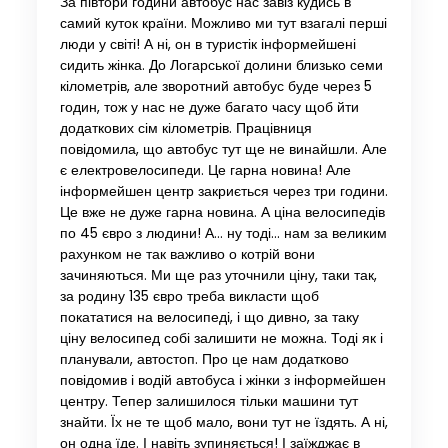
За півтори години автобус нас завіз кудись в
самий куток країни. Можливо ми тут взагалі перші
люди у світі! А ні, он в туристік інформейшені
сидить жінка. До Логарської долини близько семи
кілометрів, але зворотний автобус буде через 5
годин, тож у нас не дуже багато часу щоб йти
додаткових сім кілометрів. Працівниця
повідомила, що автобус тут ще не винайшли. Але
є електровелосипеди. Це гарна новина! Але
інформейшен центр закриється через три години.
Це вже не дуже гарна новина. А ціна велосипедів
по 45 євро з людини! А… ну тоді… нам за великим
рахунком не так важливо о котрій вони
зачиняються. Ми ще раз уточнили ціну, таки так,
за родину 135 євро треба викласти щоб
покататися на велосипеді, і що дивно, за таку
ціну велосипед собі залишити не можна. Тоді як і
планували, автостоп. Про це нам додатково
повідомив і водій автобуса і жінки з інформейшен
центру. Тепер залишилося тільки машини тут
знайти. Їх не те щоб мало, вони тут не їздять. А ні,
он одна їде. І навіть зупиняється! І заїжджає в