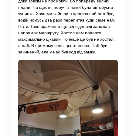
доки зовсім не промокли. Бо попереду великі
плани. На щастя, поруч із нами була автобусна
зупинка. Хоча ми зайшли в правильний автобус,
водій чомусь два рази перепитав куди саме нам
їхати. Таке враження що від відповіді залежав
напрямок маршруту. Хостел нам попався
максимально цікавий. Точніше це був не хостел,
а паб. В прямому сенсі цього слова. Паб був
зачинений, але у нас був код від замку.