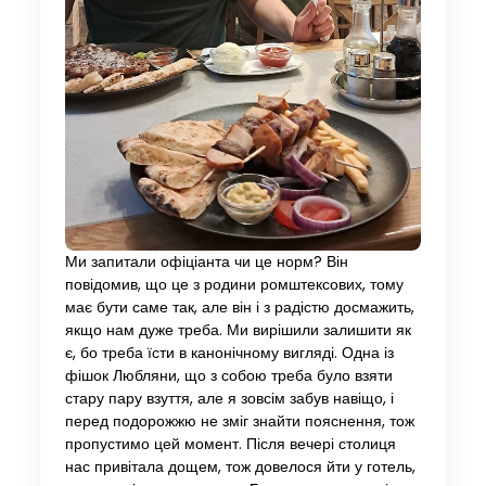
Ми запитали офіціанта чи це норм? Він
повідомив, що це з родини ромштексових, тому
має бути саме так, але він і з радістю досмажить,
якщо нам дуже треба. Ми вирішили залишити як
є, бо треба їсти в канонічному вигляді. Одна із
фішок Любляни, що з собою треба було взяти
стару пару взуття, але я зовсім забув навіщо, і
перед подорожжю не зміг знайти пояснення, тож
пропустимо цей момент. Після вечері столиця
нас привітала дощем, тож довелося йти у готель,