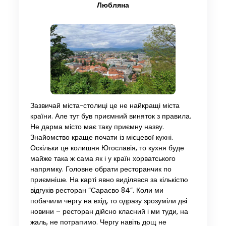
Любляна
Зазвичай міста-столиці це не найкращі міста
країни. Але тут був приємний виняток з правила.
Не дарма місто має таку приємну назву.
Знайомство краще почати із місцевої кухні.
Оскільки це колишня Югославія, то кухня буде
майже така ж сама як і у країн хорватського
напрямку. Головне обрати ресторанчик по
приємніше. На карті явно виділявся за кількістю
відгуків ресторан “Сараєво 84”. Коли ми
побачили чергу на вхід, то одразу зрозуміли дві
новини – ресторан дійсно класний і ми туди, на
жаль, не потрапимо. Чергу навіть дощ не