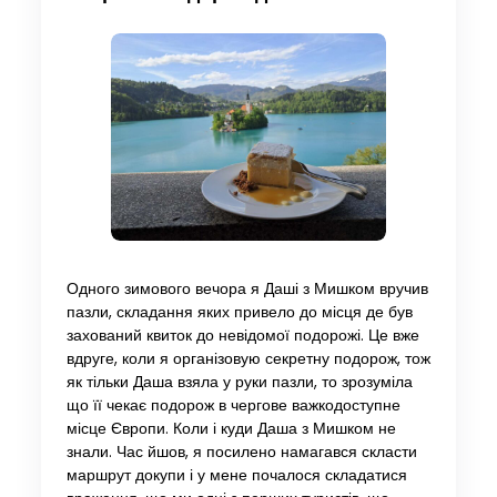
Одного зимового вечора я Даші з Мишком вручив
пазли, складання яких привело до місця де був
захований квиток до невідомої подорожі. Це вже
вдруге, коли я організовую секретну подорож, тож
як тільки Даша взяла у руки пазли, то зрозуміла
що її чекає подорож в чергове важкодоступне
місце Європи. Коли і куди Даша з Мишком не
знали. Час йшов, я посилено намагався скласти
маршрут докупи і у мене почалося складатися