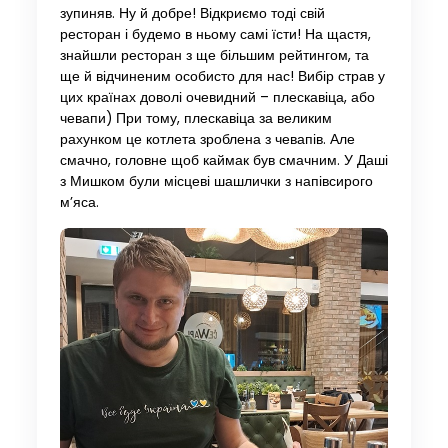
зупиняв. Ну й добре! Відкриємо тоді свій
ресторан і будемо в ньому самі їсти! На щастя,
знайшли ресторан з ще більшим рейтингом, та
ще й відчиненим особисто для нас! Вибір страв у
цих країнах доволі очевидний – плескавіца, або
чевапи) При тому, плескавіца за великим
рахунком це котлета зроблена з чевапів. Але
смачно, головне щоб каймак був смачним. У Даші
з Мишком були місцеві шашлички з напівсирого
м’яса.