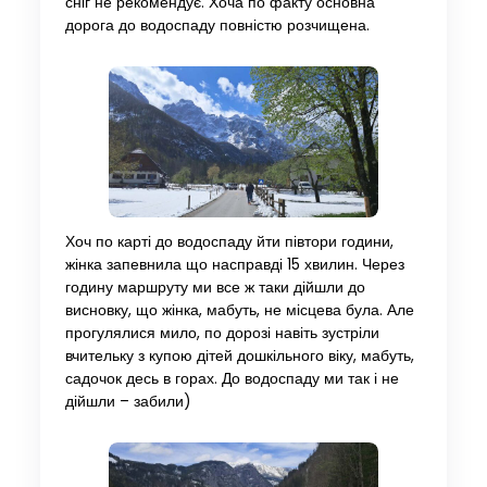
сніг не рекомендує. Хоча по факту основна
дорога до водоспаду повністю розчищена.
Хоч по карті до водоспаду йти півтори години,
жінка запевнила що насправді 15 хвилин. Через
годину маршруту ми все ж таки дійшли до
висновку, що жінка, мабуть, не місцева була. Але
прогулялися мило, по дорозі навіть зустріли
вчительку з купою дітей дошкільного віку, мабуть,
садочок десь в горах. До водоспаду ми так і не
дійшли – забили)