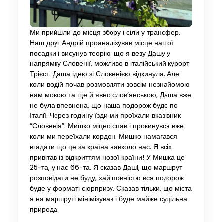
Ми прийшли до місця збору і сіли у трансфер.
Наш друг Андрій проаналізував місце нашої
посадки і висунув теорію, що я везу Дашу у
напрямку Словенії, можливо в італійський курорт
Трієст. Даша ідею зі Словенією відкинула. Але
коли водій почав розмовляти зовсім незнайомою
нам мовою та ще й явно слов’янською, Даша вже
не була впевнена, що наша подорож буде по
Італії. Через годину їзди ми проїхали вказівник
“Словенія”. Мишко міцно спав і прокинувся вже
коли ми переїхали кордон. Мишко намагався
вгадати що це за країна навколо нас. Я всіх
привітав із відкриттям нової країни! У Мишка це
25-та, у нас 66-та. Я сказав Даші, що маршрут
розповідати не буду, хай повністю вся подорож
буде у форматі сюрпризу. Сказав тільки, що міста
я на маршруті мінімізував і буде майже суцільна
природа.