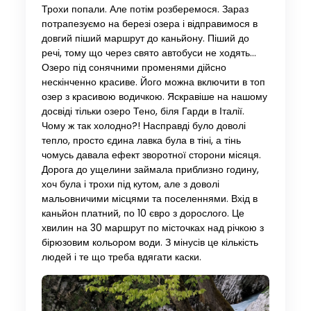
Трохи попали. Але потім розберемося. Зараз
потрапезуємо на березі озера і відправимося в
довгий піший маршрут до каньйону. Піший до
речі, тому що через свято автобуси не ходять…
Озеро під сонячними променями дійсно
нескінченно красиве. Його можна включити в топ
озер з красивою водичкою. Яскравіше на нашому
досвіді тільки озеро Тено, біля Гарди в Італії.
Чому ж так холодно?! Насправді було доволі
тепло, просто єдина лавка була в тіні, а тінь
чомусь давала ефект зворотної сторони місяця.
Дорога до ущелини займала приблизно годину,
хоч була і трохи під кутом, але з доволі
мальовничими місцями та поселеннями. Вхід в
каньйон платний, по 10 євро з дорослого. Це
хвилин на 30 маршрут по місточках над річкою з
бірюзовим кольором води. З мінусів це кількість
людей і те що треба вдягати каски.