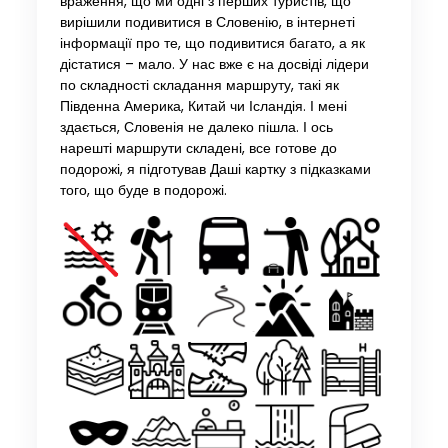
враження, що ми одні з перших туристів, що
вирішили подивитися в Словенію, в інтернеті
інформації про те, що подивитися багато, а як
дістатися – мало. У нас вже є на досвіді лідери
по складності складання маршруту, такі як
Південна Америка, Китай чи Ісландія. І мені
здається, Словенія не далеко пішла. І ось
нарешті маршрути складені, все готове до
подорожі, я підготував Даші картку з підказками
того, що буде в подорожі.