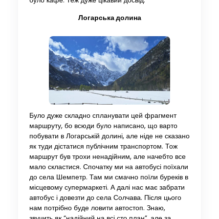
було кафе. Теж дуже цікавий досвід.
Логарська долина
Було дуже складно спланувати цей фрагмент
маршруту, бо всюди було написано, що варто
побувати в Логарській долині, але ніде не сказано
як туди дістатися публічним транспортом. Тож
маршрут був трохи ненадійним, але начебто все
мало скластися. Спочатку ми на автобусі поїхали
до села Шемпетр. Там ми смачно поїли буреків в
місцевому супермаркеті. А далі нас має забрати
автобус і довезти до села Солчава. Після цього
нам потрібно буде ловити автостоп. Знаю,
звучить як “надійний на всі сто план”, але за