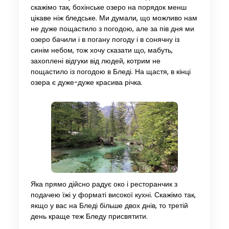
скажімо так, бохінське озеро на порядок менш
цікаве ніж бледське. Ми думали, що можливо нам
не дуже пощастило з погодою, але за пів дня ми
озеро бачили і в погану погоду і в сонячну із
синім небом, тож хочу сказати що, мабуть,
захоплені відгуки від людей, котрим не
пощастило із погодою в Бледі. На щастя, в кінці
озера є дуже-дуже красива річка.
Яка прямо дійсно радує око і ресторанчик з
подачею їжі у форматі високої кухні. Скажімо так,
якщо у вас на Бледі більше двох днів, то третій
день краще теж Бледу присвятити.