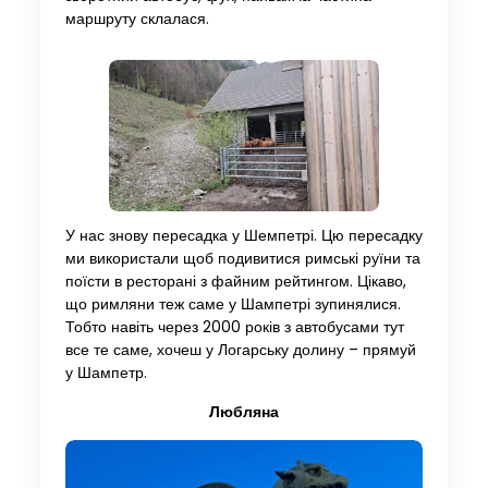
маршруту склалася.
У нас знову пересадка у Шемпетрі. Цю пересадку
ми використали щоб подивитися римські руїни та
поїсти в ресторані з файним рейтингом. Цікаво,
що римляни теж саме у Шампетрі зупинялися.
Тобто навіть через 2000 років з автобусами тут
все те саме, хочеш у Логарську долину – прямуй
у Шампетр.
Любляна