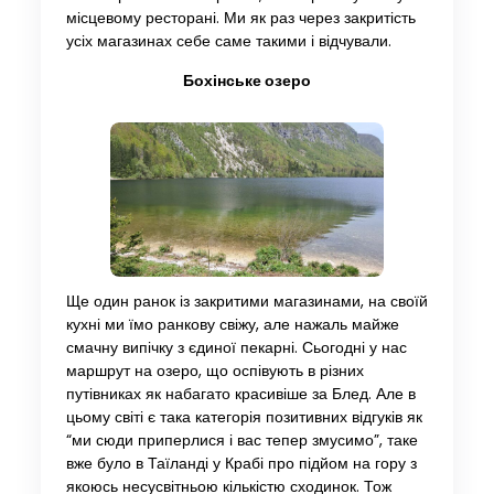
місцевому ресторані. Ми як раз через закритість
усіх магазинах себе саме такими і відчували.
Бохінське озеро
Ще один ранок із закритими магазинами, на своїй
кухні ми їмо ранкову свіжу, але нажаль майже
смачну випічку з єдиної пекарні. Сьогодні у нас
маршрут на озеро, що оспівують в різних
путівниках як набагато красивіше за Блед. Але в
цьому світі є така категорія позитивних відгуків як
“ми сюди приперлися і вас тепер змусимо”, таке
вже було в Таїланді у Крабі про підйом на гору з
якоюсь несусвітньою кількістю сходинок. Тож