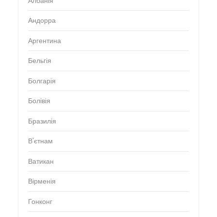
Албанія
Андорра
Аргентина
Бельгія
Болгарія
Болівія
Бразилія
В'єтнам
Ватикан
Вірменія
Гонконг