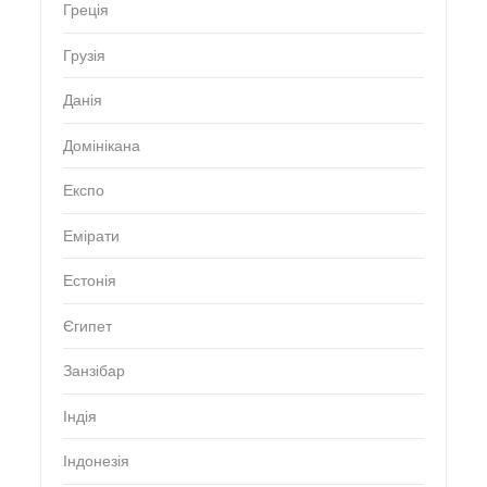
Греція
Грузія
Данія
Домінікана
Експо
Емірати
Естонія
Єгипет
Занзібар
Індія
Індонезія