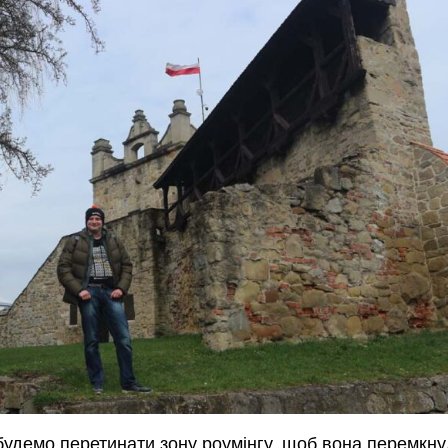
удемо перетинати зону роумінгу, щоб вона перемкн