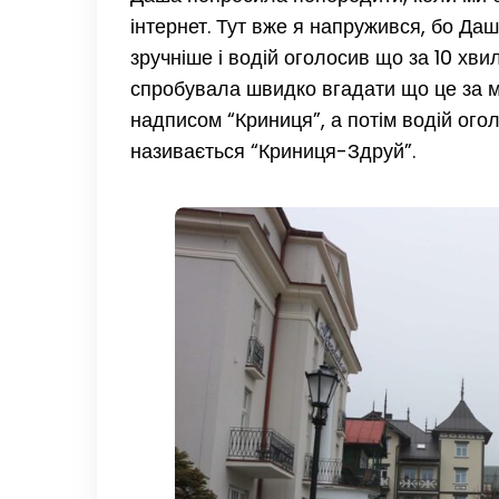
інтернет. Тут вже я напружився, бо Д
зручніше і водій оголосив що за 10 хв
спробувала швидко вгадати що це за мі
надписом “Криниця”, а потім водій огол
називається “Криниця-Здруй”.