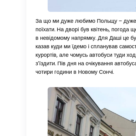
За що ми дуже любимо Польщу – дуже б
поїхати. На дворі був квітень, погода 
в невідомому напрямку. Для Даші це бу
казав куди ми їдемо і спланував самос
курортів, але чомусь автобуси туди хо
з’їздити. Пів дня на очікування автобу
чотири години в Новому Сончі.