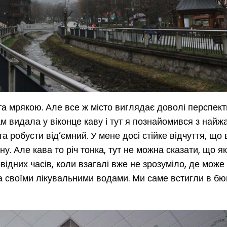
а мрякою. Але все ж місто виглядає доволі перспект
м видала у віконце каву і тут я познайомився з най
 та робусти від’ємний. У мене досі стійке відчуття, що
. Але кава то річ тонка, тут не можна сказати, що я
овідних часів, коли взагалі вже не зрозуміло, де може
ма своїми лікувальними водами. Ми саме встигли в бю