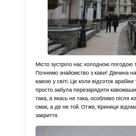
Місто зустріло нас холодною погодою т
Почнемо знайомство з кави! Дівчина на
кавою у світі. Це коли відсоток арабіки
просто забула перезарядити кавомашину
така, а якась не така, особливо після к
смак, а де не той. Отже, Криниця відо
закриття.