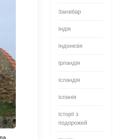
Занзібар
Індія
Індонезія
Ірландія
Ісландія
Іспанія
Історії з
подорожей
ула