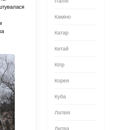
Італія
аштувалася
Каміно
м
ка
Катар
Китай
Кіпр
Корея
Куба
Латвія
Литва