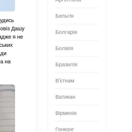
Бельгія
кудись
повіз Дашу
Болгарія
адже я не
ських
Болівія
юди
ла на
Бразилія
В'єтнам
Ватикан
Вірменія
Гонконг