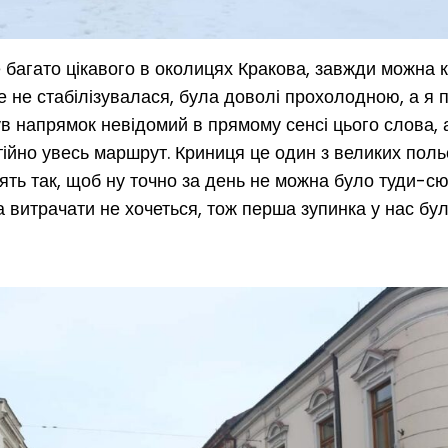
агато цікавого в околицях Кракова, завжди можна 
ще не стабілізувалася, була доволі прохолодною, а я 
в напрямок невідомий в прямому сенсі цього слова, 
тійно увесь маршрут. Криниця це один з великих поль
дять так, щоб ну точно за день не можна було туди-с
са витрачати не хочеться, тож перша зупинка у нас бу