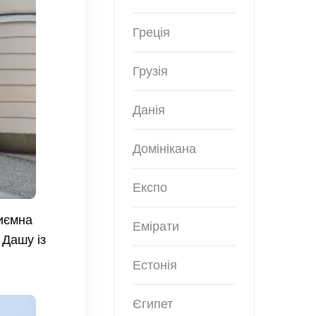
Греція
Грузія
Данія
Домінікана
Експо
риємна
Емірати
 Дашу із
Естонія
Єгипет