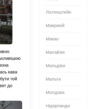
Ліхтенштейн
Маврикій
Макао
ивно.
Малайзія
жахливішою
 вона
Мальдіви
кась кава
 бути той
Мальта
вет до
Молдова
Нідерланди