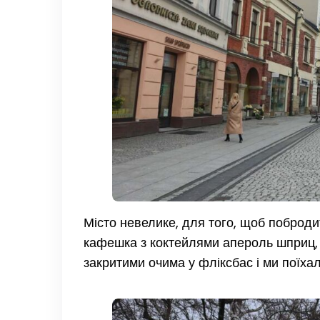
Місто невелике, для того, щоб поброди
кафешка з коктейлями апероль шприц, я
закритими очима у фліксбас і ми поїхал