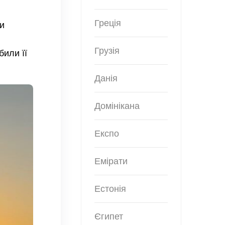
Греція
и
Грузія
били її
Данія
Домінікана
Експо
Емірати
Естонія
Єгипет