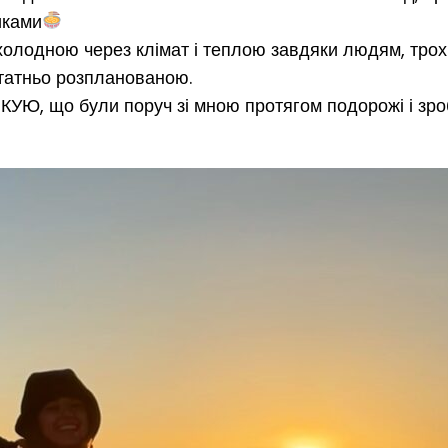
иками
олодною через клімат і теплою завдяки людям, трох
татньо розпланованою.
КУЮ, що були поруч зі мною протягом подорожі і зро