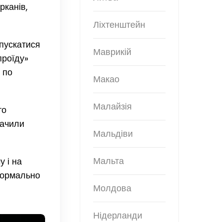
рканів,
Ліхтенштейн
спускатися
Маврикій
проїду»
 по
Макао
Малайзія
то
бачили
Мальдіви
Мальта
у і на
 нормально
Молдова
Нідерланди