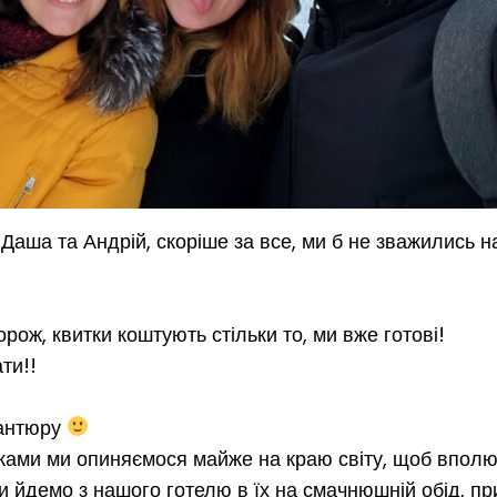
 Даша та Андрій, скоріше за все, ми б не зважились н
рож, квитки коштують стільки то, ми вже готові!
ти!!
вантюру
ами ми опиняємося майже на краю світу, щоб впол
 ми йдемо з нашого готелю в їх на смачнюшній обід, п