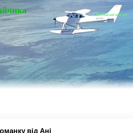
Зайчика
Визначні місця
оманку від Ані