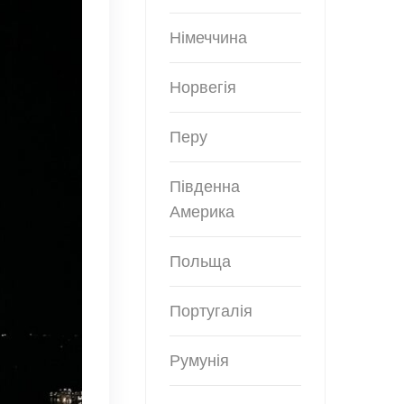
Німеччина
Норвегія
Перу
Південна
Америка
Польща
Португалія
Румунія