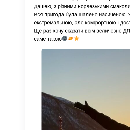
Дашею, з різними норвезькими смакол
Вся пригода була шалено насиченою, х
екстремальною, але комфортною і дос
Ще раз хочу сказати всім величезне ДЯ
саме такою