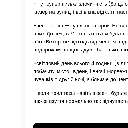
– тут супер низька злочинність (бо це о
камер на вулиці і всі вікна відкриті на
-весь острів — суцільні пагорби. Не вс
вниз. До речі, в Мартінсах їхати була т
або «Віктор, не відходь від мене, я па
подорожам, то щось дуже багацько про
-світловий день всього 4 години (в лис
побачити місто і вдень, і вночі. Норве
чувачків о другій ночі, а ближче до цент
– коли прилітаєш навіть з осені, будьте
важке взуття нормально так відчуваєть