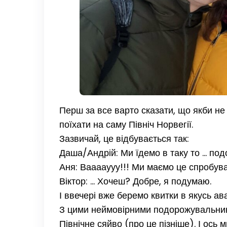
Перш за все варто сказати, що якби не
поїхати на саму Північ Норвегії.
Зазвичай, це відбувається так:
Даша/Андрій: Ми їдемо в таку то … подо
Аня: Вааааууу!!! Ми маємо це спробува
Віктор: … Хочеш? Добре, я подумаю.
І ввечері вже беремо квитки в якусь а
З цими неймовірними подорожувальник
Північне сяйво (про це пізніше). І ось