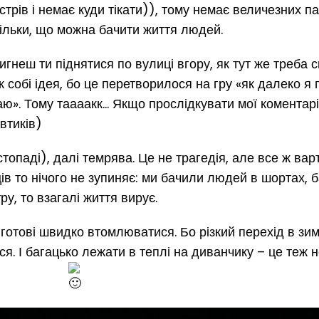
стрів і немає куди тікати)), тому немає величезних па
стільки, що можна бачити життя людей.
тигнеш ти піднятися по вулиці вгору, як тут же треба 
ак собі ідея, бо це перетворилося на гру «як далеко я 
даю». Тому таааакк… Якщо прослідкувати мої коментарі
втиків)
топаді), далі темрява. Це не трагедія, але все ж вар
жців то нічого не зупиняє: ми бачили людей в шортах, 
ру, то взагалі життя вирує.
 готові швидко втомлюватися. Бо різкий перехід в зим
ся. І багацько лежати в теплі на диванчику – це теж