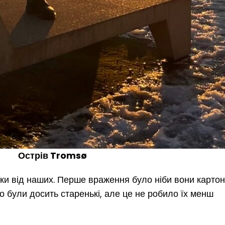
Острів Tromsø
ки від наших. Перше враження було ніби вони картонн
о були досить старенькі, але це не робило їх менш