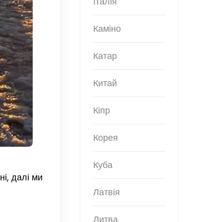
Італія
Каміно
Катар
Китай
Кіпр
Корея
Куба
і, далі ми
Латвія
Литва