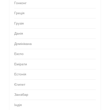
Гонконг
Греція
Грузія
Данія
Домінікана
Експо
Емірати
Естонія
Єгипет
Занзібар
Індія