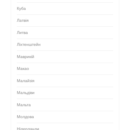
Куба
Латвія
Литва
Ліхтенштейн
Маврикій
Макао
Малайзія
Мальдіви
Мальта
Молдова
Нідерланди