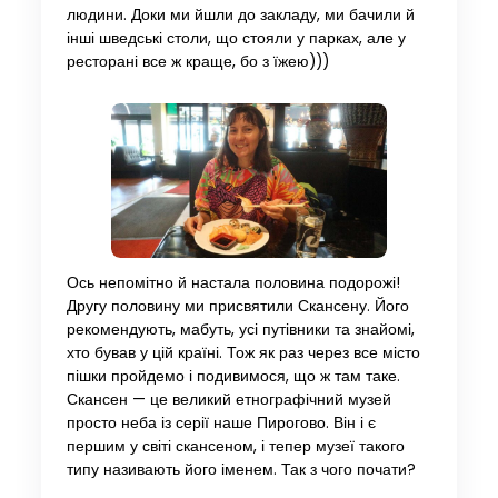
людини. Доки ми йшли до закладу, ми бачили й
інші шведські столи, що стояли у парках, але у
ресторані все ж краще, бо з їжею)))
Ось непомітно й настала половина подорожі!
Другу половину ми присвятили Скансену. Його
рекомендують, мабуть, усі путівники та знайомі,
хто бував у цій країні. Тож як раз через все місто
пішки пройдемо і подивимося, що ж там таке.
Скансен — це великий етнографічний музей
просто неба із серії наше Пирогово. Він і є
першим у світі скансеном, і тепер музеї такого
типу називають його іменем. Так з чого почати?