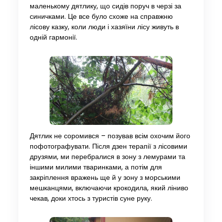
маленькому дятлику, що сидів поруч в черзі за
синичками. Це все було схоже на справжню
лісову казку, коли люди і хазяїни лісу живуть в
одній гармонії.
Дятлик не соромився – позував всім охочим його
пофотографувати. Після дзен терапії з лісовими
друзями, ми перебралися в зону з лемурами та
іншими милими тваринками, а потім для
закріплення вражень ще й у зону з морськими
мешканцями, включаючи крокодила, який ліниво
чекав, доки хтось з туристів суне руку.