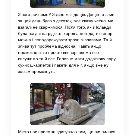
З чого почнемо? Звісно ж із дощів. Дощів та злив
за цей день було з десяток, але скажу чесно, ми
взагалі не скаржимося. Після того, як в Ісландії
була всі дні на рідкість хороша погода, то тепер
можна і поподорожувати трохи зі зливами. Та й
злива тут проблема відносна. Навіть якщо
промокнеш, то просто ввечері вдома все
висушимо та й все. Головне мати додаткову пару
сухих шкарпеток і пакети для ніг, якщо вже ну
зовсім промокнуть.
Місто нас приємно здивувало тим, що виявилося