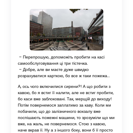
– Перепрошую, допоможіть пробити на касі
самообслуговування ці три тістечка.
– Добре, але ви маєте дуже швидко
розрахуватися карткою, бо все ж таки пожежа…
А, ось чого включилися сирени?! А що робити з
кавою, бо я встиг її налити, але не встиг пробити,
бо каси вже заблоковані. Так, мерщій до виходу!
Потім повернемося заплатимо за каву. Коли ми
побачили, що до залізничного вокзалу вже
поспішають пожежні машини, то зрозуміли що ми
вже, на жаль, не повернемося. Стою з кавою,
наче вкрав її. Ну а з іншого боку, вони б її просто