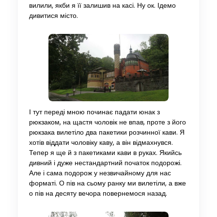
вилили, якби я її залишив на касі. Ну ок. Ідемо
дивитися місто.
І тут переді мною починає падати юнак з
рюкзаком, на щастя чоловік не впав, проте з його
рюкзака вилетіло два пакетики розчинної кави. Я
хотів віддати чоловіку каву, а він відмахнувся.
Тепер я ще й з пакетиками кави в руках. Якийсь
дивний і дуже нестандартний початок подорожі.
Але і сама подорож у незвичайному для нас
форматі. О пів на сьому ранку ми вилетіли, а вже
о пів на десяту вечора повернемося назад.