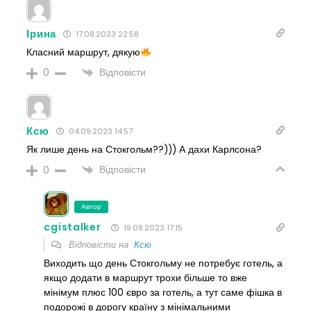
Ірина
17.08.2023 22:58
Класний маршрут, дякую
Відповісти
0
Ксю
04.09.2023 14:57
Як лише день на Стокгольм??))) А дахи Карлсона?
Відповісти
0
Автор
cgistalker
19.09.2023 17:15
Відповісти на
Ксю
Виходить що день Стокгольму не потребує готель, а
якщо додати в маршрут трохи більше то вже
мінімум плюс 100 євро за готель, а тут саме фішка в
подорожі в дорогу країну з мінімальними