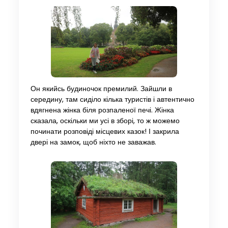
Он якийсь будиночок премилий. Зайшли в
середину, там сиділо кілька туристів і автентично
вдягнена жінка біля розпаленої печі. Жінка
сказала, оскільки ми усі в зборі, то ж можемо
починати розповіді місцевих казок! І закрила
двері на замок, щоб ніхто не заважав.