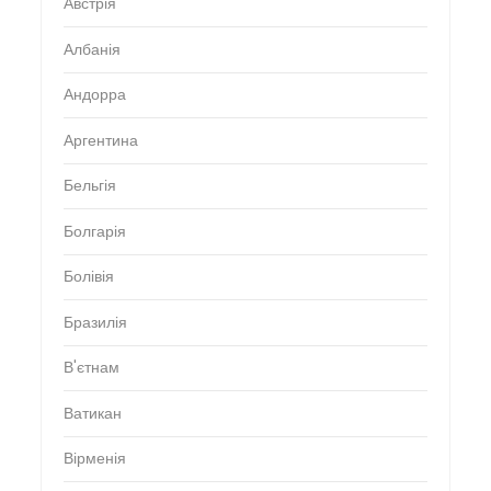
Австрія
Албанія
Андорра
Аргентина
Бельгія
Болгарія
Болівія
Бразилія
В'єтнам
Ватикан
Вірменія