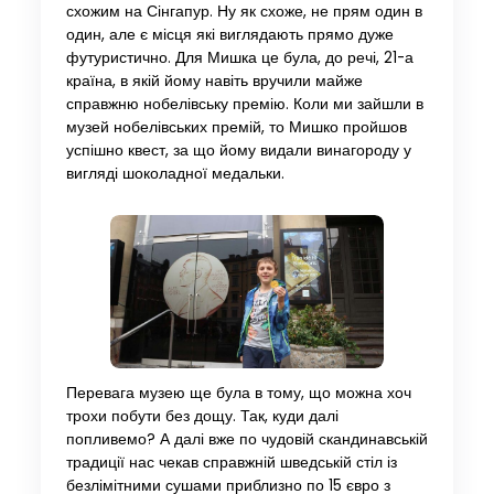
схожим на Сінгапур. Ну як схоже, не прям один в
один, але є місця які виглядають прямо дуже
футуристично. Для Мишка це була, до речі, 21-а
країна, в якій йому навіть вручили майже
справжню нобелівську премію. Коли ми зайшли в
музей нобелівських премій, то Мишко пройшов
успішно квест, за що йому видали винагороду у
вигляді шоколадної медальки.
Перевага музею ще була в тому, що можна хоч
трохи побути без дощу. Так, куди далі
попливемо? А далі вже по чудовій скандинавській
традиції нас чекав справжній шведській стіл із
безлімітними сушами приблизно по 15 євро з