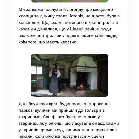
Ми залюбки послухали легенду про місцевого
хлопця та дівчину троля. Історія, на щастя, була з
хепіендом. Що, схоже, нетипово в країні тролів. З
казки ми дізналися, що у Швеції раніше люди
вважали, що тролі виглядають як звичайні люди,
крім того, що мають хвостик.
Далі блукаючи крізь будиночки та старовинні
паркові вулички ми прийшли до вольєрів з
тваринами. Але фішка була не стільки у
тваринах, як у білочці, що ласувала смаколиками
у туристів прямо з рук, синичкам, що прилетіли і
чекали, коли білочка поступиться місцем і