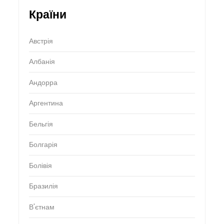
Країни
Австрія
Албанія
Андорра
Аргентина
Бельгія
Болгарія
Болівія
Бразилія
В'єтнам