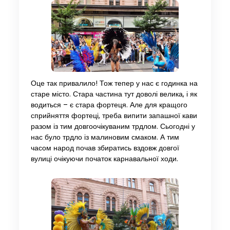
Оце так привалило! Тож тепер у нас є годинка на
старе місто. Стара частина тут доволі велика, і як
водиться – є стара фортеця. Але для кращого
сприйняття фортеці, треба випити запашної кави
разом із тим довгоочікуваним трдлом. Сьогодні у
нас було трдло із малиновим смаком. А тим
часом народ почав збиратись вздовж довгої
вулиці очікуючи початок карнавальної ходи.