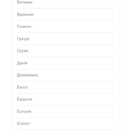
Ватикан
Вірменія
Гонконг
Греція
Грузія
Данія
Домінікана
Експо
Емірати
Естонія
Єгипет