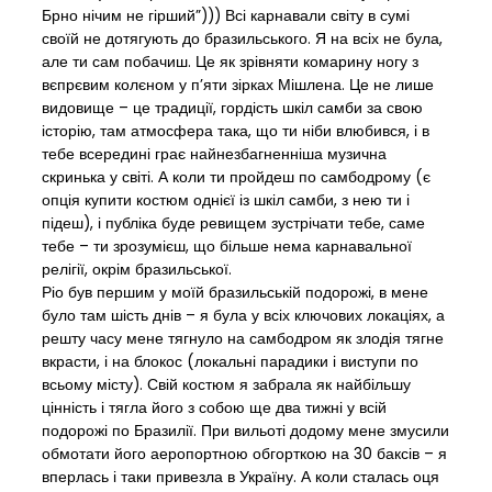
Брно нічим не гірший”))) Всі карнавали світу в сумі
своїй не дотягують до бразильського. Я на всіх не була,
але ти сам побачиш. Це як зрівняти комарину ногу з
вєпрєвим колєном у п’яти зірках Мішлена. Це не лише
видовище – це традиції, гордість шкіл самби за свою
історію, там атмосфера така, що ти ніби влюбився, і в
тебе всередині грає найнезбагненніша музична
скринька у світі. А коли ти пройдеш по самбодрому (є
опція купити костюм однієї із шкіл самби, з нею ти і
підеш), і публіка буде ревищем зустрічати тебе, саме
тебе – ти зрозумієш, що більше нема карнавальної
релігії, окрім бразильської.
Ріо був першим у моїй бразильській подорожі, в мене
було там шість днів – я була у всіх ключових локаціях, а
решту часу мене тягнуло на самбодром як злодія тягне
вкрасти, і на блокос (локальні парадики і виступи по
всьому місту). Свій костюм я забрала як найбільшу
цінність і тягла його з собою ще два тижні у всій
подорожі по Бразилії. При вильоті додому мене змусили
обмотати його аеропортною обгорткою на 30 баксів – я
вперлась і таки привезла в Україну. А коли сталась оця