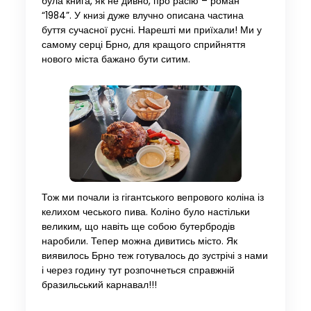
була книга, як не дивно, про расію – роман
“1984”. У книзі дуже влучно описана частина
буття сучасної русні. Нарешті ми приїхали! Ми у
самому серці Брно, для кращого сприйняття
нового міста бажано бути ситим.
Тож ми почали із гігантського вепрового коліна із
келихом чеського пива. Коліно було настільки
великим, що навіть ще собою бутербродів
наробили. Тепер можна дивитись місто. Як
виявилось Брно теж готувалось до зустрічі з нами
і через годину тут розпочнеться справжній
бразильський карнавал!!!