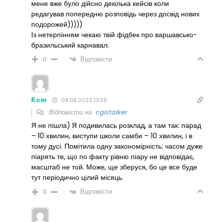
мене вже було дійсно декілька кейсів коли
редагував попередню розповідь через досвід нових
подорожей)))))
Із нетерпінням чекаю твій фідбек про варшавсько-
бразильський карнавал.
Відповісти
0
Ксю
09.08.2023 13:55
Відповісти на
cgistalker
Я не пішла) Я подивилась розклад, а там так: парад
– 10 хвилин, виступи школи самби – 10 хвилин, і в
тому дусі. Помітила одну закономірність: часом дуже
піарять те, що по факту рівню піару не відповідає,
масштаб не той. Може, ще зберуся, бо це все буде
тут періодично цілий місяць.
Відповісти
0