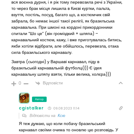
вся воєнна дурня, і я рік тому перевозила речі з України,
то через брак місця лишила в Києві куртки, пальта,
взуття, постіль, посуд, багато що, а костюмчик свій
забрала, бо немає іншої такої релігії, як бразильська
карнавальна. При шмоні на кордоні прикордонники
спитали “Шо це” (він громіздкий + шляпа) –
карнавальний костюм, кажу, і вже приготувалась битись,
якби хотіли відібрати, але обійшлось, перевезла, отака
сила бразильського карнавалу.
Завтра (сьогодні) у Варшаві карнавал, піду в
бразильській карнавальній футболці))) Є ідея
карнавальну шляпу взяти, тільки велика, холєра)))
Відповісти
0
Автор
cgistalker
09.08.2023 11:14
Відповісти на
Ксю
Я теж думаю, що коли побачу бразильський
карнавал своїми очима то оновлю цю розповідь. У