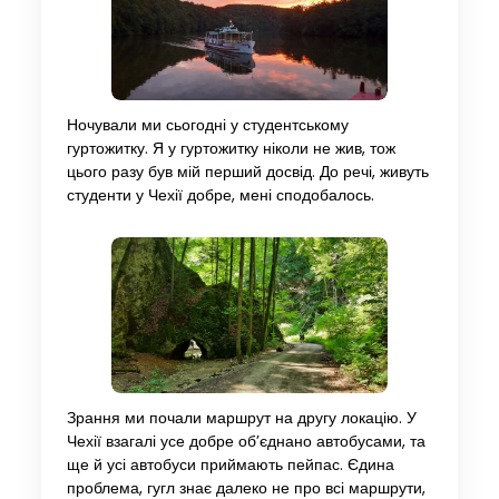
Ночували ми сьогодні у студентському
гуртожитку. Я у гуртожитку ніколи не жив, тож
цього разу був мій перший досвід. До речі, живуть
студенти у Чехії добре, мені сподобалось.
Зрання ми почали маршрут на другу локацію. У
Чехії взагалі усе добре об’єднано автобусами, та
ще й усі автобуси приймають пейпас. Єдина
проблема, гугл знає далеко не про всі маршрути,