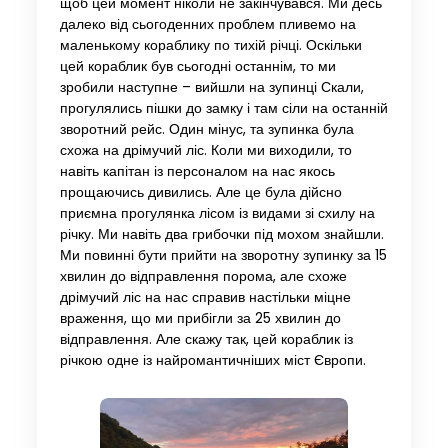
щоб цей момент ніколи не закінчувався. Ми десь
далеко від сьогоденних проблем пливемо на
маленькому кораблику по тихій річці. Оскільки
цей кораблик був сьогодні останнім, то ми
зробили наступне – вийшли на зупинці Скали,
прогулялись пішки до замку і там сіли на останній
зворотний рейс. Один мінус, та зупинка була
схожа на дрімучий ліс. Коли ми виходили, то
навіть капітан із персоналом на нас якось
прощаючись дивились. Але це була дійсно
приємна прогулянка лісом із видами зі схилу на
річку. Ми навіть два грибочки під мохом знайшли.
Ми повинні бути прийти на зворотну зупинку за 15
хвилин до відправлення порома, але схоже
дрімучий ліс на нас справив настільки міцне
враження, що ми прибігли за 25 хвилин до
відправлення. Але скажу так, цей кораблик із
річкою одне із найромантичніших міст Європи.