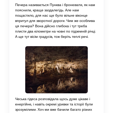
Печера називається Пунква і бронювати, як нам
пояснили, краще заздалегідь. Але нам
пощастило, для нас ще було вільне віконце
впритул для зворотної дороги. Чим же особлива
ця печера? Вона дійсно глибока і тут треба
плисти два кілометри на човні по підземній річці.
А ще тут вісім градусів, тож беріть теплі речі.
Чеська гідеса розповідала щось дуже цікаве і
енергійне, і навіть окремі уривки та історії були
зрозумілими. Хоч ми вже бачили багато різних