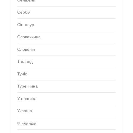
Сейшели
Сербія
Сінгапур
Словаччина
Словенія
Таїланд
Туніс
Туреччина
Угорщина
Україна
Фінляндія