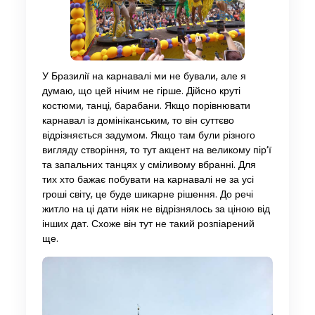
У Бразилії на карнавалі ми не бували, але я
думаю, що цей нічим не гірше. Дійсно круті
костюми, танці, барабани. Якщо порівнювати
карнавал із домініканським, то він суттєво
відрізняється задумом. Якщо там були різного
вигляду створіння, то тут акцент на великому пір’ї
та запальних танцях у сміливому вбранні. Для
тих хто бажає побувати на карнавалі не за усі
гроші світу, це буде шикарне рішення. До речі
житло на ці дати ніяк не відрізнялось за ціною від
інших дат. Схоже він тут не такий розпіарений
ще.