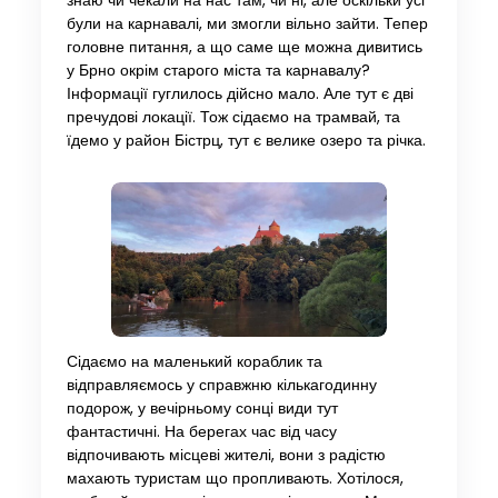
знаю чи чекали на нас там, чи ні, але оскільки усі
були на карнавалі, ми змогли вільно зайти. Тепер
головне питання, а що саме ще можна дивитись
у Брно окрім старого міста та карнавалу?
Інформації гуглилось дійсно мало. Але тут є дві
пречудові локації. Тож сідаємо на трамвай, та
їдемо у район Бістрц, тут є велике озеро та річка.
Сідаємо на маленький кораблик та
відправляємось у справжню кількагодинну
подорож, у вечірньому сонці види тут
фантастичні. На берегах час від часу
відпочивають місцеві жителі, вони з радістю
махають туристам що пропливають. Хотілося,