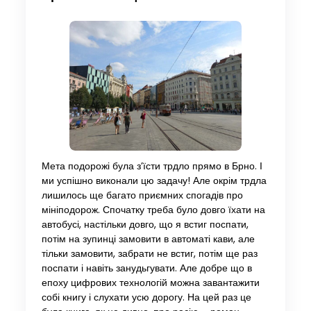
Мета подорожі була з’їсти трдло прямо в Брно. І
ми успішно виконали цю задачу! Але окрім трдла
лишилось ще багато приємних спогадів про
мініподорож. Спочатку треба було довго їхати на
автобусі, настільки довго, що я встиг поспати,
потім на зупинці замовити в автоматі кави, але
тільки замовити, забрати не встиг, потім ще раз
поспати і навіть занудьгувати. Але добре що в
епоху цифрових технологій можна завантажити
собі книгу і слухати усю дорогу. На цей раз це