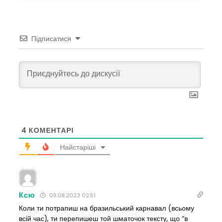
Підписатися
4
КОМЕНТАРІ
Найстаріші
Ксю
09.08.2023 02:51
Коли ти потрапиш на бразильський карнавал (всьому
всій час), ти перепишеш той шматочок тексту, що “в