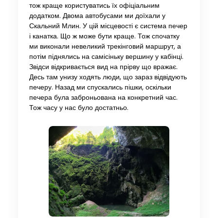
тож краще користуватись їх офіціальним
додатком. Двома автобусами ми доїхали у
Скальний Млин. У цій місцевості є система печер
і канатка. Що ж може бути краще. Тож спочатку
ми виконали невеликий трекінговий маршрут, а
потім піднялись на самісіньку вершину у кабінці.
Звідси відкривається вид на прірву що вражає.
Десь там унизу ходять люди, що зараз відвідують
печеру. Назад ми спускались пішки, оскільки
печера була заброньована на конкретний час.
Тож часу у нас було достатньо.