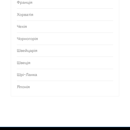
Франція
Хорватія
Чехія
Чорногорія
Швейцарія
Швеція
Шрі-Ланка
Японія