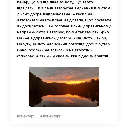
печер, цю ми відмічаємо як ту, що варто
відвідати. Тим паче автобусне з’єднання із містом
дійсно добре відпрацьоване. А касир на
автовокзалі навіть планшет дістала, щоб показати
як добиратись. Там головне тільки у правильному
напрямку сісти в автобус, бо ми так замість Брно
майже відправились у зовсім інше місто. Так би,
мабуть, замість написання розповіді досі б були у
Брно, оскільки не встигли б на зворотній
фліксбас. А так ми у своєму вже рідному Кракові.
Коментар:
4 Коментарі