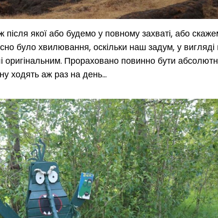
 після якої або будемо у повному захваті, або скаж
ійсно було хвилювання, оскільки наш задум, у вигляді
лі оригінальним. Прораховано повинно бути абсолютн
зону ходять аж раз на день…