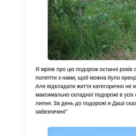
Я мріяв про цю подорож останні років с
полетіти з нами, щоб можна було орен
Але відкладати життя категорично не м
максимально складної подорожі в усіх 
липня. За день до подорожі я Даші ска
забезпечені”