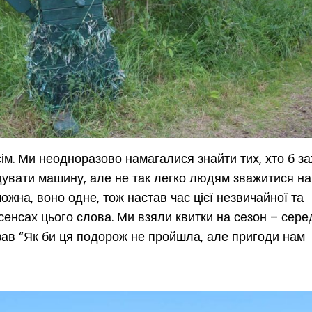
ім. Ми неодноразово намагалися знайти тих, хто б за
дувати машину, але не так легко людям зважитися на
ожна, воно одне, тож настав час цієї незвичайної та
сенсах цього слова. Ми взяли квитки на сезон – сер
зав “Як би ця подорож не пройшла, але пригоди нам