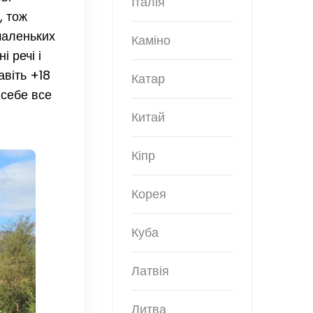
Італія
, тож
маленьких
Каміно
 речі і
авіть +18
Катар
 себе все
Китай
Кіпр
Корея
Куба
Латвія
Литва