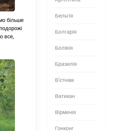
Бельгія
емо більше
 подорожі
Болгарія
о все,
Болівія
Бразилія
В'єтнам
Ватикан
Вірменія
Гонконг