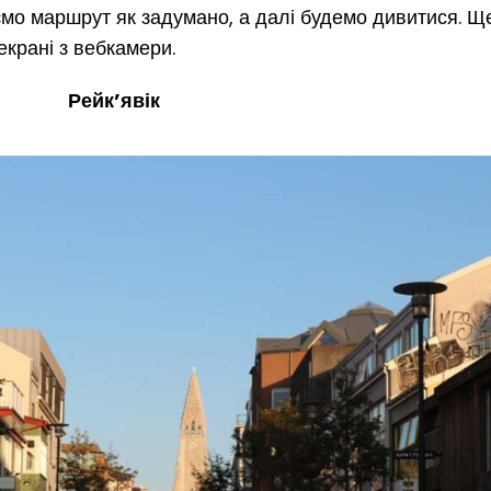
наємо маршрут як задумано, а далі будемо дивитися. Ще
екрані з вебкамери.
Рейк’явік