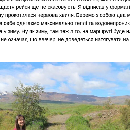
щастя рейси ще не скасовують. Я відписав у форматі
ілу прокотилася нервова хвиля. Беремо з собою два 
На себе одягаємо максимально теплі та водонепроникні
 у зиму. Ну як зиму, там теж літо, на маршруті буде н
 не означає, що ввечері не доведеться натягувати на