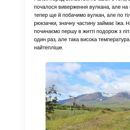
почалося виверження вулкана, але на 
тепер ще й побачимо вулкан, але по т
рюкзачки, значну частину займає їжа. 
починаємо першу в житті подорож з літа
один раз, але така висока температура
найтепліше.