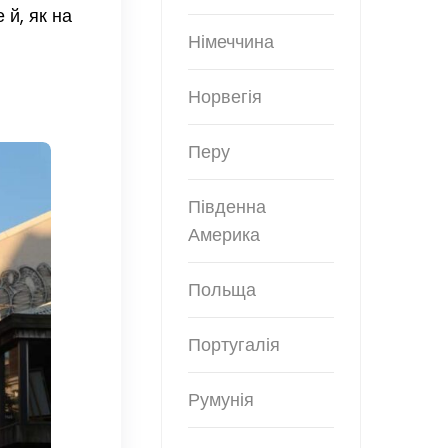
 й, як на
Німеччина
Норвегія
Перу
Південна
Америка
Польща
Португалія
Румунія