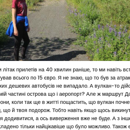
літак прилетів на 40 хвилин раніше, то ми навіть вс
вав всього по 15 євро. Я не знаю, що то був за атра
ких дешевих автобусів не випадало. А вулкан-то дій
самій частині острова що і аеропорт? Але ж маршрут 
они, коли так ще в житті пощастить, що вулкан почне
ти, що й твоя подорож. Тобто навіть якщо щось викинут
 додивитися, а ось виверження вже не буде. А з іншо
к закладено тільки найцікавіше що було можливо. Також 