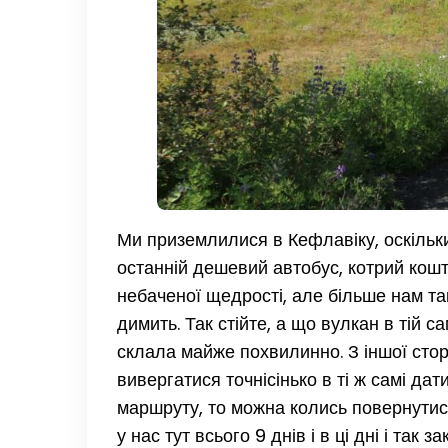
Ми приземлилися в Кефлавіку, оскільки 
останній дешевий автобус, котрий кошту
небаченої щедрості, але більше нам та
димить. Так стійте, а що вулкан в тій 
склала майже похвилинно. З іншої стор
вивергатися точнісінько в ті ж самі да
маршруту, то можна колись повернутися
у нас тут всього 9 днів і в ці дні і та