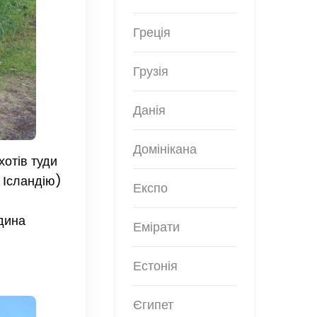
Греція
Грузія
Данія
Домінікана
хотів туди
 Ісландію)
Експо
едина
Емірати
Естонія
Єгипет