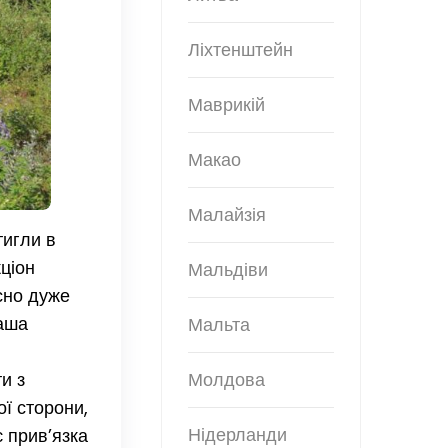
Ліхтенштейн
Маврикій
Макао
Малайзія
тигли в
кціон
Мальдіви
сно дуже
Даша
Мальта
и з
Молдова
ї сторони,
Нідерланди
є прив’язка