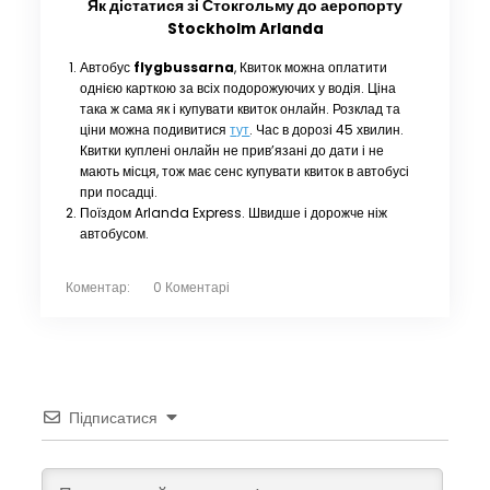
Як дістатися зі Стокгольму до аеропорту
Stockholm Arlanda
Автобус
flygbussarna
, Квиток можна оплатити
однією карткою за всіх подорожуючих у водія. Ціна
така ж сама як і купувати квиток онлайн. Розклад та
ціни можна подивитися
тут
. Час в дорозі 45 хвилин.
Квитки куплені онлайн не прив’язані до дати і не
мають місця, тож має сенс купувати квиток в автобусі
при посадці.
Поїздом Arlanda Express. Швидше і дорожче ніж
автобусом.
Коментар:
0 Коментарі
Підписатися