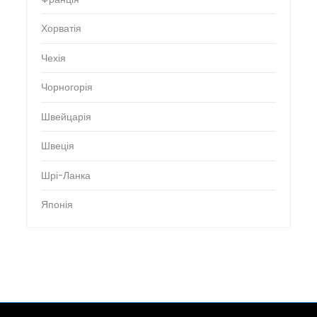
Хорватія
Чехія
Чорногорія
Швейцарія
Швеція
Шрі-Ланка
Японія