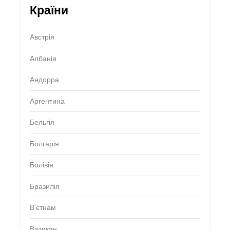
Країни
Австрія
Албанія
Андорра
Аргентина
Бельгія
Болгарія
Болівія
Бразилія
В'єтнам
Ватикан