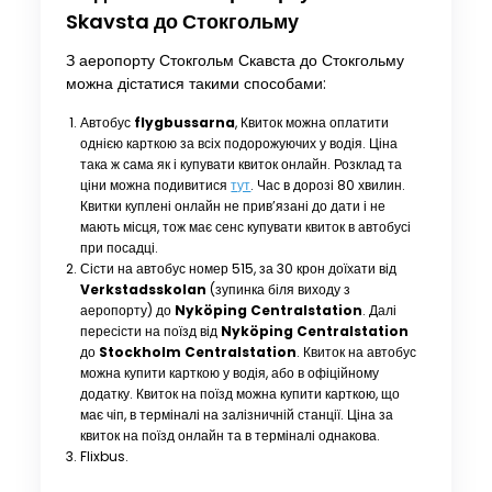
Skavsta до Стокгольму
З аеропорту Стокгольм Скавста до Стокгольму
можна дістатися такими способами:
Автобус
flygbussarna
, Квиток можна оплатити
однією карткою за всіх подорожуючих у водія. Ціна
така ж сама як і купувати квиток онлайн. Розклад та
ціни можна подивитися
тут
. Час в дорозі 80 хвилин.
Квитки куплені онлайн не прив’язані до дати і не
мають місця, тож має сенс купувати квиток в автобусі
при посадці.
Сісти на автобус номер 515, за 30 крон доїхати від
Verkstadsskolan
(зупинка біля виходу з
аеропорту) до
Nyköping Centralstation
. Далі
пересісти на поїзд від
Nyköping Centralstation
до
Stockholm Centralstation
. Квиток на автобус
можна купити карткою у водія, або в офіційному
додатку. Квиток на поїзд можна купити карткою, що
має чіп, в терміналі на залізничній станції. Ціна за
квиток на поїзд онлайн та в терміналі однакова.
Flixbus.