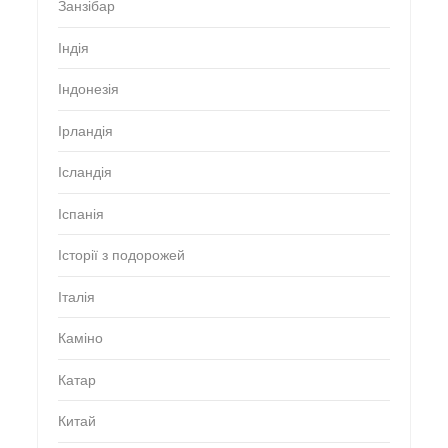
Занзібар
Індія
Індонезія
Ірландія
Ісландія
Іспанія
Історії з подорожей
Італія
Каміно
Катар
Китай